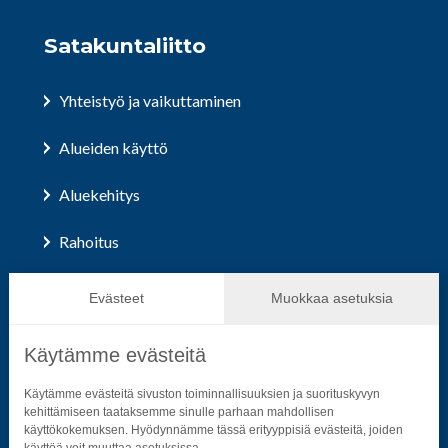
Satakuntaliitto
Yhteistyö ja vaikuttaminen
Alueiden käyttö
Aluekehitys
Rahoitus
Hallinto ja päätöksenteko
Evästeet
Muokkaa asetuksia
Käytämme evästeitä
Seuraa sosiaalisessa mediassa
Käytämme evästeitä sivuston toiminnallisuuksien ja suorituskyvyn
kehittämiseen taataksemme sinulle parhaan mahdollisen
käyttökokemuksen. Hyödynnämme tässä erityyppisiä evästeitä, joiden
Neliön mallinen ikoni, joka kuvastaa f-kirjainta.
Neliön mallinen ikoni, joka kuvastaa f-kirjainta.
Neliön mallinen ikoni, joka kuvastaa kame
Neliön mallinen ikoni, jonka sisäll
Neliön mallinen ikoni, jok
Neliön mallinen i