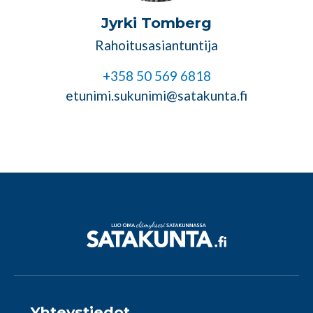
Jyrki Tomberg
Rahoitusasiantuntija
+358 50 569 6818
etunimi.sukunimi@satakunta.fi
Yhteystiedot