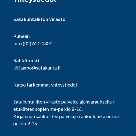
Satakuntaliiton virasto
Puhelin
Info
(02) 620 4300
Sähköposti
kirjaamo@satakunta.fi
Katso tarkemmat yhteystiedot
Satakuntaliiton virasto palvelee ajanvarauksella /
etukäteen sopien ma-pe klo 8-16.
Kirjaamon sähköisten palvelujen aukioloaika on ma-
pe klo 9-15.