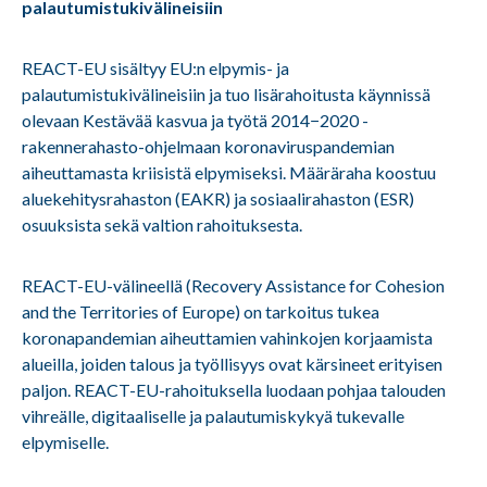
palautumistukivälineisiin
REACT-EU sisältyy EU:n elpymis- ja
palautumistukivälineisiin ja tuo lisärahoitusta käynnissä
olevaan Kestävää kasvua ja työtä 2014−2020 -
rakennerahasto-ohjelmaan koronaviruspandemian
aiheuttamasta kriisistä elpymiseksi. Määräraha koostuu
aluekehitysrahaston (EAKR) ja sosiaalirahaston (ESR)
osuuksista sekä valtion rahoituksesta.
REACT-EU-välineellä (Recovery Assistance for Cohesion
and the Territories of Europe) on tarkoitus tukea
koronapandemian aiheuttamien vahinkojen korjaamista
alueilla, joiden talous ja työllisyys ovat kärsineet erityisen
paljon. REACT-EU-rahoituksella luodaan pohjaa talouden
vihreälle, digitaaliselle ja palautumiskykyä tukevalle
elpymiselle.