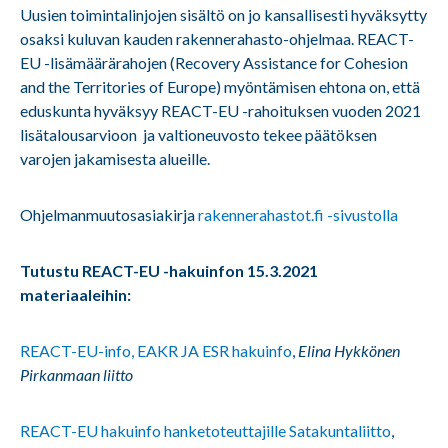
Uusien toimintalinjojen sisältö on jo kansallisesti hyväksytty
osaksi kuluvan kauden rakennerahasto-ohjelmaa. REACT-
EU -lisämäärärahojen (Recovery Assistance for Cohesion
and the Territories of Europe) myöntämisen ehtona on, että
eduskunta hyväksyy REACT-EU -rahoituksen vuoden 2021
lisätalousarvioon ja valtioneuvosto tekee päätöksen
varojen jakamisesta alueille.
Ohjelmanmuutosasiakirja
rakennerahastot.fi -sivustolla
Tutustu REACT-EU -hakuinfon 15.3.2021
materiaaleihin:
REACT-EU-info, EAKR JA ESR hakuinfo
,
Elina Hykkönen
Pirkanmaan liitto
REACT-EU hakuinfo hanketoteuttajille Satakuntaliitto
,