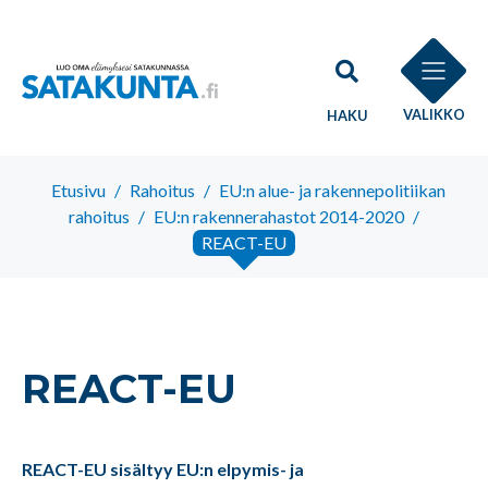
VALIKKO
HAKU
Etusivu
/
Rahoitus
/
EU:n alue- ja rakennepolitiikan
rahoitus
/
EU:n rakennerahastot 2014-2020
/
REACT-EU
REACT-EU
REACT-EU sisältyy EU:n elpymis- ja