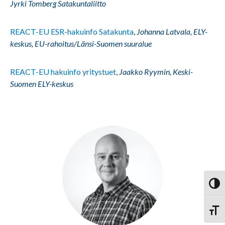
Jyrki Tomberg Satakuntaliitto
REACT-EU ESR-hakuinfo Satakunta
,
Johanna Latvala, ELY-
keskus, EU-rahoitus/Länsi-Suomen suuralue
REACT-EU hakuinfo yritystuet
,
Jaakko Ryymin, Keski-
Suomen ELY-keskus
Vaihd
Vaihd