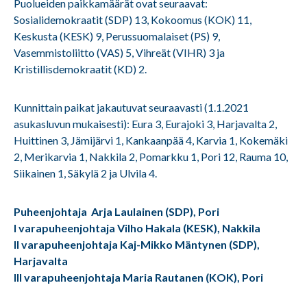
Puolueiden paikkamäärät ovat seuraavat:
Sosialidemokraatit (SDP) 13, Kokoomus (KOK) 11,
Keskusta (KESK) 9, Perussuomalaiset (PS) 9,
Vasemmistoliitto (VAS) 5, Vihreät (VIHR) 3 ja
Kristillisdemokraatit (KD) 2.
Kunnittain paikat jakautuvat seuraavasti (1.1.2021
asukasluvun mukaisesti): Eura 3, Eurajoki 3, Harjavalta 2,
Huittinen 3, Jämijärvi 1, Kankaanpää 4, Karvia 1, Kokemäki
2, Merikarvia 1, Nakkila 2, Pomarkku 1, Pori 12, Rauma 10,
Siikainen 1, Säkylä 2 ja Ulvila 4.
Puheenjohtaja Arja Laulainen (SDP), Pori
I varapuheenjohtaja Vilho Hakala (KESK), Nakkila
II varapuheenjohtaja Kaj-Mikko Mäntynen (SDP),
Harjavalta
III varapuheenjohtaja Maria Rautanen (KOK), Pori