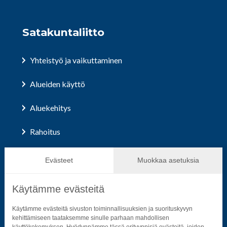
Satakuntaliitto
Yhteistyö ja vaikuttaminen
Alueiden käyttö
Aluekehitys
Rahoitus
Hallinto ja päätöksenteko
Evästeet
Muokkaa asetuksia
Käytämme evästeitä
Seuraa sosiaalisessa mediassa
Käytämme evästeitä sivuston toiminnallisuuksien ja suorituskyvyn
kehittämiseen taataksemme sinulle parhaan mahdollisen