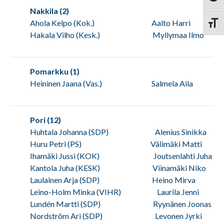
Nakkila (2)
Ahola Kelpo (Kok.) Aalto Harri
Vaihd
Hakala Vilho (Kesk.) Myllymaa Ilmo
Pomarkku (1)
Heininen Jaana (Vas.) Salmela Aila
Pori (12)
Huhtala Johanna (SDP) Alenius Sinikka
Huru Petri (PS) Välimäki Matti
Ihamäki Jussi (KOK) Joutsenlahti Juha
Kantola Juha (KESK) Viinamäki Niko
Laulainen Arja (SDP) Heino Mirva
Leino-Holm Minka (VIHR) Laurila Jenni
Lundén Martti (SDP) Ryynänen Joonas
Nordström Ari (SDP) Levonen Jyrki