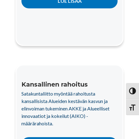
LUE LISÄÄ
Kansallinen rahoitus
Vaihd
Satakuntaliitto myöntää rahoitusta
kansallisista Alueiden kestävän kasvun ja
elinvoiman tukeminen AKKE ja Alueelliset
Vaihd
innovaatiot ja kokeilut (AIKO) -
määrärahoista.