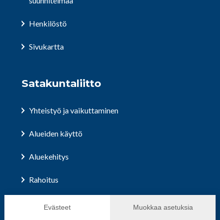
suunnitelmaa
Henkilöstö
Sivukartta
Satakuntaliitto
Yhteistyö ja vaikuttaminen
Alueiden käyttö
Aluekehitys
Rahoitus
Hallinto ja päätöksenteko
Evästeet
Muokkaa asetuksia