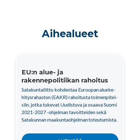
Aihealueet
EU:n alue- ja
rakennepolitiikan rahoitus
Satakuntaliitto kohdentaa Eu­roo­pan alue­ke­
hi­tys­ra­has­ton (EAKR) ra­hoi­tusta toi­men­pi­tei­
siin, jot­ka tu­ke­vat Uudistuva ja osaava Suomi
2021-2027 -ohjelman tavoitteiden se­kä
Satakunnan maa­kunta­oh­jel­man to­teu­tu­mis­ta.