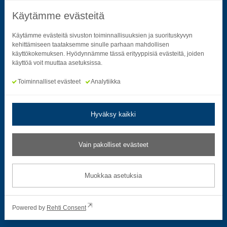
Käytämme evästeitä
Seuraa sosiaalisessa mediassa
Käytämme evästeitä sivuston toiminnallisuuksien ja suorituskyvyn
kehittämiseen taataksemme sinulle parhaan mahdollisen
käyttökokemuksen. Hyödynnämme tässä erityyppisiä evästeitä, joiden
Neliön mallinen ikoni, joka kuvastaa f-kirjainta.
Neliön mallinen ikoni, joka kuvastaa f-kirjainta.
Neliön mallinen ikoni, joka kuvastaa kame
Neliön mallinen ikoni, jonka sisäll
Neliön mallinen ikoni, jok
Neliön mallinen i
käyttöä voit muuttaa asetuksissa.
Toiminnalliset evästeet
Analytiikka
Hyväksy kaikki
Tietosuoja- ja rekisteriselosteet
|
Saavutettavuusseloste
Vain pakolliset evästeet
Muokkaa evästeasetuksia
Muokkaa asetuksia
© 2026 Satakuntaliitto. All Rights Reserved.
Powered by
Rehti Consent