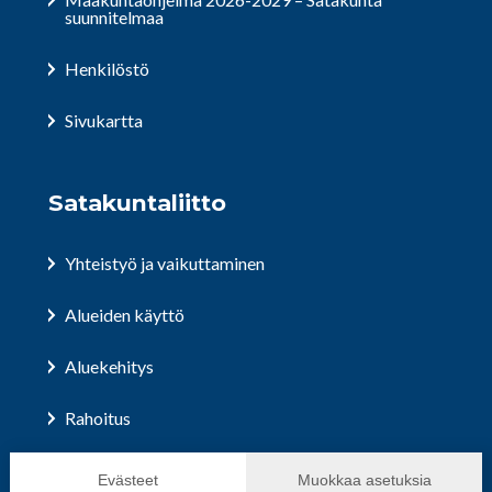
suunnitelmaa
Henkilöstö
Sivukartta
Satakuntaliitto
Yhteistyö ja vaikuttaminen
Alueiden käyttö
Aluekehitys
Rahoitus
Hallinto ja päätöksenteko
Evästeet
Muokkaa asetuksia