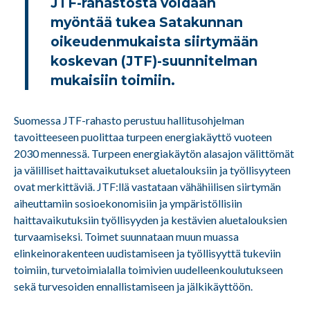
JTF-rahastosta voidaan
myöntää tukea Satakunnan
oikeudenmukaista siirtymään
koskevan (JTF)-suunnitelman
mukaisiin toimiin.
Suomessa JTF-rahasto perustuu hallitusohjelman
tavoitteeseen puolittaa turpeen energiakäyttö vuoteen
2030 mennessä. Turpeen energiakäytön alasajon välittömät
ja välilliset haittavaikutukset aluetalouksiin ja työllisyyteen
ovat merkittäviä. JTF:llä vastataan vähähiilisen siirtymän
aiheuttamiin sosioekonomisiin ja ympäristöllisiin
haittavaikutuksiin työllisyyden ja kestävien aluetalouksien
turvaamiseksi. Toimet suunnataan muun muassa
elinkeinorakenteen uudistamiseen ja työllisyyttä tukeviin
toimiin, turvetoimialalla toimivien uudelleenkoulutukseen
sekä turvesoiden ennallistamiseen ja jälkikäyttöön.