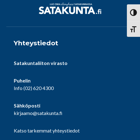
Vaihd
Vaihd
Yhteystiedot
Satakuntaliiton virasto
Puhelin
Info
(02) 620 4300
Sähköposti
kirjaamo@satakunta.fi
Katso tarkemmat yhteystiedot