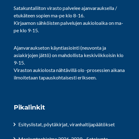
Satakuntaliiton virasto palvelee ajanvarauksella /
etukäteen sopien ma-pe klo 8-16.
Kirjaamon sähköisten palvelujen aukioloaika on ma-
pe klo 9-15.
Ajanvaraukseton käyntiasiointi (neuvonta ja
asiakirjojen jättö) on mahdollista keskiviikkoisin klo
9-15.
Viraston aukiolosta nähtävillä olo -prosessien aikana
ilmoitetaan tapauskohtaisesti erikseen.
Pikalinkit
Esityslistat, pöytäkirjat, viranhaltijapäätökset
Maakuntaohjelma 2026-2029 – Satakunta