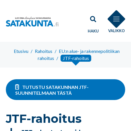
VALIKKO
HAKU
Etusivu
/
Rahoitus
/
EU:n alue- ja rakennepolitiikan
rahoitus
/
JTF-rahoitus
TUTUSTU SATAKUNNAN JTF-
SUUNNITELMAAN TÄSTÄ
JTF-rahoitus