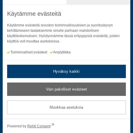
Käytämme evästeitä
Seuraa sosiaalisessa mediassa
Käytämme evästeitä sivuston toiminnallisuuksien ja suorituskyvyn
kehittämiseen taataksemme sinulle parhaan mahdollisen
käyttökokemuksen. Hyödynnämme tässä erityyppisiä evästeitä, joiden
Neliön mallinen ikoni, joka kuvastaa f-kirjainta.
Neliön mallinen ikoni, joka kuvastaa f-kirjainta.
Neliön mallinen ikoni, joka kuvastaa kame
Neliön mallinen ikoni, jonka sisäll
Neliön mallinen ikoni, jok
Neliön mallinen i
käyttöä voit muuttaa asetuksissa.
Toiminnalliset evästeet
Analytiikka
Hyväksy kaikki
Tietosuoja- ja rekisteriselosteet
|
Saavutettavuusseloste
Vain pakolliset evästeet
Muokkaa evästeasetuksia
Muokkaa asetuksia
© 2026 Satakuntaliitto. All Rights Reserved.
Powered by
Rehti Consent