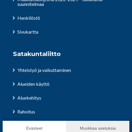
suunnitelmaa
Henkilöstö
Sivukartta
Satakuntaliitto
Yhteistyö ja vaikuttaminen
Alueiden käyttö
Aluekehitys
Rahoitus
Hallinto ja päätöksenteko
Evästeet
Muokkaa asetuksia