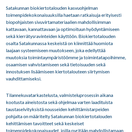
Satakunnan biokiertotalouden kasvuohjelman
toimenpidekokonaisuuksilla haetaan ratkaisuja erityisesti
biopohjaisten sivuvirtamateriaalien mahdollisimman
kattavaan, kannattavaan ja optimoituun hyödyntämiseen
sekä kierrätysravinteiden käyttöön. Biokiertotalouden
osalta Satakunnassa keskeistä on kiinnittää huomiota
laajaan systeemiseen muutokseen, joka edellyttää
muutoksia toimintaympäristöömme ja toimintatapoihimme,
osaamisen vahvistamiseen sekä tietoisuuden sekä
innostuksen lisäämiseen kiertotalouteen siirtymisen
vauhdittamiseksi.
Tilannekuvatarkastelusta, valmisteluprosessin aikana
kootusta aineistosta sekä ohjelmaa varten laadituista
taustaselvityksistä nousseiden kehittämistarpeiden
pohjalta on määritelty Satakunnan biokiertotalouden
kehittämisen tavoitteet sekä keskeiset
toimenpidekokonaisuudet, joilla pyritään mahdollistamaan