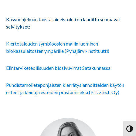
Kasvuohjelman tausta-aineistoksi on laadittu seuraavat
selvitykset:
Kiertotalouden symbioosien mallin luominen
biokaasulaitosten ympärille (Pyhäjärvi-instituutti)
Elintarviketeollisuuden biosivuvirrat Satakunnassa
Puhdistamolietepohjaisten kierrätyslannoitteiden käytön
esteet ja keinoja esteiden poistamiseksi (Prizztech Oy)
Vaihd