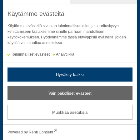
Käytämme evästeitä
Seuraa sosiaalisessa mediassa
Käytämme evästeitä sivuston toiminnallisuuksien ja suorituskyvyn
kehittämiseen taataksemme sinulle parhaan mahdollisen
käyttökokemuksen. Hyödynnämme tässä erityyppisiä evästeitä, joiden
Neliön mallinen ikoni, joka kuvastaa f-kirjainta.
Neliön mallinen ikoni, joka kuvastaa f-kirjainta.
Neliön mallinen ikoni, joka kuvastaa kame
Neliön mallinen ikoni, jonka sisäll
Neliön mallinen ikoni, jok
Neliön mallinen i
käyttöä voit muuttaa asetuksissa.
Toiminnalliset evästeet
Analytiikka
Hyväksy kaikki
Tietosuoja- ja rekisteriselosteet
|
Saavutettavuusseloste
Vain pakolliset evästeet
Muokkaa evästeasetuksia
Muokkaa asetuksia
© 2026 Satakuntaliitto. All Rights Reserved.
Powered by
Rehti Consent