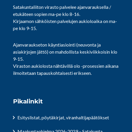
Satakuntaliiton virasto palvelee ajanvarauksella /
etukäteen sopien ma-pe klo 8-16.
Kirjaamon sähköisten palvelujen aukioloaika on ma-
pe klo 9-15.
Ajanvaraukseton käyntiasiointi (neuvonta ja
asiakirjojen jättö) on mahdollista keskiviikkoisin klo
9-15.
Viraston aukiolosta nähtävillä olo -prosessien aikana
ilmoitetaan tapauskohtaisesti erikseen.
Pikalinkit
Esityslistat, pöytäkirjat, viranhaltijapäätökset
Maakuntaohjelma 2026-2029 – Satakunta