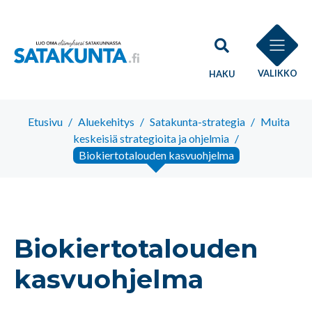
VALIKKO
HAKU
Etusivu
/
Aluekehitys
/
Satakunta-strategia
/
Muita
keskeisiä strategioita ja ohjelmia
/
Biokiertotalouden kasvuohjelma
Biokiertotalouden
kasvuohjelma