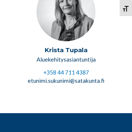
Vaihd
Krista Tupala
Aluekehitysasiantuntija
+358 44 711 4387
etunimi.sukunimi@satakunta.fi