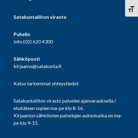
Vaihd
Satakuntaliiton virasto
Puhelin
Info
(02) 620 4300
Sähköposti
kirjaamo@satakunta.fi
Katso tarkemmat yhteystiedot
Satakuntaliiton virasto palvelee ajanvarauksella /
etukäteen sopien ma-pe klo 8-16.
Kirjaamon sähköisten palvelujen aukioloaika on ma-
pe klo 9-15.