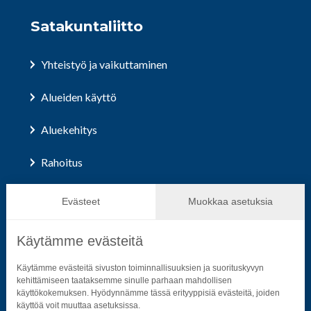
Satakuntaliitto
Yhteistyö ja vaikuttaminen
Alueiden käyttö
Aluekehitys
Rahoitus
Hallinto ja päätöksenteko
Evästeet
Muokkaa asetuksia
Käytämme evästeitä
Seuraa sosiaalisessa mediassa
Käytämme evästeitä sivuston toiminnallisuuksien ja suorituskyvyn
kehittämiseen taataksemme sinulle parhaan mahdollisen
käyttökokemuksen. Hyödynnämme tässä erityyppisiä evästeitä, joiden
Neliön mallinen ikoni, joka kuvastaa f-kirjainta.
Neliön mallinen ikoni, joka kuvastaa f-kirjainta.
Neliön mallinen ikoni, joka kuvastaa kame
Neliön mallinen ikoni, jonka sisäll
Neliön mallinen ikoni, jok
Neliön mallinen i
käyttöä voit muuttaa asetuksissa.