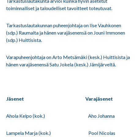
Tarkastuslautakunta arvioi kuinka hyvin asetetut
toiminnalliset ja taloudelliset tavoitteet toteutuvat.
Tarkastuslautakunnan puheenjohtaja on Ilse Vauhkonen
(sdp.) Raumalta ja hänen varajäsenensä on Jouni Immonen
(sdp.) Huittisista.
Varapuheenjohtaja on Arto Metsämäki (kesk.) Huittisista ja
hänen varajäsenensä Satu Jokela (kesk.) Jämijärveltä.
Jäsenet Varajäsenet
Ahola Kelpo (kok.) Aho Johanna
Lampela Marja (kok.) Pool Nicolas