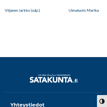
Viljanen Jarkko (sdp.) Uimaluoto Marika
Vaihd
Yhteystiedot