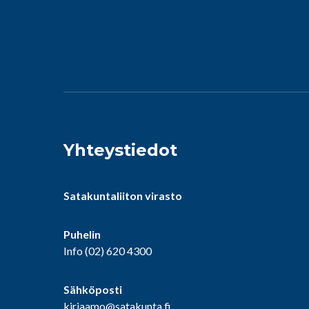
Yhteystiedot
Satakuntaliiton virasto
Puhelin
Info
(02) 620 4300
Sähköposti
kirjaamo@satakunta.fi