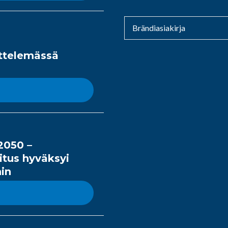
Brändiasiakirja
ittelemässä
2050 –
itus hyväksyi
hin