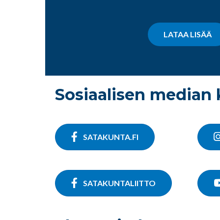
LATAA LISÄÄ
Sosiaalisen median
SATAKUNTA.FI
SATAKUNTALIITTO