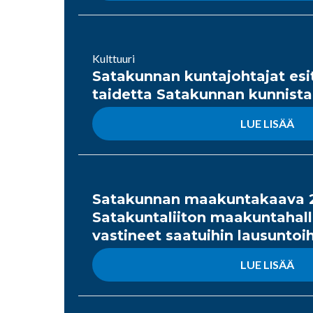
Kulttuuri
Satakunnan kuntajohtajat es
taidetta Satakunnan kunnista
LUE LISÄÄ
Satakunnan maakuntakaava 
Satakuntaliiton maakuntahall
vastineet saatuihin lausuntoi
LUE LISÄÄ