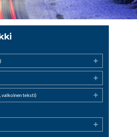
kki
)
Expand
)
Expand
 valkoinen teksti)
Expand
Expand