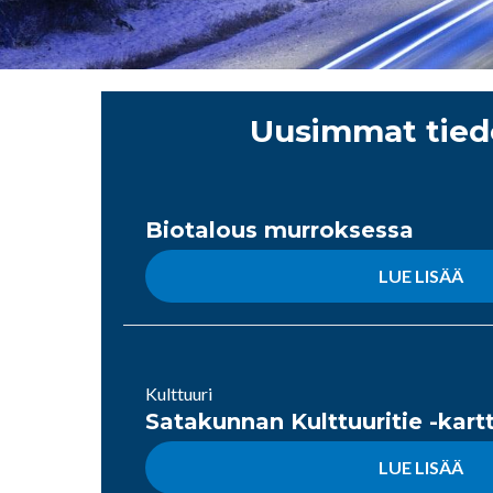
Uusimmat tied
Biotalous murroksessa
LUE LISÄÄ
Kulttuuri
Satakunnan Kulttuuritie -kart
LUE LISÄÄ