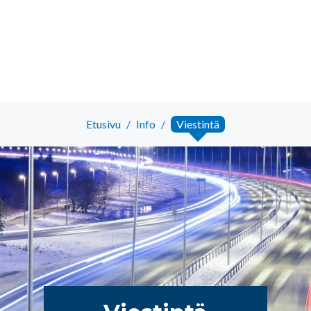
Etusivu
/
Info
/
Viestintä