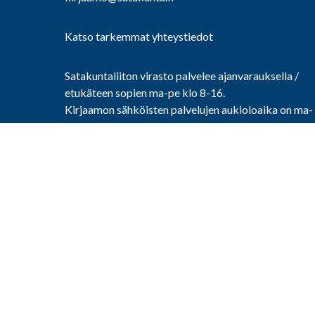
Katso tarkemmat yhteystiedot
Satakuntaliiton virasto palvelee ajanvarauksella /
etukäteen sopien ma-pe klo 8-16.
Kirjaamon sähköisten palvelujen aukioloaika on ma-
pe klo 9-15.
Ajanvaraukseton käyntiasiointi (neuvonta ja
asiakirjojen jättö) on mahdollista keskiviikkoisin klo
9-15.
Viraston aukiolosta nähtävillä olo -prosessien aikan
ilmoitetaan tapauskohtaisesti erikseen.