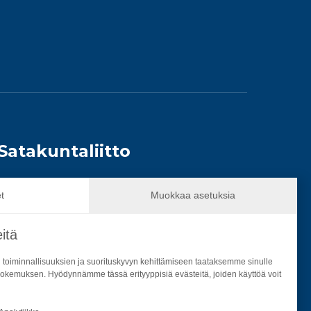
Satakuntaliitto
Yhteistyö ja vaikuttaminen
t
Muokkaa asetuksia
Alueiden käyttö
itä
Aluekehitys
 toiminnallisuuksien ja suorituskyvyn kehittämiseen taataksemme sinulle
okemuksen. Hyödynnämme tässä erityyppisiä evästeitä, joiden käyttöä voit
Rahoitus