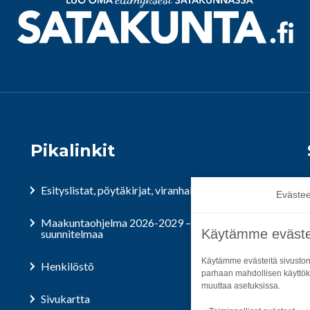
Pikalinkit
Esityslistat, pöytäkirjat, viranhaltijapäätökset
Evästee
Maakuntaohjelma 2026-2029 – Satakunta
Käytämme eväste
suunnitelmaa
Käytämme evästeitä sivuston
Henkilöstö
parhaan mahdollisen käyttök
muuttaa asetuksissa.
Sivukartta