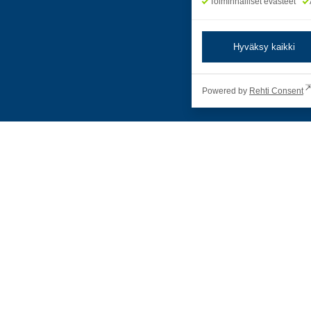
Toiminnalliset evästeet
Hyväksy kaikki
Powered by
Rehti Consent
a