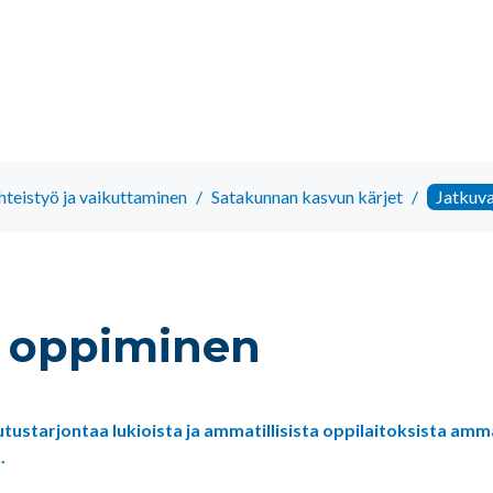
hteistyö ja vaikuttaminen
/
Satakunnan kasvun kärjet
/
Jatkuv
 oppiminen
ustarjontaa lukioista ja ammatillisista op­pilaitoksista amm
.