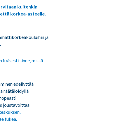
rvitaan kuitenkin
että korkea-asteelle.
ammattikorkeakouluihin ja
.
rityisesti sinne, missä
minen edellyttää
a räätälöidyllä
 nopeasti
s joustavoittaa
keskuksen,
ee tukea.