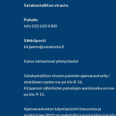
Satakuntaliiton virasto
Puhelin
Info
(02) 620 4300
Sähköposti
kirjaamo@satakunta.fi
Katso tarkemmat yhteystiedot
Satakuntaliiton virasto palvelee ajanvarauksella /
etukäteen sopien ma-pe klo 8-16.
Kirjaamon sähköisten palvelujen aukioloaika on ma-
pe klo 9-15.
Ajanvaraukseton käyntiasiointi (neuvonta ja
asiakirjojen jättö) on mahdollista keskiviikkoisin klo