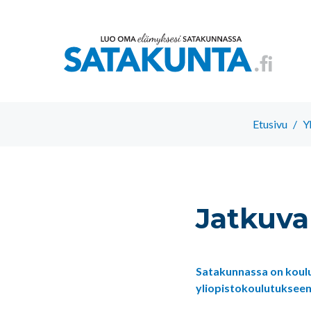
Etusivu
/
Y
Jatkuva
Satakunnassa on koulut
yliopistokoulutukseen