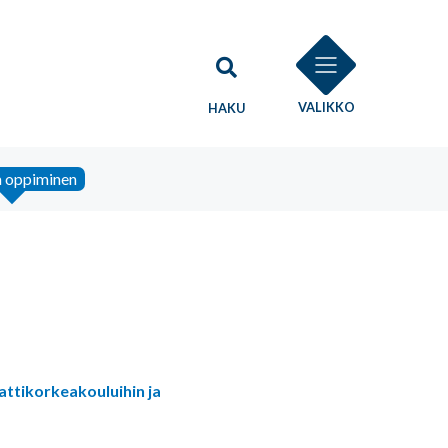
VALIKKO
HAKU
a oppiminen
attikorkeakouluihin ja