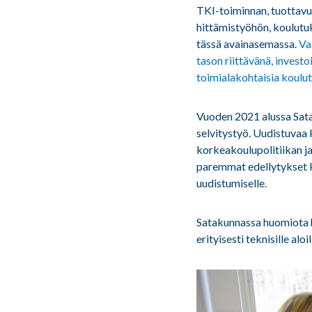
TKI-toiminnan, tuottavu
hittämistyöhön, koulutu
tässä avainasemassa.
Va
tason riittävänä, invest
toimialakohtaisia koulu
Vuoden 2021 alussa Sat
selvitystyö. Uudistuvaa
korkeakoulupolitiikan j
paremmat edellytykset 
uudistumiselle.
Satakunnassa huomiota ha
erityisesti teknisille alo