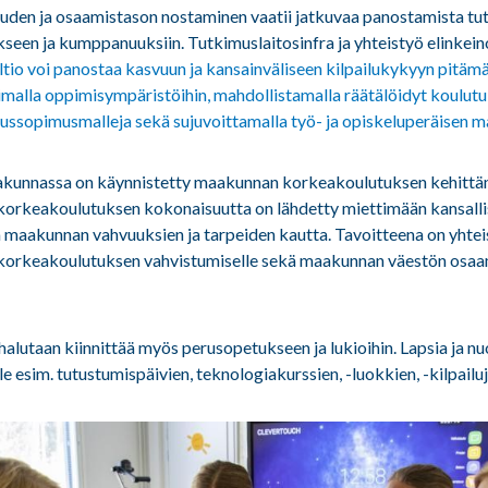
uden ja osaamistason nostaminen vaatii jatkuvaa panostamista tut
kseen ja kumppanuuksiin. Tutkimuslaitosinfra ja yhteistyö elinkei
ltio voi panostaa kasvuun ja kansainväliseen kilpailukykyyn pitäm
oimalla oppimisympäristöihin, mahdollistamalla räätälöidyt koulutu
tussopimusmalleja sekä sujuvoittamalla työ- ja opiskeluperäisen 
akunnassa on käynnistetty maakunnan korkeakoulutuksen kehittä
 korkeakoulutuksen kokonaisuutta on lähdetty miettimään kansall
a maakunnan vahvuuksien ja tarpeiden kautta. Tavoitteena on yhtei
korkeakoulutuksen vahvistumiselle sekä maakunnan väestön osaam
lutaan kiinnittää myös perusopetukseen ja lukioihin. Lapsia ja nu
ille esim. tutustumispäivien, teknologiakurssien, -luokkien, -kilpailuj