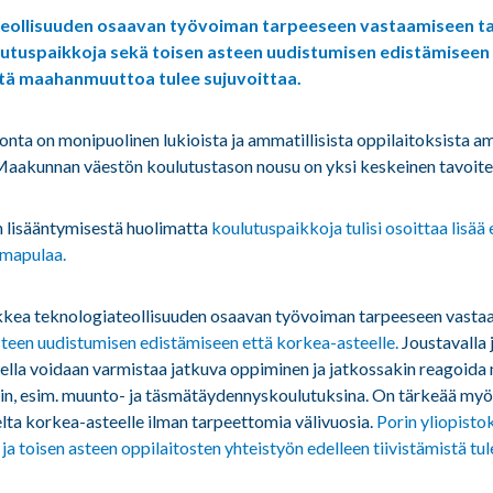
ateollisuuden osaavan työvoiman tarpeeseen vastaamiseen ta
ulutuspaikkoja sekä toisen asteen uudistumisen edistämiseen 
stä maahanmuuttoa tulee sujuvoittaa.
nta on monipuolinen lukioista ja ammatillisista op­pilaitoksista 
Maakunnan väestön koulutustason nousu on yksi keskeinen tavoite
n lisääntymisestä huolimatta
koulutuspaikkoja tulisi osoittaa lisää e
imapulaa.
kkea teknologiateollisuuden osaavan työvoiman tarpeeseen vastaa
steen uudistumisen edistämiseen että korkea-asteelle.
Joustavalla j
ella voidaan varmistaa jatkuva oppiminen ja jatkossakin reagoida
siin, esim. muunto- ja täsmätäydennyskoulutuksina. On tärkeää myö
eelta korkea-asteelle ilman tarpeettomia välivuosia.
Porin yliopisto
 toisen asteen oppilaitosten yhteistyön edelleen tiivistämistä tul