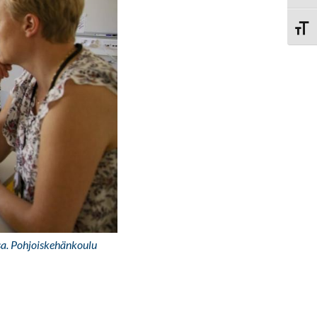
Vaihd
sa. Pohjoiskehänkoulu