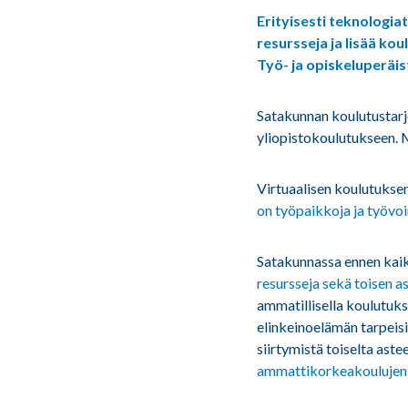
Erityisesti teknologi
resursseja ja lisää ko
Työ- ja opiskeluperäi
Satakunnan koulutustarjo
yliopistokoulutukseen. 
Virtuaalisen koulutukse
on työpaikkoja ja työvo
Satakunnassa ennen kai
resursseja sekä toisen a
ammatillisella koulutuks
elinkeinoelämän tar­pei
siirtymistä toiselta ast
ammattikorkeakoulujen ja