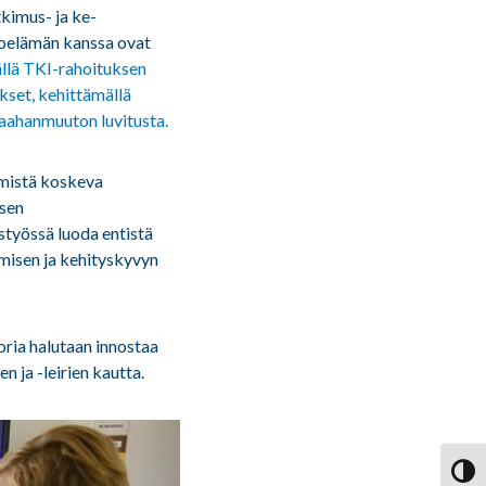
kimus- ja ke­
noelämän kanssa ovat
ällä TKI-rahoituksen
kset, kehittämällä
maahanmuuton luvitusta.
mistä koskeva
isen
styössä luoda entistä
isen ja kehityskyvyn
oria halutaan innostaa
en ja -leirien kautta.
Vaihd