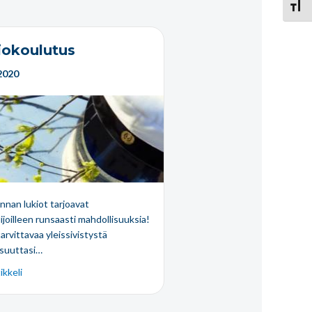
Vaihd
iokoulutus
2020
nnan lukiot tarjoavat
ijoilleen runsaasti mahdollisuuksia!
arvittavaa yleissivistystä
isuuttasi…
ikkeli