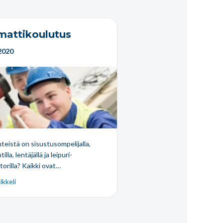
attikoulutus
2020
teistä on sisustusompelijalla,
illa, lentäjällä ja leipuri-
torilla? Kaikki ovat…
ikkeli