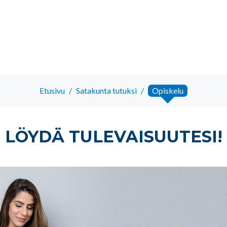
Etusivu
/
Satakunta tutuksi
/
Opiskelu
LÖYDÄ TULEVAISUUTESI!