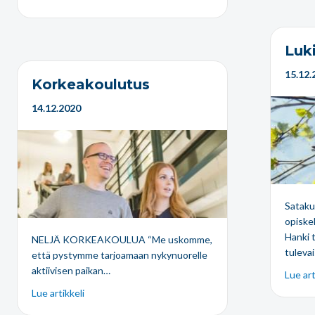
Luk
15.12.
Korkeakoulutus
14.12.2020
Sataku
opiskel
Hanki t
NELJÄ KORKEAKOULUA “Me uskomme,
tuleva
että pystymme tarjoamaan nykynuorelle
aktiivisen paikan…
Lue art
Lue artikkeli