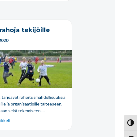
ahoja tekijöille
2020
t tarjoavat rahoitusmahdollisuuksia
ille ja organisaatioille taiteeseen,
taan sekä tekemiseen.…
ikkeli
Vaihd