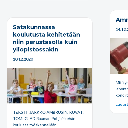
Amm
Satakunnassa
14.12.
koulutusta kehitetään
niin perustasolla kuin
yliopistossakin
10.12.2020
Mitä yh
laborant
kondiit
Lue art
TEKSTI: JARKKO AMBRUSIN, KUVAT:
TOMI GLAD Rauman Pohjoiskehän
koulussa työskennellään…