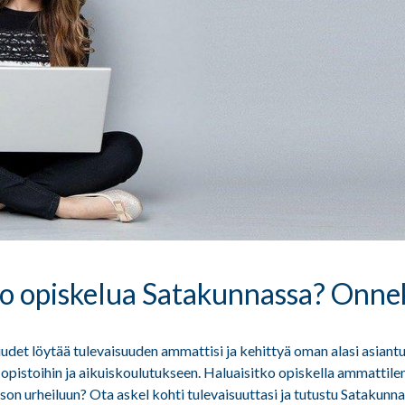
o opiskelua Satakunnassa? Onnek
udet löytää tulevaisuuden ammattisi ja kehittyä oman alasi asiantun
 opistoihin ja aikuiskoulutukseen. Haluaisitko opiskella ammattilen
son urheiluun?
Ota askel kohti tulevaisuuttasi ja tutustu Satakunn