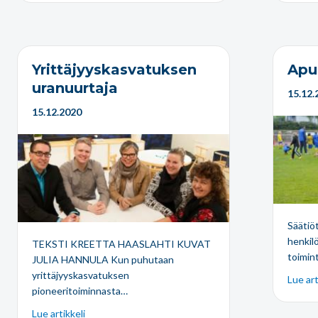
Yrittäjyyskasvatuksen
Apur
uranuurtaja
15.12.
15.12.2020
Säätiö
henkilö
TEKSTI KREETTA HAASLAHTI KUVAT
toimin
JULIA HANNULA Kun puhutaan
yrittäjyyskasvatuksen
Lue art
pioneeritoiminnasta…
Lue artikkeli