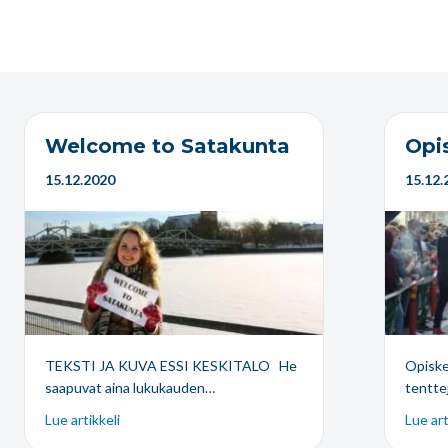
Welcome to Satakunta
Opi
15.12.2020
15.12.
TEKSTI JA KUVA ESSI KESKITALO He
Opiske
saapuvat aina lukukauden…
tenttej
Lue artikkeli
Lue art