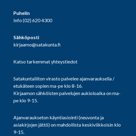
Puhelin
Info
(02) 620 4300
Sähköposti
kirjaamo@satakunta.fi
Katso tarkemmat yhteystiedot
Satakuntaliiton virasto palvelee ajanvarauksella /
etukäteen sopien ma-pe klo 8-16.
Kirjaamon sähköisten palvelujen aukioloaika on ma-
pe klo 9-15.
Ajanvaraukseton käyntiasiointi (neuvonta ja
asiakirjojen jättö) on mahdollista keskiviikkoisin klo
9-15.