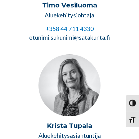
Timo Vesiluoma
Aluekehitysjohtaja
+358 44 711 4330
etunimi.sukunimi@satakunta.fi
Vaihd
Vaihd
Krista Tupala
Aluekehitysasiantuntija