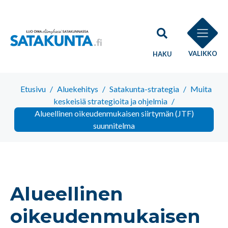
VALIKKO
HAKU
Etusivu
/
Aluekehitys
/
Satakunta-strategia
/
Muita
keskeisiä strategioita ja ohjelmia
/
Alueellinen oikeudenmukaisen siirtymän (JTF)
suunnitelma
Alueellinen
oikeudenmukaisen