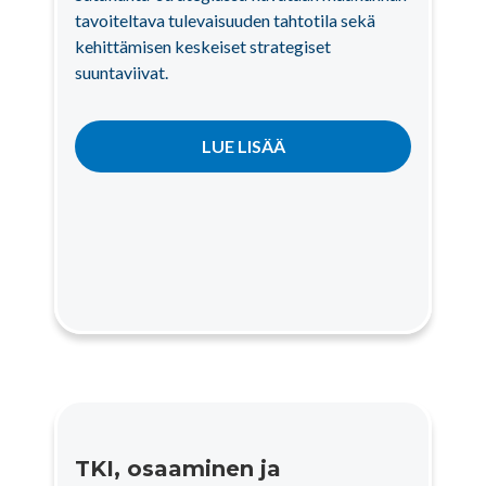
tavoiteltava tulevaisuuden tahtotila sekä
kehittämisen keskeiset strategiset
suuntaviivat.
LUE LISÄÄ
TKI, osaaminen ja