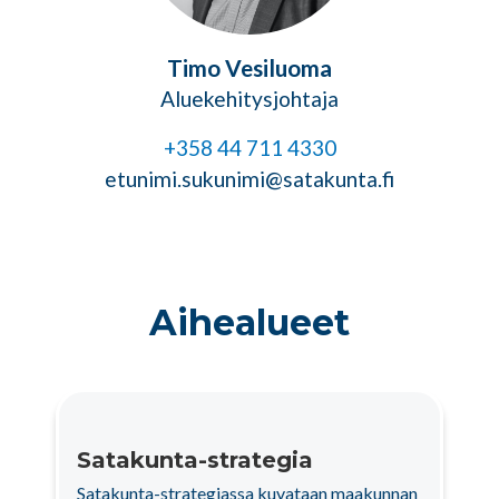
Timo Vesiluoma
Aluekehitysjohtaja
+358 44 711 4330
etunimi.sukunimi@satakunta.fi
Aihealueet
Satakunta-strategia
Satakunta-strategiassa kuvataan maakunnan