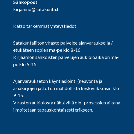
Sähköposti
kirjaamo@satakunta.fi
Katso tarkemmat yhteystiedot
Satakuntaliiton virasto palvelee ajanvarauksella /
etukäteen sopien ma-pe klo 8-16.
Kirjaamon sähköisten palvelujen aukioloaika on ma-
pe klo 9-15.
Ajanvaraukseton käyntiasiointi (neuvonta ja
asiakirjojen jättö) on mahdollista keskiviikkoisin klo
9-15.
Viraston aukiolosta nähtävillä olo -prosessien aikana
ilmoitetaan tapauskohtaisesti erikseen.