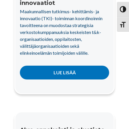
innovaatiot
Vaihd
Maakunnallisen tutkimus- kehittämis- ja
innovaatio (TKI)- toiminnan koordinoinnin
tavoitteena on muodostaa strategisia
Vaihd
verkostokumppanuuksia keskeisten t&k-
organisaatioiden, oppilaitosten,
välittäjäorganisaatioiden sekä
elinkeinoelämän toimijoiden välille.
LUE LISÄÄ