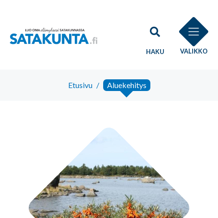
VALIKKO
HAKU
Etusivu
/
Aluekehitys