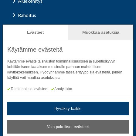
Aluekehitys
Rahoitus
Hallinto ja päätöksenteko
Evästeet
Muokkaa asetuksia
Käytämme evästeitä
Seuraa sosiaalisessa mediassa
Käytämme evästeitä sivuston toiminnallisuuksien ja suorituskyvyn
kehittämiseen taataksemme sinulle parhaan mahdollisen
käyttökokemuksen. Hyödynnämme tässä erityyppisiä evästeitä, joiden
Neliön mallinen ikoni, joka kuvastaa f-kirjainta.
Neliön mallinen ikoni, joka kuvastaa f-kirjainta.
Neliön mallinen ikoni, joka kuvastaa kame
Neliön mallinen ikoni, jonka sisäll
Neliön mallinen ikoni, jok
Neliön mallinen i
käyttöä voit muuttaa asetuksissa.
Toiminnalliset evästeet
Analytiikka
Hyväksy kaikki
Tietosuoja- ja rekisteriselosteet
|
Saavutettavuusseloste
Vain pakolliset evästeet
Muokkaa evästeasetuksia