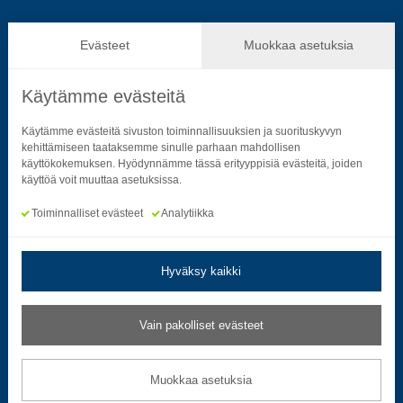
Hallinto ja päätöksenteko
Evästeet
Muokkaa asetuksia
Käytämme evästeitä
Seuraa sosiaalisessa mediassa
Käytämme evästeitä sivuston toiminnallisuuksien ja suorituskyvyn
kehittämiseen taataksemme sinulle parhaan mahdollisen
käyttökokemuksen. Hyödynnämme tässä erityyppisiä evästeitä, joiden
Neliön mallinen ikoni, joka kuvastaa f-kirjainta.
Neliön mallinen ikoni, joka kuvastaa f-kirjainta.
Neliön mallinen ikoni, joka kuvastaa kame
Neliön mallinen ikoni, jonka sisäll
Neliön mallinen ikoni, jok
Neliön mallinen i
käyttöä voit muuttaa asetuksissa.
Toiminnalliset evästeet
Analytiikka
Hyväksy kaikki
Tietosuoja- ja rekisteriselosteet
|
Saavutettavuusseloste
Vain pakolliset evästeet
Muokkaa evästeasetuksia
Muokkaa asetuksia
© 2026 Satakuntaliitto. All Rights Reserved.