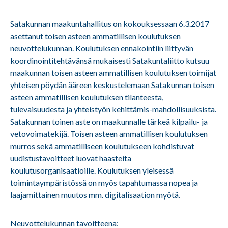
Satakunnan maakuntahallitus on kokouksessaan 6.3.2017
asettanut toisen asteen ammatillisen koulutuksen
neuvottelukunnan. Koulutuksen ennakointiin liittyvän
koordinointitehtävänsä mukaisesti Satakuntaliitto kutsuu
maakunnan toisen asteen ammatillisen koulutuksen toimijat
yhteisen pöydän ääreen keskustelemaan Satakunnan toisen
asteen ammatillisen koulutuksen tilanteesta,
tulevaisuudesta ja yhteistyön kehittämis-mahdollisuuksista.
Satakunnan toinen aste on maakunnalle tärkeä kilpailu- ja
vetovoimatekijä. Toisen asteen ammatillisen koulutuksen
murros sekä ammatilliseen koulutukseen kohdistuvat
uudistustavoitteet luovat haasteita
koulutusorganisaatioille. Koulutuksen yleisessä
toimintaympäristössä on myös tapahtumassa nopea ja
laajamittainen muutos mm. digitalisaation myötä.
Neuvottelukunnan tavoitteena: