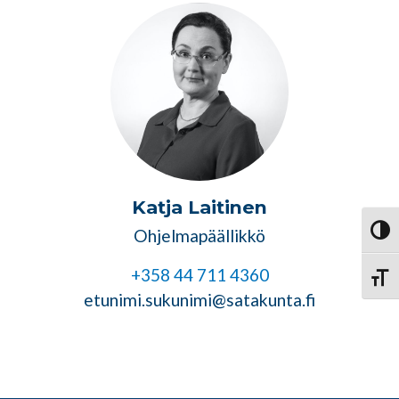
Katja Laitinen
Ohjelmapäällikkö
Vaihd
+358 44 711 4360
Vaihd
etunimi.sukunimi@satakunta.fi