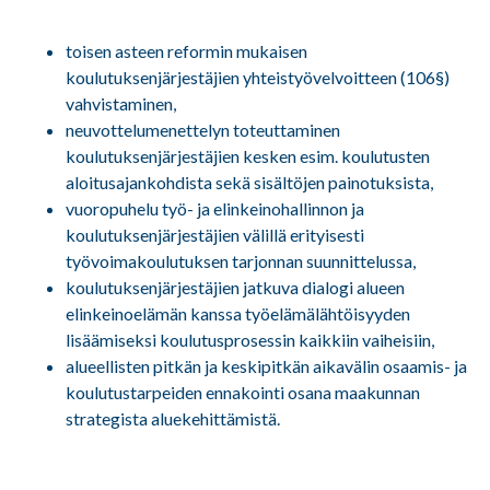
toisen asteen reformin mukaisen
koulutuksenjärjestäjien yhteistyövelvoitteen (106§)
vahvistaminen,
neuvottelumenettelyn toteuttaminen
koulutuksenjärjestäjien kesken esim. koulutusten
aloitusajankohdista sekä sisältöjen painotuksista,
vuoropuhelu työ- ja elinkeinohallinnon ja
koulutuksenjärjestäjien välillä erityisesti
työvoimakoulutuksen tarjonnan suunnittelussa,
koulutuksenjärjestäjien jatkuva dialogi alueen
elinkeinoelämän kanssa työelämälähtöisyyden
lisäämiseksi koulutusprosessin kaikkiin vaiheisiin,
alueellisten pitkän ja keskipitkän aikavälin osaamis- ja
koulutustarpeiden ennakointi osana maakunnan
strategista aluekehittämistä.