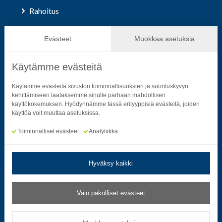
Rahoitus
Hallinto ja päätöksenteko
Evästeet
Muokkaa asetuksia
Käytämme evästeitä
Seuraa sosiaalisessa mediassa
Käytämme evästeitä sivuston toiminnallisuuksien ja suorituskyvyn
kehittämiseen taataksemme sinulle parhaan mahdollisen
käyttökokemuksen. Hyödynnämme tässä erityyppisiä evästeitä, joiden
Neliön mallinen ikoni, joka kuvastaa f-kirjainta.
Neliön mallinen ikoni, joka kuvastaa f-kirjainta.
Neliön mallinen ikoni, joka kuvastaa kame
Neliön mallinen ikoni, jonka sisäll
Neliön mallinen ikoni, jok
Neliön mallinen i
käyttöä voit muuttaa asetuksissa.
Toiminnalliset evästeet
Analytiikka
Hyväksy kaikki
Tietosuoja- ja rekisteriselosteet
|
Saavutettavuusseloste
Vain pakolliset evästeet
Muokkaa evästeasetuksia