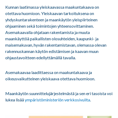
Kunnan laatimassa yleiskaavassa maakuntakaava on
otettava huomioon. Yleiskaavan tarkoituksena on
yhdyskuntarakenteen ja maankäytön yleispiirteinen
ohjaaminen sekä toimintojen yhteensovittaminen.
Asemakaavalla ohjataan rakentamista ja muuta
maankäyttöä paikallisten olosuhteiden, kaupunki- ja
maisemakuvan, hyvän rakentamistavan, olemassa olevan
rakennuskannan käytön edistämisen ja kaavan muun
ohjaustavoitteen edellyttämällä tavalla.
Asemakaavaa laadittaessa on maakuntakaava ja
oikeusvaikutteinen yleiskaava otettava huomioon.
Maankäytön suunnittelujärjestelmästä ja sen eri tasoista voi
lukea lisää
ympäristöministeriön verkkosivuilta
.