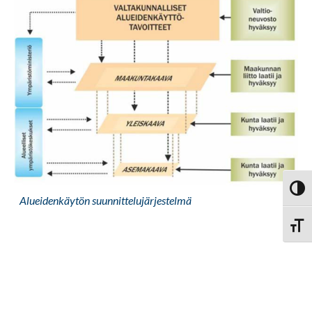
Vaihd
Alueidenkäytön suunnittelujärjestelmä
Vaihd