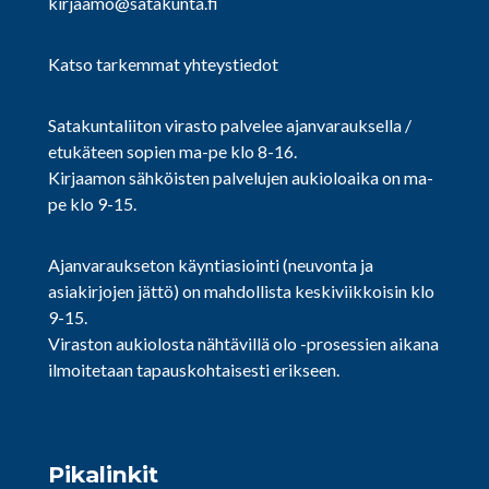
kirjaamo@satakunta.fi
Katso tarkemmat yhteystiedot
Satakuntaliiton virasto palvelee ajanvarauksella /
etukäteen sopien ma-pe klo 8-16.
Kirjaamon sähköisten palvelujen aukioloaika on ma-
pe klo 9-15.
Ajanvaraukseton käyntiasiointi (neuvonta ja
asiakirjojen jättö) on mahdollista keskiviikkoisin klo
9-15.
Viraston aukiolosta nähtävillä olo -prosessien aikana
ilmoitetaan tapauskohtaisesti erikseen.
Pikalinkit