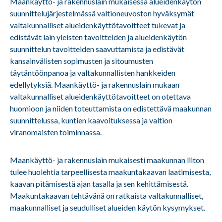
Maankäyttö- ja rakennuslain mukaisessa alueidenkäytön
suunnittelujärjestelmässä valtioneuvoston hyväksymät
valtakunnalliset alueidenkäyttötavoitteet tukevat ja
edistävät lain yleisten tavoitteiden ja alueidenkäytön
suunnittelun tavoitteiden saavuttamista ja edistävät
kansainvälisten sopimusten ja sitoumusten
täytäntöönpanoa ja valtakunnallisten hankkeiden
edellytyksiä. Maankäyttö- ja rakennuslain mukaan
valtakunnalliset alueidenkäyttötavoitteet on otettava
huomioon ja niiden toteuttamista on edistettävä maakunnan
suunnittelussa, kuntien kaavoituksessa ja valtion
viranomaisten toiminnassa.
Maankäyttö- ja rakennuslain mukaisesti maakunnan liiton
tulee huolehtia tarpeellisesta maakuntakaavan laatimisesta,
kaavan pitämisestä ajan tasalla ja sen kehittämisestä.
Maakuntakaavan tehtävänä on ratkaista valtakunnalliset,
maakunnalliset ja seudulliset alueiden käytön kysymykset.