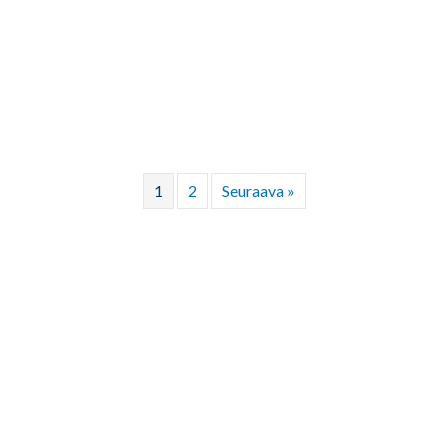
1
2
Seuraava »