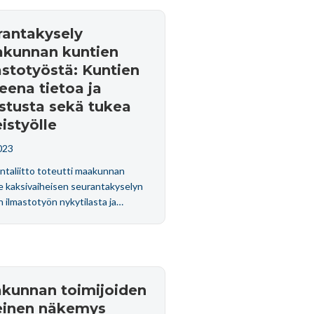
rantakysely
akunnan kuntien
astotyöstä: Kuntien
eena tietoa ja
stusta sekä tukea
istyölle
023
ntaliitto toteutti maakunnan
le kaksivaiheisen seurantakyselyn
n ilmastotyön nykytilasta ja…
kunnan toimijoiden
einen näkemys