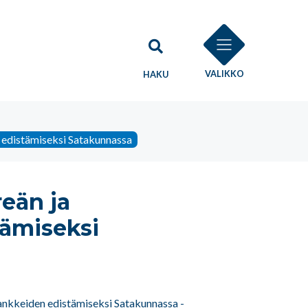
VALIKKO
HAKU
 edistämiseksi Satakunnassa
eän ja
ämiseksi
ankkeiden edistämiseksi Satakunnassa -