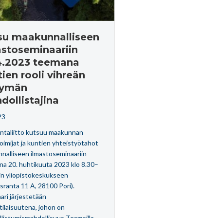
su maakunnalliseen
astoseminaariin
4.2023 teemana
ien rooli vihreän
rtymän
dollistajina
23
ntaliitto kutsuu maakunnan
oimijat ja kuntien yhteistyötahot
nalliseen ilmastoseminaariin
ina 20. huhtikuuta 2023 klo 8.30–
in yliopistokeskukseen
sranta 11 A, 28100 Pori).
ari järjestetään
tilaisuutena, johon on
llistumismahdollisuus Teamsilla.