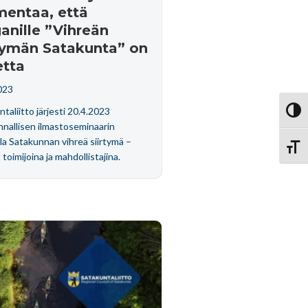
mentaa, että
anille ”Vihreän
rtymän Satakunta” on
etta
023
taliitto järjesti 20.4.2023
Vaihd
nallisen ilmastoseminaarin
la Satakunnan vihreä siirtymä –
Vaihd
toimijoina ja mahdollistajina.