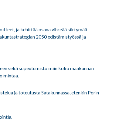
tteet, ja kehittää osana vihreää siirtymää
takuntastrategian 2050 edistämistyössä ja
amiseen sekä sopeutumistoimiin koko maakunnan
toimintaa.
telua ja toteutusta Satakunnassa, etenkin Porin
intia.