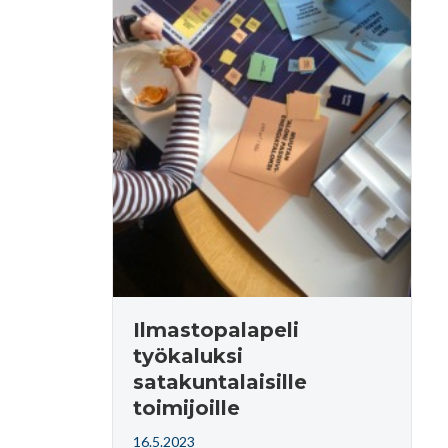
Ilmastopalapeli
työkaluksi
satakuntalaisille
toimijoille
16.5.2023