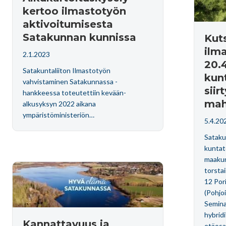
kertoo ilmastotyön
aktivoitumisesta
Satakunnan kunnissa
Kut
ilm
2.1.2023
20.
Satakuntaliiton Ilmastotyön
kunt
vahvistaminen Satakunnassa -
sii
hankkeessa toteutettiin kevään-
mah
alkusyksyn 2022 aikana
ympäristöministeriön…
5.4.20
Sataku
kuntat
maakun
torsta
12 Por
(Pohjoi
Semina
hybridi
Kannattavuus ja
etäosa