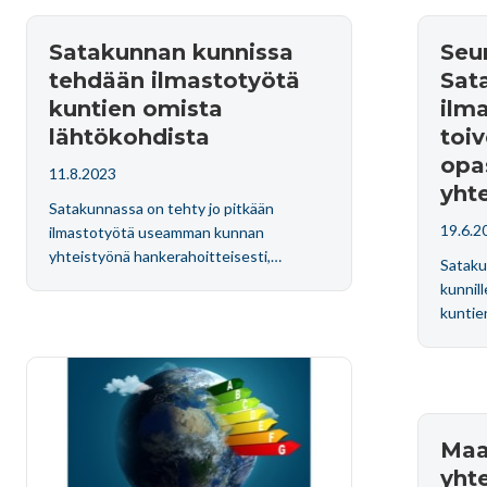
Satakunnan kunnissa
Seu
tehdään ilmastotyötä
Sat
kuntien omista
ilm
lähtökohdista
toiv
opa
11.8.2023
yhte
Satakunnassa on tehty jo pitkään
19.6.2
ilmastotyötä useamman kunnan
yhteistyönä hankerahoitteisesti,…
Sataku
kunnil
kuntie
Maa
yht