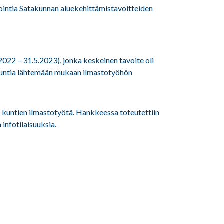
iointia Satakunnan aluekehittämistavoitteiden
22 – 31.5.2023), jonka keskeinen tavoite oli
a kuntia lähtemään mukaan ilmastotyöhön
ea kuntien ilmastotyötä. Hankkeessa toteutettiin
infotilaisuuksia.