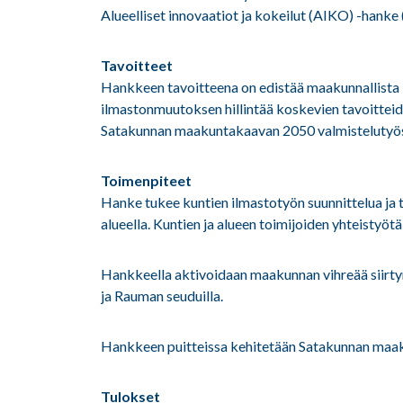
Alueelliset innovaatiot ja kokeilut (AIKO) -hanke
Tavoitteet
Hankkeen tavoitteena on edistää maakunnallista i
ilmastonmuutoksen hillintää koskevien tavoittei
Satakunnan maakuntakaavan 2050 valmistelutyö
Toimenpiteet
Hanke tukee kuntien ilmastotyön suunnittelua ja
alueella. Kuntien ja alueen toimijoiden yhteisty
Hankkeella aktivoidaan maakunnan vihreää siirty
ja Rauman seuduilla.
Hankkeen puitteissa kehitetään Satakunnan maaku
Tulokset