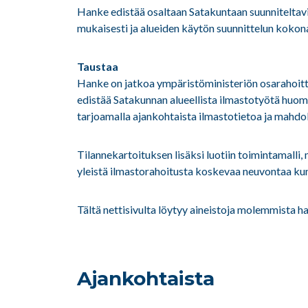
Hanke edistää osaltaan Satakuntaan suunniteltavi
mukaisesti ja alueiden käytön suunnittelun kokon
Taustaa
Hanke on jatkoa ympäristöministeriön osarahoitta
edistää Satakunnan alueellista ilmastotyötä huomi
tarjoamalla ajankohtaista ilmastotietoa ja mahdol
Tilannekartoituksen lisäksi luotiin toimintamalli
yleistä ilmastorahoitusta koskevaa neuvontaa kunni
Tältä nettisivulta löytyy aineistoja molemmista h
Ajankohtaista