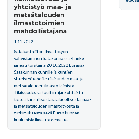
yhteistyö maa- ja
metsätalouden
ilmastotoimien
mahdollistajana
1.11.2022
Satakuntaliiton Ilmastotyön
vahvistaminen Satakunnassa -hanke
järjesti torstaina 20.10.2022 Eurassa
Satakunnan kunnille ja kuntien
yhteistyötahoille tilaisuuden maa- ja
metsätalouden ilmastotoimista.
Tilaisuudessa kuultiin ajankohtaista
tietoa kansallisesta ja alueellisesta maa-
ja metsätalouden ilmastotyöstä ja -
tutkimuksesta sekä Euran kunnan
kuulumisia ilmastoteemasta.