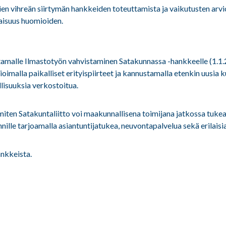
en vihreän siirtymän hankkeiden toteuttamista ja vaikutusten arv
aisuus huomioiden.
malle Ilmastotyön vahvistaminen Satakunnassa -hankkeelle (1.1.20
oimalla paikalliset erityispiirteet ja kannustamalla etenkin uusi
lisuuksia verkostoitua.
, miten Satakuntaliitto voi maakunnallisena toimijana jatkossa tuk
lle tarjoamalla asiantuntijatukea, neuvontapalvelua sekä erilaisia 
ankkeista.