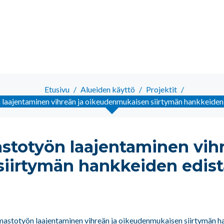
Etusivu
/
Alueiden käyttö
/
Projektit
/
 laajentaminen vihreän ja oikeudenmukaisen siirtymän hankkeiden
stotyön laajentaminen vihr
iirtymän hankkeiden edist
lmastotyön laajentaminen vihreän ja oikeudenmukaisen siirtymän h