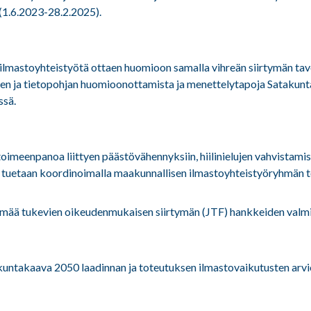
 (1.6.2023-28.2.2025).
lmastoyhteistyötä ottaen huomioon samalla vihreän siirtymän tavoi
den ja tietopohjan huomioonottamista ja menettelytapoja Satakun
ssä.
 toimeenpanoa liittyen päästövähennyksiin, hiilinielujen vahvist
ötä tuetaan koordinoimalla maakunnallisen ilmastoyhteistyöryhmän 
mää tukevien oikeudenmukaisen siirtymän (JTF) hankkeiden valmis
ntakaava 2050 laadinnan ja toteutuksen ilmastovaikutusten arvio