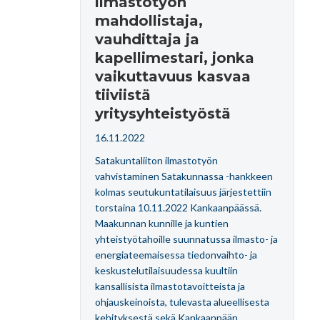
ilmastotyön
mahdollistaja,
vauhdittaja ja
kapellimestari, jonka
vaikuttavuus kasvaa
tiiviistä
yritysyhteistyöstä
16.11.2022
Satakuntaliiton ilmastotyön
vahvistaminen Satakunnassa -hankkeen
kolmas seutukuntatilaisuus järjestettiin
torstaina 10.11.2022 Kankaanpäässä.
Maakunnan kunnille ja kuntien
yhteistyötahoille suunnatussa ilmasto- ja
energiateemaisessa tiedonvaihto- ja
keskustelutilaisuudessa kuultiin
kansallisista ilmastotavoitteista ja
ohjauskeinoista, tulevasta alueellisesta
kehityksestä sekä Kankaanpään