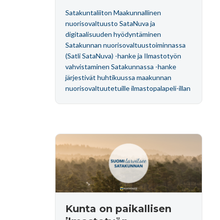
Satakuntaliiton Maakunnallinen
nuorisovaltuusto SataNuva ja
digitaalisuuden hyödyntäminen
Satakunnan nuorisovaltuustoiminnassa
(Satli SataNuva) -hanke ja Ilmastotyön
vahvistaminen Satakunnassa -hanke
järjestivät huhtikuussa maakunnan
nuorisovaltuutetuille ilmastopalapeli-illan
Kunta on paikallisen