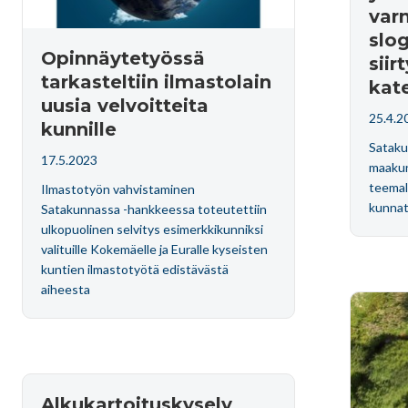
var
slog
Opinnäytetyössä
sii
tarkasteltiin ilmastolain
kat
uusia velvoitteita
25.4.2
kunnille
Satakun
17.5.2023
maakun
teemal
Ilmastotyön vahvistaminen
kunnat 
Satakunnassa -hankkeessa toteutettiin
ulkopuolinen selvitys esimerkkikunniksi
valituille Kokemäelle ja Euralle kyseisten
kuntien ilmastotyötä edistävästä
aiheesta
Alkukartoituskysely