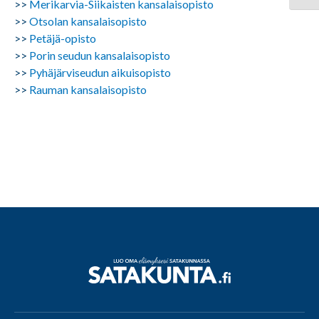
>>
Merikarvia-Siikaisten kansalaisopisto
>>
Otsolan kansalaisopisto
>>
Petäjä-opisto
>>
Porin seudun kansalaisopisto
>>
Pyhäjärviseudun aikuisopisto
>>
Rauman kansalaisopisto