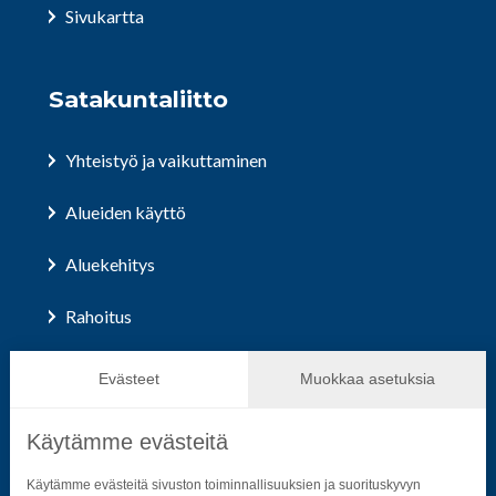
Sivukartta
Satakuntaliitto
Yhteistyö ja vaikuttaminen
Alueiden käyttö
Aluekehitys
Rahoitus
Hallinto ja päätöksenteko
Evästeet
Muokkaa asetuksia
Käytämme evästeitä
Seuraa sosiaalisessa mediassa
Käytämme evästeitä sivuston toiminnallisuuksien ja suorituskyvyn