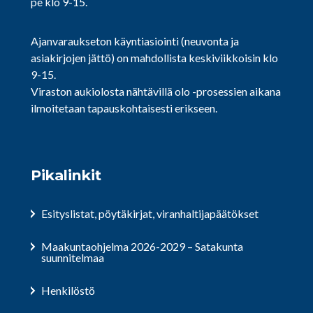
pe klo 9-15.
Ajanvaraukseton käyntiasiointi (neuvonta ja
asiakirjojen jättö) on mahdollista keskiviikkoisin klo
9-15.
Viraston aukiolosta nähtävillä olo -prosessien aikana
ilmoitetaan tapauskohtaisesti erikseen.
Pikalinkit
Esityslistat, pöytäkirjat, viranhaltijapäätökset
Maakuntaohjelma 2026-2029 – Satakunta
suunnitelmaa
Henkilöstö