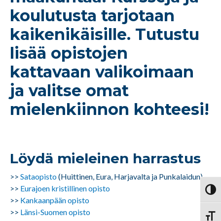
koulutusta tarjotaan
kaikenikäisille. Tutustu
lisää opistojen
kattavaan valikoimaan
ja valitse omat
mielenkiinnon kohteesi!
Löydä mieleinen harrastus
>>
Sataopisto
(Huittinen, Eura, Harjavalta ja Punkalaidun)
>>
Eurajoen kristillinen opisto
Vaihd
>>
Kankaanpään opisto
>>
Länsi-Suomen opisto
Vaihd