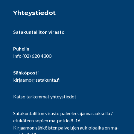
Yhteystiedot
Satakuntaliiton virasto
Puhelin
Info
(02) 620 4300
Sähköposti
kirjaamo@satakunta.fi
Katso tarkemmat yhteystiedot
Satakuntaliiton virasto palvelee ajanvarauksella /
etukäteen sopien ma-pe klo 8-16.
Kirjaamon sähköisten palvelujen aukioloaika on ma-