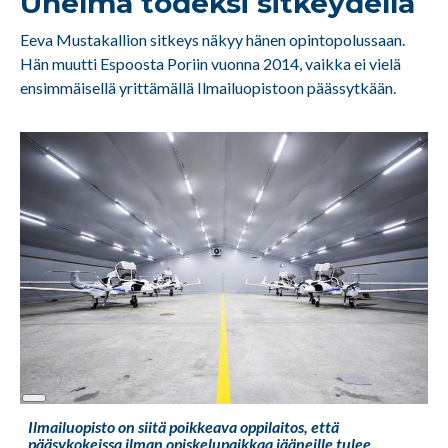
Unelma todeksi sitkeydellä
Eeva Mustakallion sitkeys näkyy hänen opintopolussaan.
Hän muutti Espoosta Poriin vuonna 2014, vaikka ei vielä
ensimmäisellä yrittämällä Ilmailuopistoon päässytkään.
Long
Description
Ilmailuopisto on siitä poikkeava oppilaitos, että
pääsykokeissa ilman opiskelupaikkaa jääneille tulee