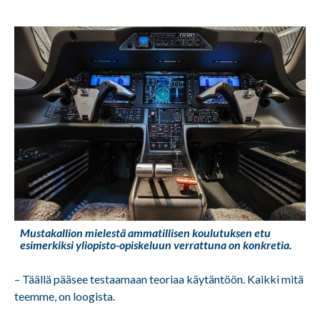
Mustakallion mielestä ammatillisen koulutuksen etu
esimerkiksi yliopisto-opiskeluun verrattuna on konkretia.
– Täällä pääsee testaamaan teoriaa käytäntöön. Kaikki mitä
teemme, on loogista.