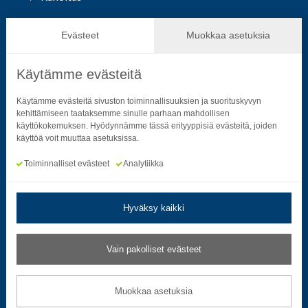
Hallinto ja päätöksenteko
Evästeet
Muokkaa asetuksia
Käytämme evästeitä
Seuraa sosiaalisessa mediassa
Käytämme evästeitä sivuston toiminnallisuuksien ja suorituskyvyn
kehittämiseen taataksemme sinulle parhaan mahdollisen
käyttökokemuksen. Hyödynnämme tässä erityyppisiä evästeitä, joiden
Neliön mallinen ikoni, joka kuvastaa f-kirjainta.
Neliön mallinen ikoni, joka kuvastaa f-kirjainta.
Neliön mallinen ikoni, joka kuvastaa kame
Neliön mallinen ikoni, jonka sisäll
Neliön mallinen ikoni, jok
Neliön mallinen i
käyttöä voit muuttaa asetuksissa.
Toiminnalliset evästeet
Analytiikka
Hyväksy kaikki
Tietosuoja- ja rekisteriselosteet
|
Saavutettavuusseloste
Vain pakolliset evästeet
Muokkaa evästeasetuksia
Muokkaa asetuksia
© 2026 Satakuntaliitto. All Rights Reserved.