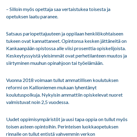
– Silloin myös opettaja saa vertaistukea toisesta ja
opetuksen laatu paranee.
Satsaus pariopettajuuteen ja oppilaan henkilökohtaiseen
tukeen ovat kannattaneet. Opintonsa kesken jättäneitä on
Kankaanpään opistossa alle viisi prosenttia opiskelijoista.
Keskeytyssyistä yleisimmät ovat perhetilanteen muutos ja
siirtyminen muuhun opinahjoon tai työelämään.
Vuonna 2018 voimaan tullut ammatillisen koulutuksen
reformi on Kallioniemen mukaan lyhentänyt
koulutuspolkuja. Nykyisin ammattiin opiskelevat nuoret
valmistuvat noin 2,5 vuodessa.
Uudet oppimisympäristöt ja uusi tapa oppia on tullut myös
toisen asteen opintoihin. Perinteisen luokkaopetuksen
rinnalle on tullut entistä vahvemmin verkon