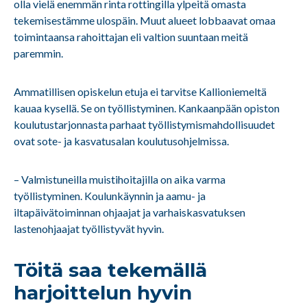
olla vielä enemmän rinta rottingilla ylpeitä omasta
tekemisestämme ulospäin. Muut alueet lobbaavat omaa
toimintaansa rahoittajan eli valtion suuntaan meitä
paremmin.
Ammatillisen opiskelun etuja ei tarvitse Kallioniemeltä
kauaa kysellä. Se on työllistyminen. Kankaanpään opiston
koulutustarjonnasta parhaat työllistymismahdollisuudet
ovat sote- ja kasvatusalan koulutusohjelmissa.
– Valmistuneilla muistihoitajilla on aika varma
työllistyminen. Koulunkäynnin ja aamu- ja
iltapäivätoiminnan ohjaajat ja varhaiskasvatuksen
lastenohjaajat työllistyvät hyvin.
Töitä saa tekemällä
harjoittelun hyvin