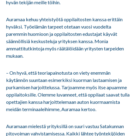
hyvän tekijän meille töihin.
Auramaa kehuu yhteistyötä oppilaitosten kanssa erittäin
hyväksi. Työelämän tarpeet otetaan vuosi vuodelta
paremmin huomioon ja oppilaitosten edustajat käyvät
säännöllisiä keskusteluja yrityksen kanssa. Monia
ammattitutkintoja myös räätälöidään yritysten tarpeiden
mukaan.
– On hyvä, että teoriapainotusta on viety enemmän
käytännön suuntaan esimerkiksi kuorman lastaamisen ja
purkamisen harjoittelussa. Tarjoamme myös itse apuamme
oppilaitoksille. Olemme luvanneet, että oppilaat saavat tulla
opettajien kanssa harjoittelemaan auton kuormaamista
meidän terminaaleihimme, Auramaa kertoo.
Auramaan mielestä yrityksillä on suuri vastuu Satakunnan
pitovoiman vahvistamisessa. Kaikki lähtee työntekijöiden