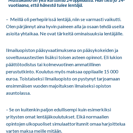
vuotiaana, että hänestä tulee lentäjä.
– Meillä oli perhepiirissä lentäjä, niin se varmasti vaikutti.
Olen pärjännyt aina hyvin paineen alla ja osaan tehdä useita
asioita yhtaikaa. Ne ovat tärkeitä ominaisuuksia lentäjälle.
Ilmailuopiston pääsyvaatimuksena on pääsykokeiden ja
soveltuvuustestien lisäksi toisen asteen opinnot. Eli lukion
päättötodistus tai kolmevuotinen ammatillinen
perustutkinto. Koulutus myös maksaa oppilaalle 15 000
euroa. Toistaiseksi Ilmailuopisto on pystynyt tarjoamaan
ensimmäisen vuoden majoituksen ilmaiseksi opiston
asuntolassa.
– Se on kuitenkin paljon edullisempi kuin esimerkiksi
yritysten omat lentäjäkoulutukset. Eikä normaalien
opintojen ulkopuoliset simulaattoritunnit omaa harjoittelua
varten maksa meille mitään.