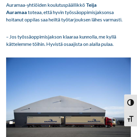
Auramaa-yhtiöiden koulutuspäällikkö
Teija
Auramaa
toteaa, että hyvin työssäoppimisjaksonsa
hoitanut oppilas saa heiltä työtarjouksen lähes varmasti.
– Jos työssäoppimisjakson klaaraa kunnolla, me kyllä
kättelemme töihin. Hyvistä osaajista on alalla pulaa.
Vaihd
Vaihd