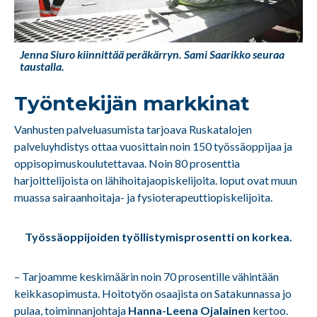
Jenna Siuro kiinnittää peräkärryn. Sami Saarikko seuraa
taustalla.
Työntekijän markkinat
Vanhusten palveluasumista tarjoava Ruskatalojen
palveluyhdistys ottaa vuosittain noin 150 työssäoppijaa ja
oppisopimuskoulutettavaa. Noin 80 prosenttia
harjoittelijoista on lähihoitajaopiskelijoita. loput ovat muun
muassa sairaanhoitaja- ja fysioterapeuttiopiskelijoita.
Työssäoppijoiden työllistymisprosentti on korkea.
– Tarjoamme keskimäärin noin 70 prosentille vähintään
keikkasopimusta. Hoitotyön osaajista on Satakunnassa jo
pulaa, toiminnanjohtaja
Hanna-Leena Ojalainen
kertoo.