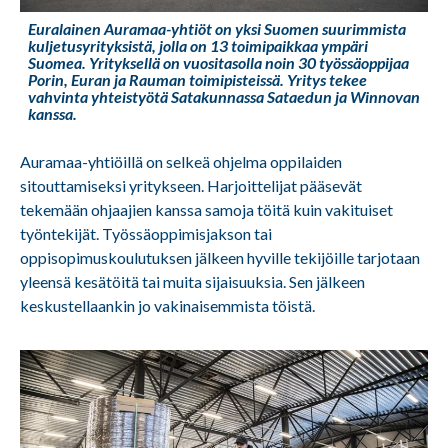
Euralainen Auramaa-yhtiöt on yksi Suomen suurimmista
kuljetusyrityksistä, jolla on 13 toimipaikkaa ympäri
Suomea. Yrityksellä on vuositasolla noin 30 työssäoppijaa
Porin, Euran ja Rauman toimipisteissä. Yritys tekee
vahvinta yhteistyötä Satakunnassa Sataedun ja Winnovan
kanssa.
Auramaa-yhtiöillä on selkeä ohjelma oppilaiden
sitouttamiseksi yritykseen. Harjoittelijat pääsevät
tekemään ohjaajien kanssa samoja töitä kuin vakituiset
työntekijät. Työssäoppimisjakson tai
oppisopimuskoulutuksen jälkeen hyville tekijöille tarjotaan
yleensä kesätöitä tai muita sijaisuuksia. Sen jälkeen
keskustellaankin jo vakinaisemmista töistä.