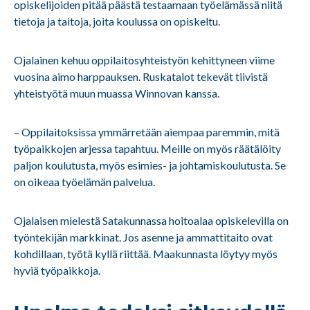
opiskelijoiden pitää päästä testaamaan työelämässä niitä
tietoja ja taitoja, joita koulussa on opiskeltu.
Ojalainen kehuu oppilaitosyhteistyön kehittyneen viime
vuosina aimo harppauksen. Ruskatalot tekevät tiivistä
yhteistyötä muun muassa Winnovan kanssa.
– Oppilaitoksissa ymmärretään aiempaa paremmin, mitä
työpaikkojen arjessa tapahtuu. Meille on myös räätälöity
paljon koulutusta, myös esimies- ja johtamiskoulutusta. Se
on oikeaa työelämän palvelua.
Ojalaisen mielestä Satakunnassa hoitoalaa opiskelevilla on
työntekijän markkinat. Jos asenne ja ammattitaito ovat
kohdillaan, työtä kyllä riittää. Maakunnasta löytyy myös
hyviä työpaikkoja.