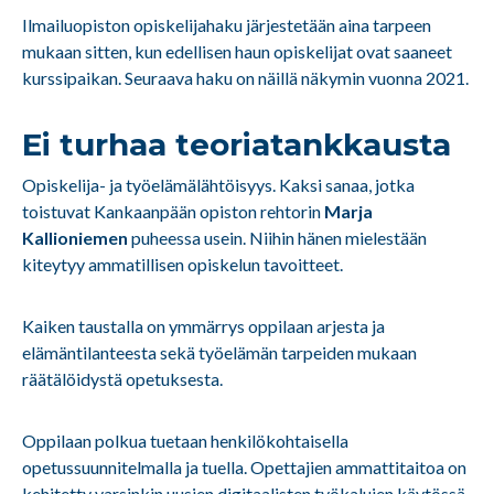
Ilmailuopiston opiskelijahaku järjestetään aina tarpeen
mukaan sitten, kun edellisen haun opiskelijat ovat saaneet
kurssipaikan. Seuraava haku on näillä näkymin vuonna 2021.
Ei turhaa teoriatankkausta
Opiskelija- ja työelämälähtöisyys. Kaksi sanaa, jotka
toistuvat Kankaanpään opiston rehtorin
Marja
Kallioniemen
puheessa usein. Niihin hänen mielestään
kiteytyy ammatillisen opiskelun tavoitteet.
Kaiken taustalla on ymmärrys oppilaan arjesta ja
elämäntilanteesta sekä työelämän tarpeiden mukaan
räätälöidystä opetuksesta.
Oppilaan polkua tuetaan henkilökohtaisella
opetussuunnitelmalla ja tuella. Opettajien ammattitaitoa on
kehitetty varsinkin uusien digitaalisten työkalujen käytössä