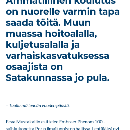
Ammatillinen koulutus
on nuorelle varmin tapa
saada töitä. Muun
muassa hoitoalalla,
kuljetusalalla ja
varhaiskasvatuksessa
osaajista on
Satakunnassa jo pula.
– Tuolla mä lennän vuoden päästä.
Eeva Mustakallio esittelee Embraer Phenom 100 -
suihkukonetta Porin ilmailuopiston hallissa. Lentäjäksi nyt