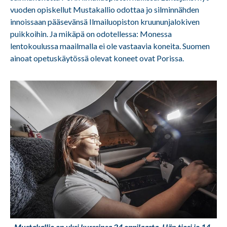
vuoden opiskellut Mustakallio odottaa jo silminnähden
innoissaan pääsevänsä Ilmailuopiston kruununjalokiven
puikkoihin. Ja mikäpä on odotellessa: Monessa
lentokoulussa maailmalla ei ole vastaavia koneita. Suomen
ainoat opetuskäytössä olevat koneet ovat Porissa.
Mustakallio on yksi kurssinsa 24 oppilaasta. Hän tiesi jo 14-