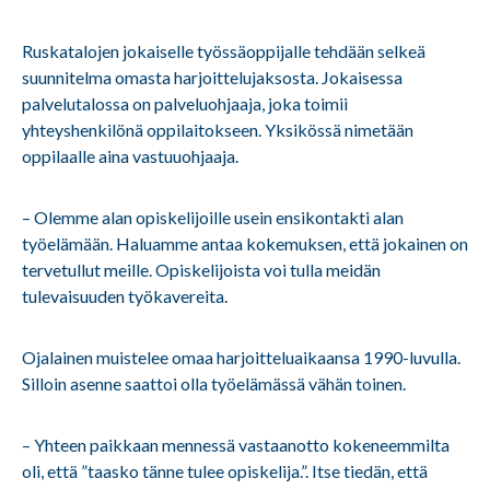
Ruskatalojen jokaiselle työssäoppijalle tehdään selkeä
suunnitelma omasta harjoittelujaksosta. Jokaisessa
palvelutalossa on palveluohjaaja, joka toimii
yhteyshenkilönä oppilaitokseen. Yksikössä nimetään
oppilaalle aina vastuuohjaaja.
– Olemme alan opiskelijoille usein ensikontakti alan
työelämään. Haluamme antaa kokemuksen, että jokainen on
tervetullut meille. Opiskelijoista voi tulla meidän
tulevaisuuden työkavereita.
Ojalainen muistelee omaa harjoitteluaikaansa 1990-luvulla.
Silloin asenne saattoi olla työelämässä vähän toinen.
– Yhteen paikkaan mennessä vastaanotto kokeneemmilta
oli, että ”taasko tänne tulee opiskelija.”. Itse tiedän, että