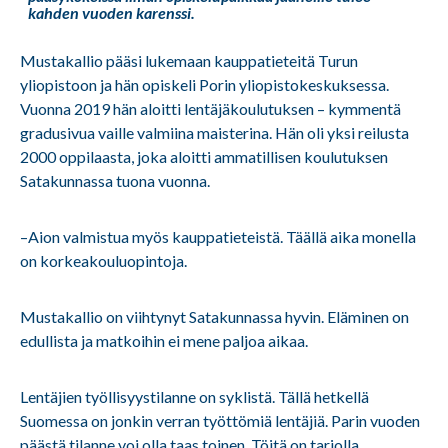
kahden vuoden karenssi.
Mustakallio pääsi lukemaan kauppatieteitä Turun
yliopistoon ja hän opiskeli Porin yliopistokeskuksessa.
Vuonna 2019 hän aloitti lentäjäkoulutuksen – kymmentä
gradusivua vaille valmiina maisterina. Hän oli yksi reilusta
2000 oppilaasta, joka aloitti ammatillisen koulutuksen
Satakunnassa tuona vuonna.
–Aion valmistua myös kauppatieteistä. Täällä aika monella
on korkeakouluopintoja.
Mustakallio on viihtynyt Satakunnassa hyvin. Eläminen on
edullista ja matkoihin ei mene paljoa aikaa.
Lentäjien työllisyystilanne on syklistä. Tällä hetkellä
Suomessa on jonkin verran työttömiä lentäjiä. Parin vuoden
päästä tilanne voi olla taas toinen. Töitä on tarjolla