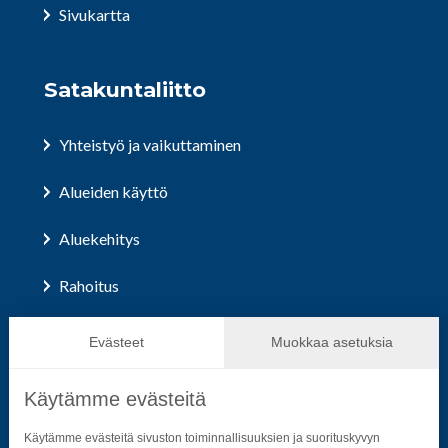
Sivukartta
Satakuntaliitto
Yhteistyö ja vaikuttaminen
Alueiden käyttö
Aluekehitys
Rahoitus
Hallinto ja päätöksenteko
Evästeet
Muokkaa asetuksia
Käytämme evästeitä
Seuraa sosiaalisessa mediassa
Käytämme evästeitä sivuston toiminnallisuuksien ja suorituskyvyn