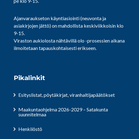
pe klo 9-15.
Ajanvaraukseton käyntiasiointi (neuvonta ja
asiakirjojen jättö) on mahdollista keskiviikkoisin klo
9-15.
Viraston aukiolosta nähtävillä olo -prosessien aikana
ilmoitetaan tapauskohtaisesti erikseen.
Pikalinkit
Esityslistat, pöytäkirjat, viranhaltijapäätökset
Maakuntaohjelma 2026-2029 – Satakunta
suunnitelmaa
Henkilöstö