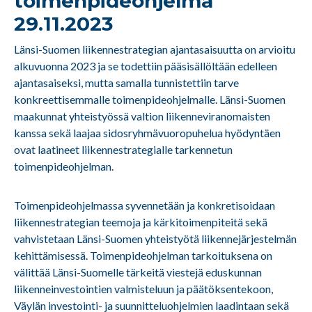
toimenpideohjelma
29.11.2023
Länsi-Suomen liikennestrategian ajantasaisuutta on arvioitu
alkuvuonna 2023 ja se todettiin pääsisällöltään edelleen
ajantasaiseksi, mutta samalla tunnistettiin tarve
konkreettisemmalle toimenpideohjelmalle. Länsi-Suomen
maakunnat yhteistyössä valtion liikenneviranomaisten
kanssa sekä laajaa sidosryhmävuoropuhelua hyödyntäen
ovat laatineet liikennestrategialle tarkennetun
toimenpideohjelman.
Toimenpideohjelmassa syvennetään ja konkretisoidaan
liikennestrategian teemoja ja kärkitoimenpiteitä sekä
vahvistetaan Länsi-Suomen yhteistyötä liikennejärjestelmän
kehittämisessä. Toimenpideohjelman tarkoituksena on
välittää Länsi-Suomelle tärkeitä viestejä eduskunnan
liikenneinvestointien valmisteluun ja päätöksentekoon,
Väylän investointi- ja suunnitteluohjelmien laadintaan sekä