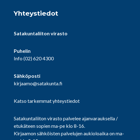
Yhteystiedot
Satakuntaliiton virasto
Puhelin
Info
(02) 620 4300
Sähköposti
kirjaamo@satakunta.fi
Katso tarkemmat yhteystiedot
Satakuntaliiton virasto palvelee ajanvarauksella /
etukäteen sopien ma-pe klo 8-16.
Kirjaamon sähköisten palvelujen aukioloaika on ma-