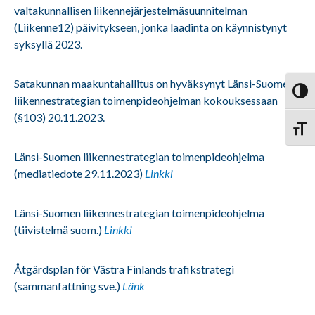
valtakunnallisen liikennejärjestelmäsuunnitelman
(Liikenne12) päivitykseen, jonka laadinta on käynnistynyt
syksyllä 2023.
Satakunnan maakuntahallitus on hyväksynyt Länsi-Suomen
Vaihd
liikennestrategian toimenpideohjelman kokouksessaan
(§103) 20.11.2023.
Vaihd
Länsi-Suomen liikennestrategian toimenpideohjelma
(mediatiedote 29.11.2023)
Linkki
Länsi-Suomen liikennestrategian toimenpideohjelma
(tiivistelmä suom.)
Linkki
Åtgärdsplan för Västra Finlands trafikstrategi
(sammanfattning sve.)
Länk