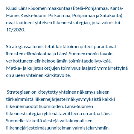
Kuusi Länsi-Suomen maakuntaa (Etelä-Pohjanmaa, Kanta-
Häme, Keski-Suomi, Pirkanmaa, Pohjanmaa ja Satakunta)
ovat laatineet yhteisen liikennestrategian, joka valmistui
10/2020.
Strategiassa tunnistetut kärkitoimenpiteet parantavat
ihmisten elämänlaatua ja Länsi-Suomen monin tavoin
verkottuneen elinkeinoelämän toimintaedellytyksiä.
Matka- ja kuljetusketjujen toimivuus laajasti ymmärrettyinä
on alueen yhteinen kärkitavoite.
Strategiaan on kiteytetty yhteinen näkemys alueen
tärkeimmistä liikennejärjestelmäkysymyksistä kaikki
liikennemuodot huomioiden. Länsi-Suomen
liikennestrategian yhtenä tavoitteena on antaa Länsi-
Suomelle tärkeitä viestejä valtakunnallisen
liikennejärjestelmäsuunnitelman valmisteluryhmiin.