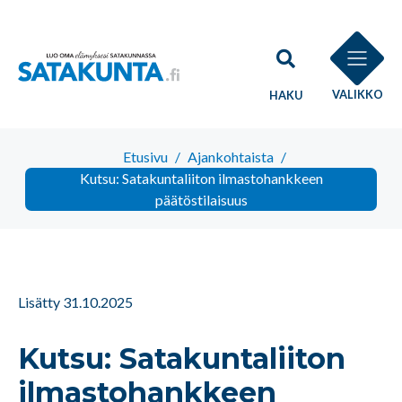
VALIKKO
HAKU
Etusivu
/
Ajankohtaista
/
Kutsu: Satakuntaliiton ilmastohankkeen
päätöstilaisuus
Lisätty 31.10.2025
Kutsu: Satakuntaliiton
ilmastohankkeen