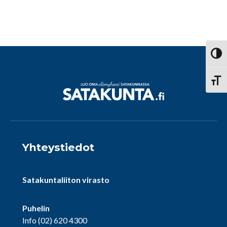
Vaihd
Vaihd
Yhteystiedot
Satakuntaliiton virasto
Puhelin
Info
(02) 620 4300