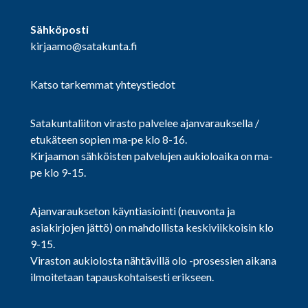
Sähköposti
kirjaamo@satakunta.fi
Katso tarkemmat yhteystiedot
Satakuntaliiton virasto palvelee ajanvarauksella /
etukäteen sopien ma-pe klo 8-16.
Kirjaamon sähköisten palvelujen aukioloaika on ma-
pe klo 9-15.
Ajanvaraukseton käyntiasiointi (neuvonta ja
asiakirjojen jättö) on mahdollista keskiviikkoisin klo
9-15.
Viraston aukiolosta nähtävillä olo -prosessien aikana
ilmoitetaan tapauskohtaisesti erikseen.