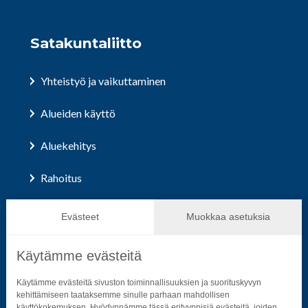
Satakuntaliitto
Yhteistyö ja vaikuttaminen
Alueiden käyttö
Aluekehitys
Rahoitus
Hallinto ja päätöksenteko
Evästeet
Muokkaa asetuksia
Käytämme evästeitä
Seuraa sosiaalisessa mediassa
Käytämme evästeitä sivuston toiminnallisuuksien ja suorituskyvyn
kehittämiseen taataksemme sinulle parhaan mahdollisen
käyttökokemuksen. Hyödynnämme tässä erityyppisiä evästeitä, joiden