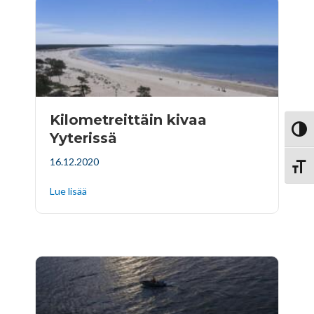
Kilometreittäin kivaa
Vaihd
Yyterissä
16.12.2020
Vaihd
Lue lisää