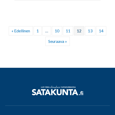
« Edellinen
1
…
10
11
12
13
14
Seuraava »