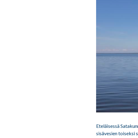
Eteläisessä Satakun
sisävesien toiseksi 