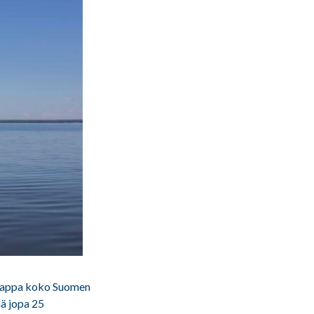
 ulappa koko Suomen
ää jopa 25