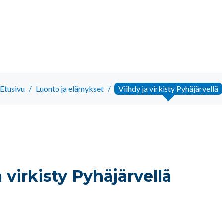
Etusivu
/
Luonto ja elämykset
/
Viihdy ja virkisty Pyhäjärvellä
a virkisty Pyhäjärvellä