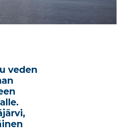
uu veden
man
teen
alle.
järvi,
äinen