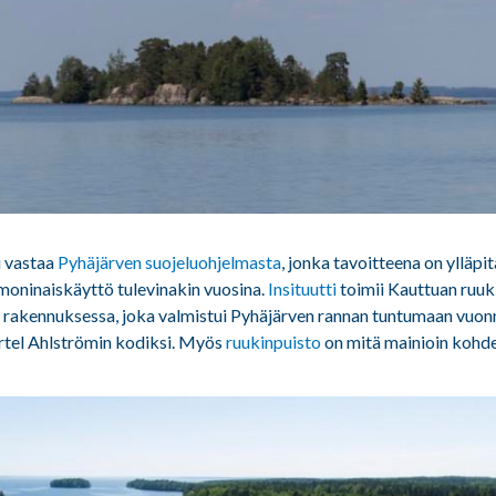
i vastaa
Pyhäjärven suojeluohjelmasta
, jonka tavoitteena on ylläpit
 moninaiskäyttö tulevinakin vuosina.
Insituutti
toimii Kauttuan ruuk
rakennuksessa, joka valmistui Pyhäjärven rannan tuntumaan vuonn
ertel Ahlströmin kodiksi. Myös
ruukinpuisto
on mitä mainioin kohde k