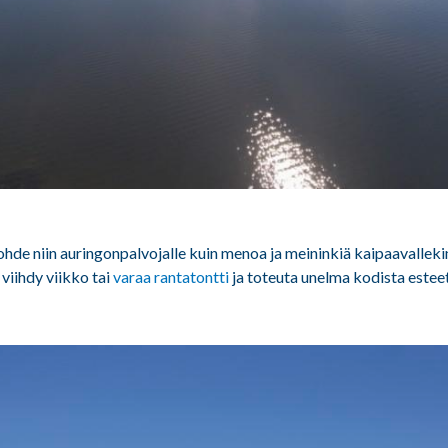
hde niin auringonpalvojalle kuin menoa ja meininkiä kaipaavallekin
viihdy viikko tai
varaa rantatontti
ja toteuta unelma kodista estee