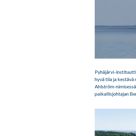
Pyhäjärvi-instituutt
hyvä tila ja kestävä
Ahlström-nimisessä 
paikallisjohtajan B