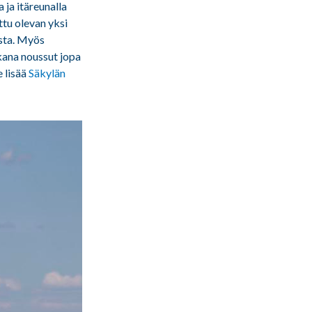
 ja itäreunalla
ttu olevan yksi
osta. Myös
kana noussut jopa
 lisää
Säkylän