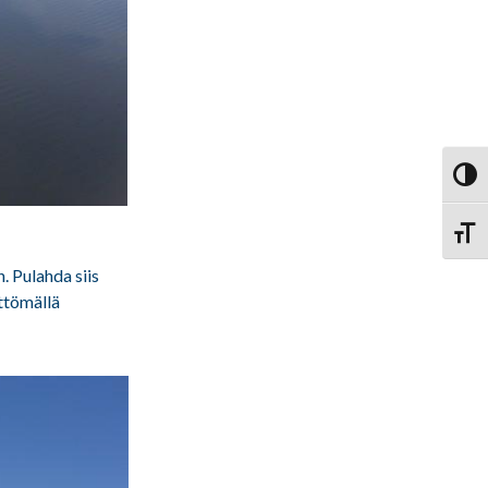
Vaihd
Vaihd
. Pulahda siis
ttömällä