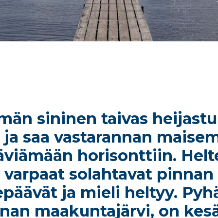
ömän sininen taivas heijast
a ja saa vastarannan maise
äviämään horisonttiin. Hel
 varpaat solahtavat pinnan 
epäävät ja mieli heltyy. Pyhä
nan maakuntajärvi, on kes