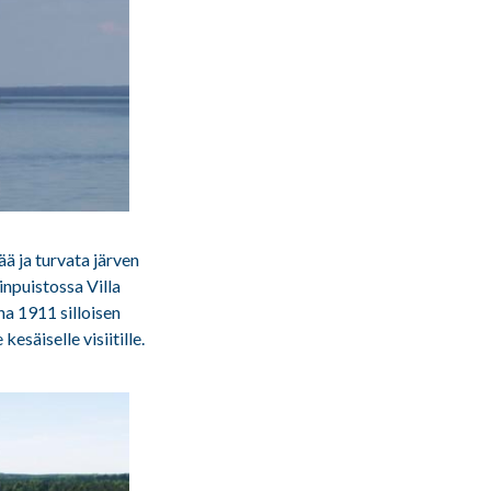
ää ja turvata järven
inpuistossa Villa
a 1911 silloisen
esäiselle visiitille.