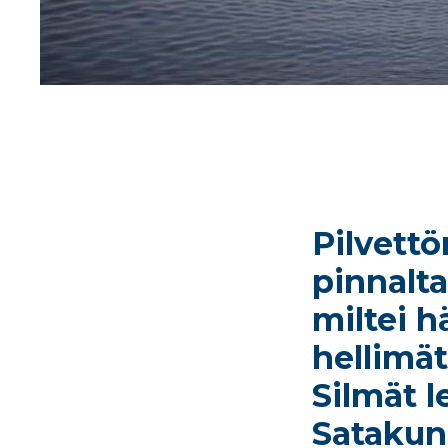
Pilvett
pinnalt
miltei h
hellimät
Silmät l
Satakun