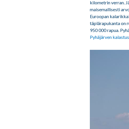
kilometrin verran. Jä
maisemallisesti arv
Euroopan kalarikkai
täplärapukanta on r
950 000 rapua. Pyhä
Pyhäjärven kalastus