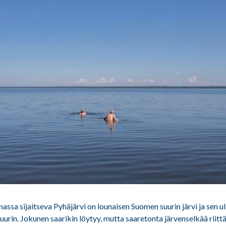
nassa sijaitseva Pyhäjärvi on lounaisen Suomen suurin järvi ja sen
suurin. Jokunen saarikin löytyy, mutta saaretonta järvenselkää riitt