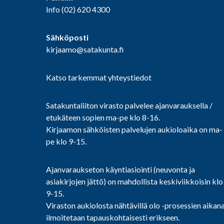
Info
(02) 620 4300
Sähköposti
kirjaamo@satakunta.fi
Katso tarkemmat yhteystiedot
Satakuntaliiton virasto palvelee ajanvarauksella /
etukäteen sopien ma-pe klo 8-16.
Kirjaamon sähköisten palvelujen aukioloaika on ma-
pe klo 9-15.
Ajanvaraukseton käyntiasiointi (neuvonta ja
asiakirjojen jättö) on mahdollista keskiviikkoisin klo
9-15.
Viraston aukiolosta nähtävillä olo -prosessien aikan
ilmoitetaan tapauskohtaisesti erikseen.