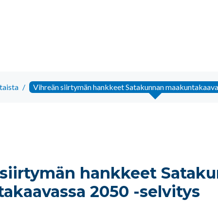
taista
/
Vihreän siirtymän hankkeet Satakunnan maakuntakaavas
 siirtymän hankkeet Satak
akaavassa 2050 -selvitys