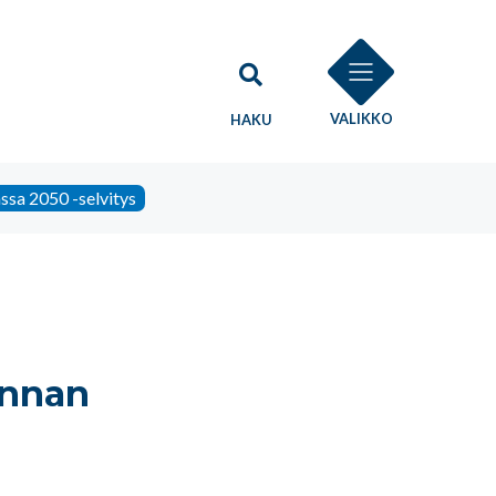
VALIKKO
HAKU
sa 2050 -selvitys
unnan