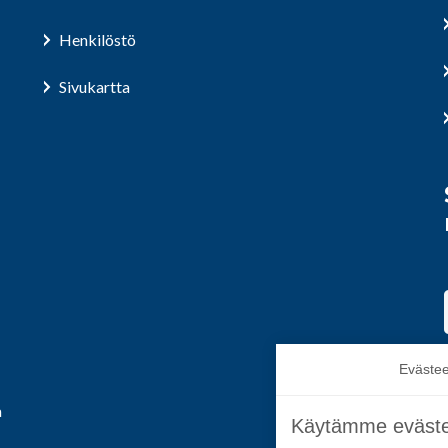
Henkilöstö
Sivukartta
Evästee
a
Käytämme eväste