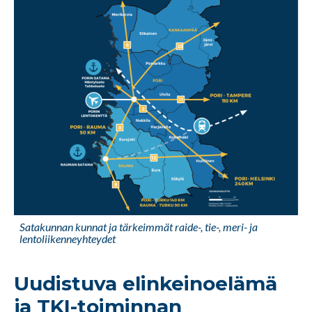
Satakunnan kunnat ja tärkeimmät raide-, tie-, meri- ja
lentoliikenneyhteydet
Uudistuva elinkeinoelämä
ja TKI-toiminnan