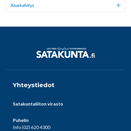
Aluekehitys
Expa
Yhteystiedot
Satakuntaliiton virasto
Puhelin
Info
(02) 620 4300