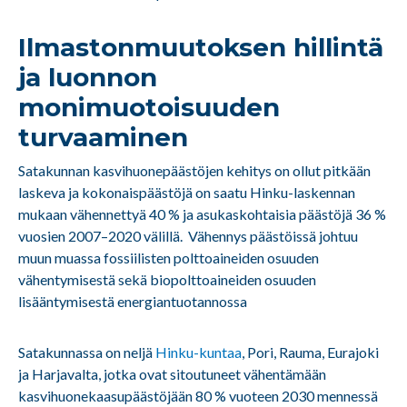
Ilmastonmuutoksen hillintä
ja luonnon
monimuotoisuuden
turvaaminen
Satakunnan kasvihuonepäästöjen kehitys on ollut pitkään
laskeva ja kokonaispäästöjä on saatu Hinku-laskennan
mukaan vähennettyä 40 % ja asukaskohtaisia päästöjä 36 %
vuosien 2007–2020 välillä. Vähennys päästöissä johtuu
muun muassa fossiilisten polttoaineiden osuuden
vähentymisestä sekä biopolttoaineiden osuuden
lisääntymisestä energiantuotannossa
Satakunnassa on neljä
Hinku-kuntaa
, Pori, Rauma, Eurajoki
ja Harjavalta, jotka ovat sitoutuneet vähentämään
kasvihuonekaasupäästöjään 80 % vuoteen 2030 mennessä