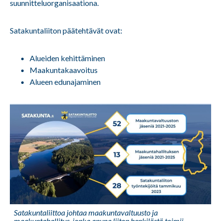
suunnitteluorganisaationa.
Satakuntaliiton päätehtävät ovat:
Alueiden kehittäminen
Maakuntakaavoitus
Alueen edunajaminen
Satakuntaliittoa johtaa maakuntavaltuusto ja
maakuntahallitus, jonka apuna liiton henkilöstö toimii