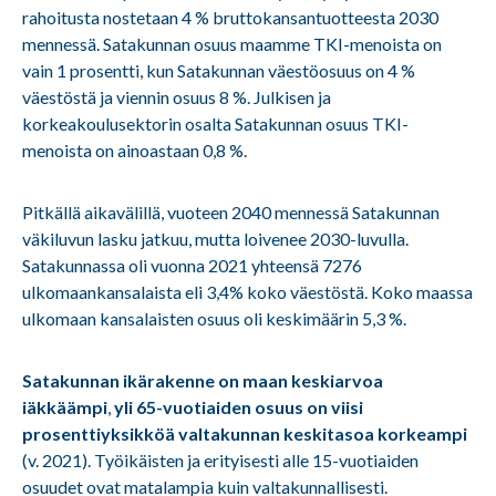
rahoitusta nostetaan 4 % bruttokansantuotteesta 2030
mennessä. Satakunnan osuus maamme TKI-menoista on
vain 1 prosentti, kun Satakunnan väestöosuus on 4 %
väestöstä ja viennin osuus 8 %. Julkisen ja
korkeakoulusektorin osalta Satakunnan osuus TKI-
menoista on ainoastaan 0,8 %.
Pitkällä aikavälillä, vuoteen 2040 mennessä Satakunnan
väkiluvun lasku jatkuu, mutta loivenee 2030-luvulla.
Satakunnassa oli vuonna 2021 yhteensä 7276
ulkomaankansalaista eli 3,4% koko väestöstä. Koko maassa
ulkomaan kansalaisten osuus oli keskimäärin 5,3 %.
Satakunnan ikärakenne on maan keskiarvoa
iäkkäämpi
,
yli 65-vuotiaiden osuus on viisi
prosenttiyksikköä valtakunnan keskitasoa korkeampi
(v. 2021). Työikäisten ja erityisesti alle 15-vuotiaiden
osuudet ovat matalampia kuin valtakunnallisesti.