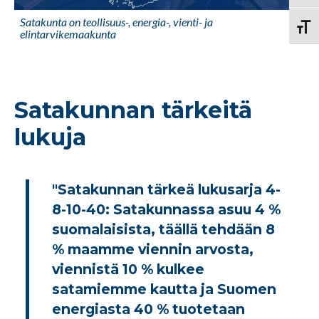
Satakunta on teollisuus-, energia-, vienti- ja
Vaihd
elintarvikemaakunta
Satakunnan tärkeitä
lukuja
"Satakunnan tärkeä lukusarja 4-
8-10-40: Satakunnassa asuu 4 %
suomalaisista, täällä tehdään 8
% maamme viennin arvosta,
viennistä 10 % kulkee
satamiemme kautta ja Suomen
energiasta 40 % tuotetaan