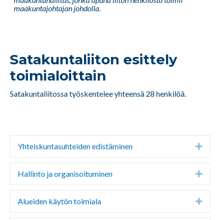
maakuntajohtajan johdolla.
Satakuntaliiton esittely
toimialoittain
Satakuntaliitossa työskentelee yhteensä 28 henkilöä.
Yhteiskuntasuhteiden edistäminen
Expa
Hallinto ja organisoituminen
Expa
Alueiden käytön toimiala
Expa