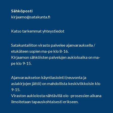
Sähköposti
kirjaamo@satakunta.fi
Katso tarkemmat yhteystiedot
Satakuntaliiton virasto palvelee ajanvarauksella /
etukäteen sopien ma-pe klo 8-16.
Kirjaamon sähköisten palvelujen aukioloaika on ma-
pe klo 9-15.
Ajanvaraukseton käyntiasiointi (neuvonta ja
asiakirjojen jättö) on mahdollista keskiviikkoisin klo
9-15.
Viraston aukiolosta nähtävillä olo -prosessien aikana
ilmoitetaan tapauskohtaisesti erikseen.