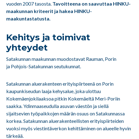
vuoden 2007 tasosta.
Tavoitteena on saavuttaa HINKU-
maakunnan kriteerit ja hakea HINKU-
maakuntastatusta.
Kehitys ja toimivat
yhteydet
Satakunnan maakunnan muodostavat Rauman, Porin
ja Pohjois-Satakunnan seutukunnat.
Satakunnan aluerakenteen erityispiirteenä on Porin
kaupunkiseudun laaja kehysalue, joka ulottuu
Kokemäenjokilaaksoa pitkin Kokemäeltä Meri-Poriin
saakka. Ydinmaaseudulla asuvan väestön ja siellä
sijaitsevien työpaikkojen määrän osuus on Satakunnassa
korkea. Satakunnan aluerakenteellisten erityispiirteiden
vuoksi myös viestintäverkon kehittäminen on alueelle hyvin
tärkeää.