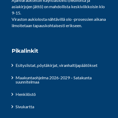
Ajanvaraukseton käyntiasiointi (neuvonta ja
asiakirjojen jättö) on mahdollista keskiviikkoisin klo
9-15.
Viraston aukiolosta nähtävillä olo -prosessien aikana
ilmoitetaan tapauskohtaisesti erikseen.
Pikalinkit
Esityslistat, pöytäkirjat, viranhaltijapäätökset
Maakuntaohjelma 2026-2029 – Satakunta
suunnitelmaa
Henkilöstö
Sivukartta