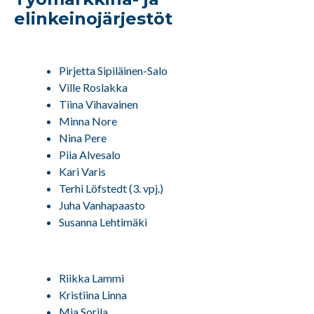
elinkeinojärjestöt
Pirjetta Sipiläinen-Salo
Ville Roslakka
Tiina Vihavainen
Minna Nore
Nina Pere
Piia Alvesalo
Kari Varis
Terhi Löfstedt (3. vpj.)
Juha Vanhapaasto
Susanna Lehtimäki
Riikka Lammi
Kristiina Linna
Mia Sorila