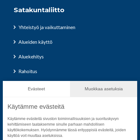
Satakuntaliitto
Yhteistyö ja vaikuttaminen
Alueiden käyttö
Aluekehitys
Rahoitus
Hallinto ja päätöksenteko
Evästeet
Muokkaa asetuksia
Käytämme evästeitä
Seuraa sosiaalisessa mediassa
Käytämme evästeitä sivuston toiminnallisuuksien ja suorituskyvyn
kehittämiseen taataksemme sinulle parhaan mahdollisen
käyttökokemuksen. Hyödynnämme tässä erityyppisiä evästeitä, joiden
Neliön mallinen ikoni, joka kuvastaa f-kirjainta.
Neliön mallinen ikoni, joka kuvastaa f-kirjainta.
Neliön mallinen ikoni, joka kuvastaa kame
Neliön mallinen ikoni, jonka sisäll
Neliön mallinen ikoni, jok
Neliön mallinen i
käyttöä voit muuttaa asetuksissa.