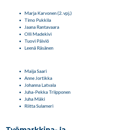
Marja Karvonen (2. vpj.)
Timo Pukkila
Jaana Rantavaara
Olli Madekivi
Tuovi Päiviö
Leenä Räsänen
Maija Saari
Anne Jortikka
Johanna Latvala
Juha-Pekka Triipponen
Juha Mäki
Riitta Sulameri
Työmarkkina- ja