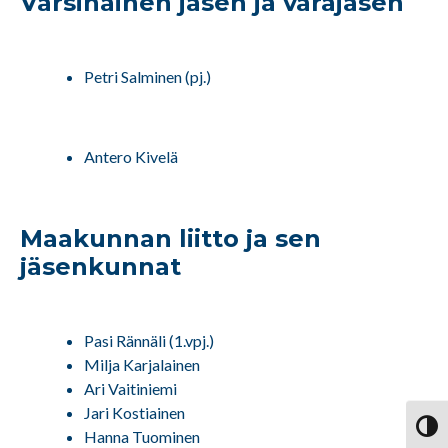
Varsinainen jäsen ja varajäsen
Petri Salminen (pj.)
Antero Kivelä
Maakunnan liitto ja sen
jäsenkunnat
Pasi Rännäli (1.vpj.)
Milja Karjalainen
Ari Vaitiniemi
Jari Kostiainen
Vaihd
Hanna Tuominen