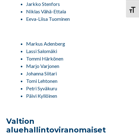
Jarkko Stenfors
Vaihd
Niklas Vähä-Ettala
Eeva-Liisa Tuominen
Markus Adenberg
Lassi Salomäki
Tommi Härkönen
Marjo Varjonen
Johanna Siitari
Tomi Lehtonen
Petri Syväkuru
Päivi Kyllöinen
Valtion
aluehallintoviranomaiset