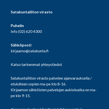
Satakuntaliiton virasto
Puhelin
Info
(02) 620 4300
Sähköposti
kirjaamo@satakunta.fi
Katso tarkemmat yhteystiedot
Satakuntaliiton virasto palvelee ajanvarauksella /
etukäteen sopien ma-pe klo 8-16.
Kirjaamon sähköisten palvelujen aukioloaika on ma-
pe klo 9-15.