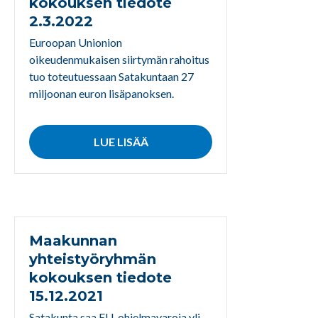
kokouksen tiedote
2.3.2022
Euroopan Unionion
oikeudenmukaisen siirtymän rahoitus
tuo toteutuessaan Satakuntaan 27
miljoonan euron lisäpanoksen.
LUE LISÄÄ
Maakunnan
yhteistyöryhmän
kokouksen tiedote
15.12.2021
Satakunta saa EU-ohjelmavaroja yli