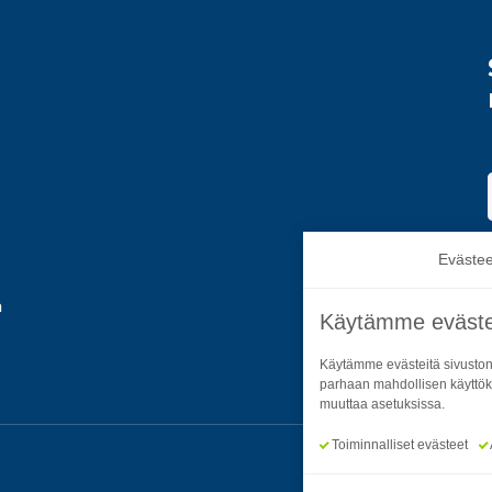
Evästee
a
Käytämme eväste
Käytämme evästeitä sivuston
parhaan mahdollisen käyttök
muuttaa asetuksissa.
Toiminnalliset evästeet