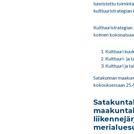
tunnistettu toimint
kulttuuristrategian 
Kulttuuristrategian
kolmen kokonaisuud
Kulttuuri kuul
Kulttuuri- ja 
Kulttuuri ja t
Satakunnan maakunt
kokouksessaan 25.4
Satakuntal
maakuntak
liikennejä
merialues