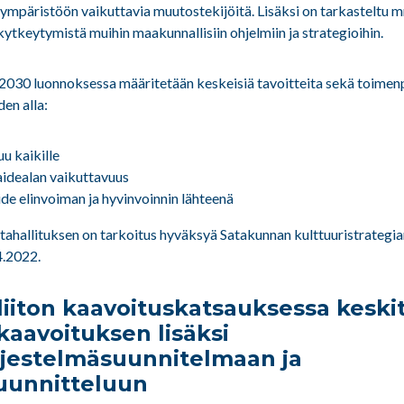
aympäristöön vaikuttavia muutostekijöitä. Lisäksi on tarkasteltu 
kytkeytymistä muihin maakunnallisiin ohjelmiin ja strategioihin.
 2030 luonnoksessa määritetään keskeisiä tavoitteita sekä toime
en alla:
uu kaikille
taidealan vaikuttavuus
aide elinvoiman ja hyvinvoinnin lähteenä
ahallituksen on tarkoitus hyväksyä Satakunnan kulttuuristrategi
.2022.
iiton kaavoituskatsauksessa keskit
aavoituksen lisäksi
rjestelmäsuunnitelmaan ja
uunnitteluun