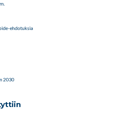
mm.
npide-ehdotuksia
an 2030
yttiin