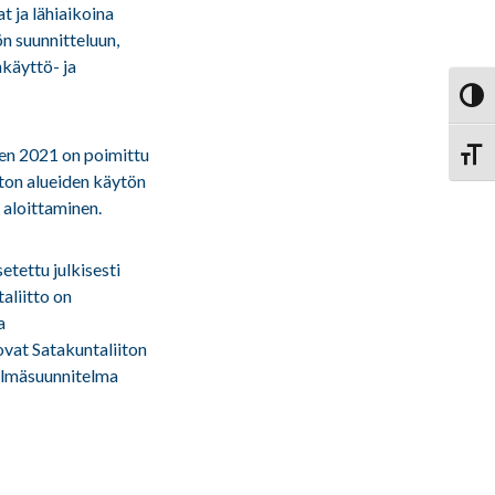
t ja lähiaikoina
n suunnitteluun,
käyttö- ja
Vaihd
en 2021 on poimittu
Vaihd
ton alueiden käytön
 aloittaminen.
tettu julkisesti
taliitto on
a
ovat Satakuntaliiton
elmäsuunnitelma