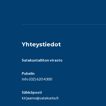
Yhteystiedot
Satakuntaliiton virasto
Puhelin
Info
(02) 620 4300
Sähköposti
kirjaamo@satakunta.fi