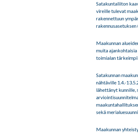
Satakuntaliiton kaav
vireille tulevat ma
rakennettuun ympär
rakennusasetuksen 
Maakunnan alueiden 
muita ajankohtaisia
toimialan tärkeimpi
Satakunnan maakunta
nähtäville 1.4.-13.5
lähettänyt kunnille,
arviointisuunnitelma
maakuntahallitukse
sekä merialuesuunnit
Maakunnan yhteisty