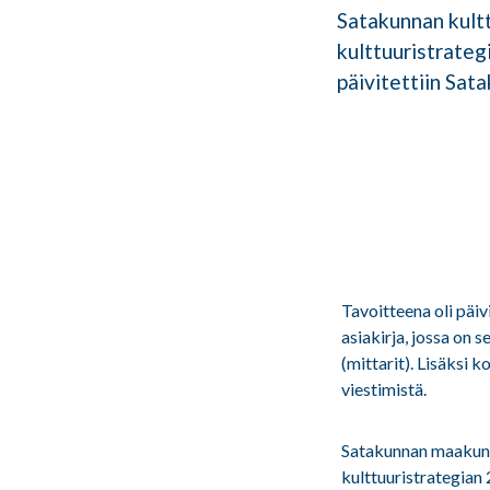
Satakunnan kultt
kulttuuristrateg
päivitettiin Sat
Tavoitteena oli päi
asiakirja, jossa on 
(mittarit). Lisäksi 
viestimistä.
Satakunnan maakunn
kulttuuristrategian 