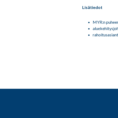
Lisätiedot
MYR:n puheenj
aluekehitysjo
rahoitusasian