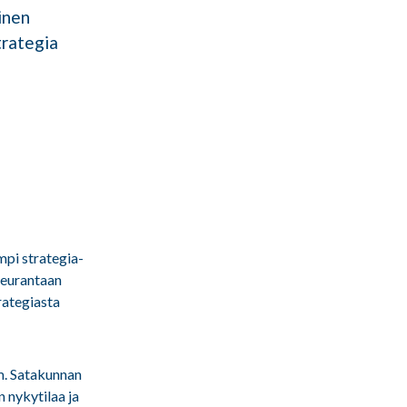
inen
trategia
mpi strategia-
 seurantaan
trategiasta
m. Satakunnan
 nykytilaa ja