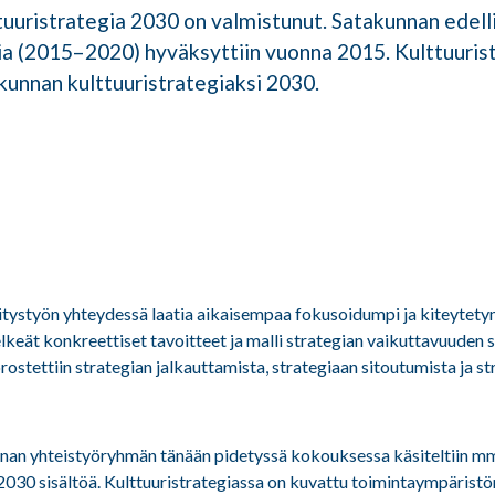
uuristrategia 2030 on valmistunut. Satakunnan edell
ia (2015–2020) hyväksyttiin vuonna 2015. Kulttuuris
akunnan kulttuuristrategiaksi 2030.
vitystyön yhteydessä laatia aikaisempaa fokusoidumpi ja kiteytety
selkeät konkreettiset tavoitteet ja malli strategian vaikuttavuuden
korostettiin strategian jalkauttamista, strategiaan sitoutumista ja s
an yhteistyöryhmän tänään pidetyssä kokouksessa käsiteltiin m
2030 sisältöä. Kulttuuristrategiassa on kuvattu toimintaympäristön