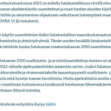
oituskatsauksessa 2021 on esitelty Satakuntaliitossa vireillä oleva
akunnan alueidenkäytön suunnitelmat ja muut kuntien alueiden käytö
istöön ja rakentamisen ohjaukseen vaikuttavat toimenpiteet maan
(MRA 15 §) mukaisesti.
käytön suunnitelmien lisäksi Satakuntaliiton kaavoituskatsaukse
 hankkeita ja yhteistyöryhmiä. Tämän vuoden keväällä Satakuntalii
in tehtäviin kuuluu Satakunnan maakuntakaavan 2050 suunnittelun
kaavan 2050 osallistumis- ja arviointisuunnitelman luonnos on ase
.2022 väliselle ajalle palautteiden antamista varten. Lisäksi Satakun
 sidosryhmille ja viranomaistahoille lausuntopyynnöt osallistumis- j
sta sekä kyselyn kaavan tavoitteista. Muita ajankohtaisia asioita 
n maaliskuun kokouksessa hyväksymä Satakunnan liikennejärjest
teluun liittyvä toiminta.
öryhmän esityslista löytyy
täältä