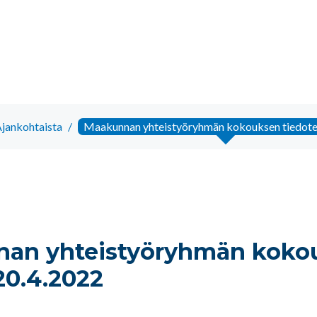
jankohtaista
/
Maakunnan yhteistyöryhmän kokouksen tiedote
an yhteistyöryhmän koko
20.4.2022