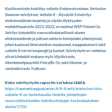
Kasitieverkosto keskittyy valtatie 8 edunvalvontaan. Verkoston
tilaaman selvityksen, Valtatie 8 – Älyväylä: Esiselvitys
elinkeinoelämän tarpeista ja väylän älykkyyden
mahdollisuuksista 2021/2022, on laatinut WSP Finland Oy.
Selvitys toteutettiin vuorovaikutuksellisesti alueen
elinkeinoelämän ja julkisen sektorin toimijoiden yhteistyössä,
johon kuuluvat länsirannikon maakunnat, kauppakamarit sekä
valtatie 8 varren kaupungit ja kunnat. Selvitystyön eri vaiheissa
olivat kiinteästi mukana myös Väylävirasto,
liikenteenohjausyhtiö Fintraffic Oy sekä liikenne- ja
viestintävirasto Traficom.
Koko selvitystyön raportin voi lukea täältä:
https://raumankauppakamari.fi/fi-fi/article/etusivu/visio-
valtatie-8-on-luotettavalla-tiedolla-johdettujen-
resurssitehokkaiden-toimitusketjujen-korkealaatuinen-
alusta/1726/