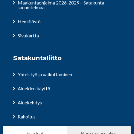
Maakuntaohjelma 2026-2029 – Satakunta
suunnitelmaa
Henkilöstö
Sivukartta
Satakuntaliitto
Yhteistyö ja vaikuttaminen
Alueiden käyttö
Aluekehitys
Rahoitus
Hallinto ja päätöksenteko
Evästeet
Muokkaa asetuksia