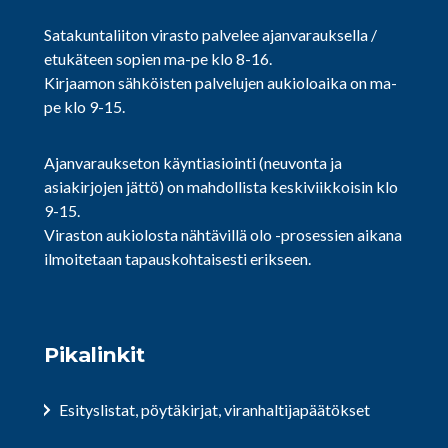
Satakuntaliiton virasto palvelee ajanvarauksella /
etukäteen sopien ma-pe klo 8-16.
Kirjaamon sähköisten palvelujen aukioloaika on ma-
pe klo 9-15.
Ajanvaraukseton käyntiasiointi (neuvonta ja
asiakirjojen jättö) on mahdollista keskiviikkoisin klo
9-15.
Viraston aukiolosta nähtävillä olo -prosessien aikana
ilmoitetaan tapauskohtaisesti erikseen.
Pikalinkit
Esityslistat, pöytäkirjat, viranhaltijapäätökset