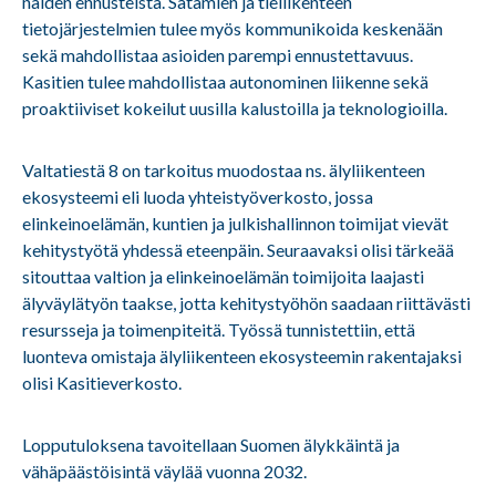
näiden ennusteista. Satamien ja tieliikenteen
tietojärjestelmien tulee myös kommunikoida keskenään
sekä mahdollistaa asioiden parempi ennustettavuus.
Kasitien tulee mahdollistaa autonominen liikenne sekä
proaktiiviset kokeilut uusilla kalustoilla ja teknologioilla.
Valtatiestä 8 on tarkoitus muodostaa ns. älyliikenteen
ekosysteemi eli luoda yhteistyöverkosto, jossa
elinkeinoelämän, kuntien ja julkishallinnon toimijat vievät
kehitystyötä yhdessä eteenpäin. Seuraavaksi olisi tärkeää
sitouttaa valtion ja elinkeinoelämän toimijoita laajasti
älyväylätyön taakse, jotta kehitystyöhön saadaan riittävästi
resursseja ja toimenpiteitä. Työssä tunnistettiin, että
luonteva omistaja älyliikenteen ekosysteemin rakentajaksi
olisi Kasitieverkosto.
Lopputuloksena tavoitellaan Suomen älykkäintä ja
vähäpäästöisintä väylää vuonna 2032.