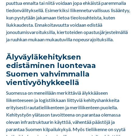
puuttua ennalta tai niitä voidaan jopa ehkäistä paremmalla
tiedonvälityksellä. Esimerkiksi liikenneturvallisuus lisääntyy,
kun pystytään jakamaan tietoa tieolosuhteista, kuten
liukkaudesta. Ennakoitavuutta voidaan edistää
jonoutumisvaroituksilla, kiertoteiden opastusjärjestelmällä
ja ruuhkan mukaan mukautuvilla nopeusrajoituksilla.
Älyväyläkehityksen
edistäminen luontevaa
Suomen vahvimmalla
vientivyöhykkeellä
Suomessa on meneillään merkittäviä älykkääseen
liikenteeseen ja logistiikkaan liittyviä kehityshankkeita
erityisesti rautatieliikenteen ja meriliikenteen puolella.
Kehitystyön ylätason tavoitteena on parantaa olemassa
olevan infrastruktuurin käyttöä, vähentää päästöjä ja
parantaa Suomen kilpailukykyä. Myös tieliikenne on syytä