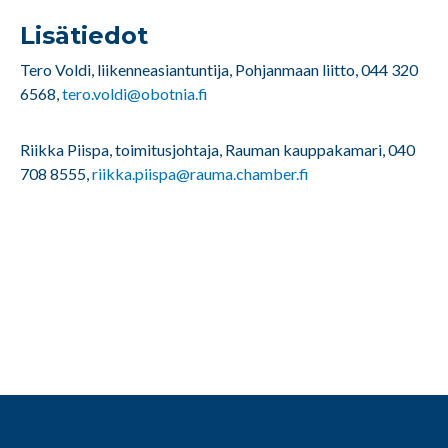
Lisätiedot
Tero Voldi, liikenneasiantuntija, Pohjanmaan liitto, 044 320
6568,
tero.voldi@obotnia.fi
Riikka Piispa, toimitusjohtaja, Rauman kauppakamari, 040
708 8555,
riikka.piispa@rauma.chamber.fi