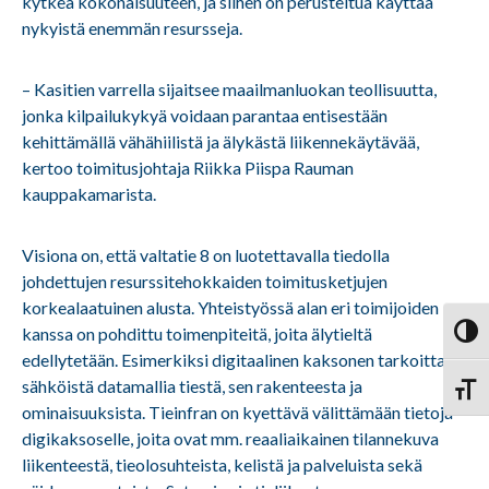
kytkeä kokonaisuuteen, ja siihen on perusteltua käyttää
nykyistä enemmän resursseja.
– Kasitien varrella sijaitsee maailmanluokan teollisuutta,
jonka kilpailukykyä voidaan parantaa entisestään
kehittämällä vähähiilistä ja älykästä liikennekäytävää,
kertoo toimitusjohtaja Riikka Piispa Rauman
kauppakamarista.
Visiona on, että valtatie 8 on luotettavalla tiedolla
johdettujen resurssitehokkaiden toimitusketjujen
korkealaatuinen alusta. Yhteistyössä alan eri toimijoiden
kanssa on pohdittu toimenpiteitä, joita älytieltä
Vaihd
edellytetään. Esimerkiksi digitaalinen kaksonen tarkoittaa
sähköistä datamallia tiestä, sen rakenteesta ja
Vaihd
ominaisuuksista. Tieinfran on kyettävä välittämään tietoja
digikaksoselle, joita ovat mm. reaaliaikainen tilannekuva
liikenteestä, tieolosuhteista, kelistä ja palveluista sekä