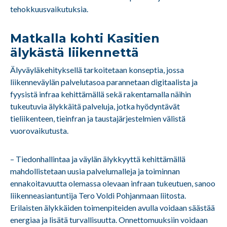
tehokkuusvaikutuksia.
Matkalla kohti Kasitien
älykästä liikennettä
Älyväyläkehityksellä tarkoitetaan konseptia, jossa
liikenneväylän palvelutasoa parannetaan digitaalista ja
fyysistä infraa kehittämällä sekä rakentamalla näihin
tukeutuvia älykkäitä palveluja, jotka hyödyntävät
tieliikenteen, tieinfran ja taustajärjestelmien välistä
vuorovaikutusta.
– Tiedonhallintaa ja väylän älykkyyttä kehittämällä
mahdollistetaan uusia palvelumalleja ja toiminnan
ennakoitavuutta olemassa olevaan infraan tukeutuen, sanoo
liikenneasiantuntija Tero Voldi Pohjanmaan liitosta.
Erilaisten älykkäiden toimenpiteiden avulla voidaan säästää
energiaa ja lisätä turvallisuutta. Onnettomuuksiin voidaan