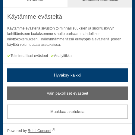
Käytämme evästeitä
Seuraa sosiaalisessa mediassa
Käytämme evästeitä sivuston toiminnallisuuksien ja suorituskyvyn
kehittämiseen taataksemme sinulle parhaan mahdollisen
käyttökokemuksen. Hyödynnämme tässä erityyppisiä evästeitä, joiden
Neliön mallinen ikoni, joka kuvastaa f-kirjainta.
Neliön mallinen ikoni, joka kuvastaa f-kirjainta.
Neliön mallinen ikoni, joka kuvastaa kame
Neliön mallinen ikoni, jonka sisäll
Neliön mallinen ikoni, jok
Neliön mallinen i
käyttöä voit muuttaa asetuksissa.
Toiminnalliset evästeet
Analytiikka
Hyväksy kaikki
Tietosuoja- ja rekisteriselosteet
|
Saavutettavuusseloste
Vain pakolliset evästeet
Muokkaa evästeasetuksia
Muokkaa asetuksia
© 2026 Satakuntaliitto. All Rights Reserved.
Powered by
Rehti Consent