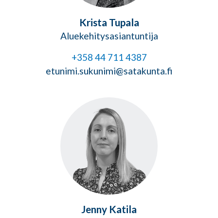
Krista Tupala
Aluekehitysasiantuntija
+358 44 711 4387
etunimi.sukunimi@satakunta.fi
Jenny Katila