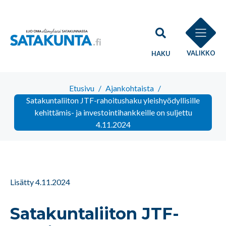
VALIKKO
HAKU
Etusivu
/
Ajankohtaista
/
Satakuntaliiton JTF-rahoitushaku yleishyödyllisille
kehittämis- ja investointihankkeille on suljettu
4.11.2024
Lisätty 4.11.2024
Satakuntaliiton JTF-