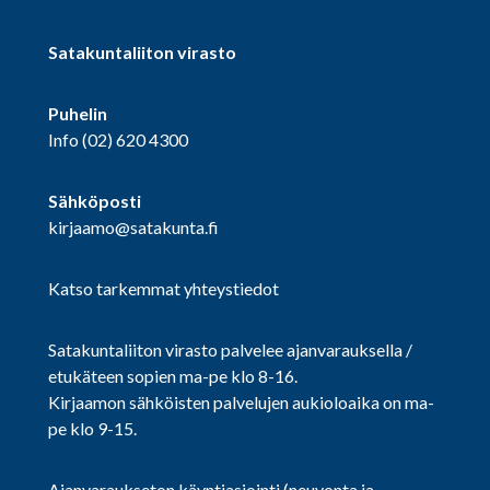
Satakuntaliiton virasto
Puhelin
Info
(02) 620 4300
Sähköposti
kirjaamo@satakunta.fi
Katso tarkemmat yhteystiedot
Satakuntaliiton virasto palvelee ajanvarauksella /
etukäteen sopien ma-pe klo 8-16.
Kirjaamon sähköisten palvelujen aukioloaika on ma-
pe klo 9-15.
Ajanvaraukseton käyntiasiointi (neuvonta ja