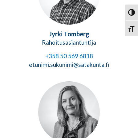
Vaihd
Vaihd
Jyrki Tomberg
Rahoitusasiantuntija
+358 50 569 6818
etunimi.sukunimi@satakunta.fi