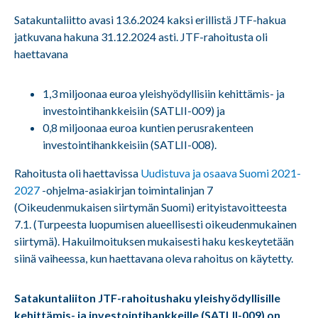
Satakuntaliitto avasi 13.6.2024 kaksi erillistä JTF-hakua
jatkuvana hakuna 31.12.2024 asti. JTF-rahoitusta oli
haettavana
1,3 miljoonaa euroa yleishyödyllisiin kehittämis- ja
investointihankkeisiin (SATLII-009) ja
0,8 miljoonaa euroa kuntien perusrakenteen
investointihankkeisiin (SATLII-008).
Rahoitusta oli haettavissa
Uudistuva ja osaava Suomi 2021-
2027
-ohjelma-asiakirjan toimintalinjan 7
(Oikeudenmukaisen siirtymän Suomi) erityistavoitteesta
7.1. (Turpeesta luopumisen alueellisesti oikeudenmukainen
siirtymä).
Hakuilmoituksen mukaisesti haku keskeytetään
siinä vaiheessa, kun haettavana oleva rahoitus on käytetty.
Satakuntaliiton JTF-rahoitushaku yleishyödyllisille
kehittämis- ja investointihankkeille (SATLII-009) on