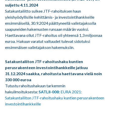
suljettu 4.11.2024
Satakuntaliitto sulkee JTF-rahoituksen haun
yleishyödyllisille kehittämis- ja investointihankkeille
ensimmäisellä, 30.9.2024 päättyneellä valintajaksolla
saapuneiden hakemusten runsaan määrän vuoksi.
Haettavana ollut JTF-rahoitus oli yhteensä 1,3 miljoonaa
euroa. Hakuun varatut valtuudet tulevat sidotuksi
ensimmäisen valintajakson hakemuksiin.
Satakuntaliiton JTF-rahoitushaku kuntien
perusrakenteen investointihankkeille jatkuu
31.12.2024 saakka, rahoitusta haettavana vielä noin
330 000 euroa
Tutustu rahoitushakuun tarkemmin
hakuilmoituksesta
:
SATLII-008:
EURA 2021:
Satakuntaliiton JTF-rahoitushaku kuntien perusrakenteen
investointihankkeille