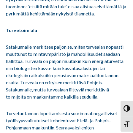
tuomioon: ”ei siitä mitään tule” ei saa alistua selvittämättä ja
pyrkimättä kehittämään nykyistä tilannetta.
Turvetoimiala
Satakunnalle merkitsee paljon se, miten turvealan nopeasti
muuttunut toimintaympäristö ja mahdollisuudet saadaan
hallittua. Turveala on paljon muutakin kuin energiaturvetta
niin biologisten kasvu- kuin kasvatusalustojen tai
ekologisiin ratkaisuihin perustuvan materiaalituotannon
osalta. Turveala on erityisen merkittävä Pohjois-
Satakunnalle, mutta turvealaan liittyviä merkittäviä
toimijoita on maakuntamme kaikilla seuduilla.
Vaihd
Turvetuotannon lopettamisesta suurimmat negatiiviset
työllisyysvaikutukset kohdentuvat Etelä- ja Pohjois-
Vaihd
Pohjanmaan maakuntiin. Seuraavaksi eniten