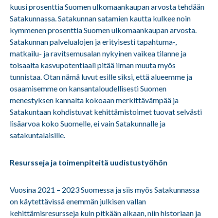
kuusi prosenttia Suomen ulkomaankaupan arvosta tehdään
Satakunnassa. Satakunnan satamien kautta kulkee noin
kymmenen prosenttia Suomen ulkomaankaupan arvosta.
Satakunnan palvelualojen ja erityisesti tapahtuma-,
matkailu- ja ravitsemusalan nykyinen vaikea tilanne ja
toisaalta kasvupotentiaali pitää ilman muuta myös
tunnistaa. Otan nämä luvut esille siksi, että alueemme ja
osaamisemme on kansantaloudellisesti Suomen
menestyksen kannalta kokoaan merkittävämpää ja
Satakuntaan kohdistuvat kehittämistoimet tuovat selvästi
lisäarvoa koko Suomelle, ei vain Satakunnalle ja
satakuntalaisille.
Resursseja ja toimenpiteitä uudistustyöhön
Vuosina 2021 – 2023 Suomessa ja siis myös Satakunnassa
on käytettävissä enemmän julkisen vallan
kehittämisresursseja kuin pitkään aikaan, niin historiaan ja