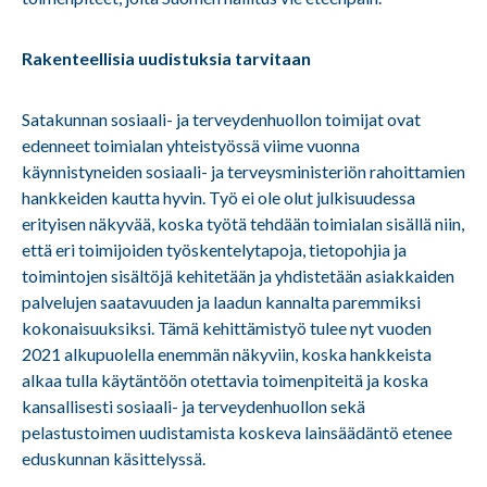
Rakenteellisia uudistuksia tarvitaan
Satakunnan sosiaali- ja terveydenhuollon toimijat ovat
edenneet toimialan yhteistyössä viime vuonna
käynnistyneiden sosiaali- ja terveysministeriön rahoittamien
hankkeiden kautta hyvin. Työ ei ole olut julkisuudessa
erityisen näkyvää, koska työtä tehdään toimialan sisällä niin,
että eri toimijoiden työskentelytapoja, tietopohjia ja
toimintojen sisältöjä kehitetään ja yhdistetään asiakkaiden
palvelujen saatavuuden ja laadun kannalta paremmiksi
kokonaisuuksiksi. Tämä kehittämistyö tulee nyt vuoden
2021 alkupuolella enemmän näkyviin, koska hankkeista
alkaa tulla käytäntöön otettavia toimenpiteitä ja koska
kansallisesti sosiaali- ja terveydenhuollon sekä
pelastustoimen uudistamista koskeva lainsäädäntö etenee
eduskunnan käsittelyssä.