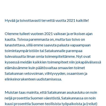
Hyvää ja toivottavasti tervettä vuotta 2021 kaikille!
Olemme tulleet vuoteen 2021 vaikean ja erikoisen ajan
kautta. Toivoa paremmasta on, mutta tuo toivo on
lunastettava, sillä emme saavuta paluuta vapaampaan
toimintaympäristöön tai Satakunnalle parempaa
tulevaisuutta ilman omia toimenpiteitämme. Nyt ovat
kyseessä meidän kaikkien toimenpiteet niin jokapäiväisessä
elämässämme kuin päätösvaltaa omaavien toimet
Satakunnan vetovoiman, viihtyvyyden, osaamisen ja
elinkeinorakenteen uudistamisessa.
Muistan taas mainita, että Satakunnan asukasluku on noin
neljä prosenttia Suomen väestöstä, Satakunnassa on noin
kuusi prosenttia Suomen teollisista työpaikoista ja (reilut)