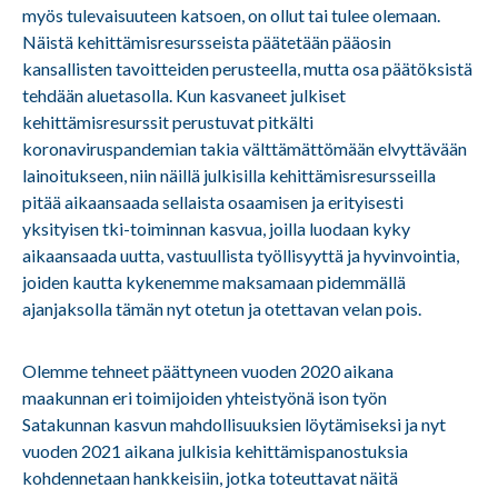
myös tulevaisuuteen katsoen, on ollut tai tulee olemaan.
Näistä kehittämisresursseista päätetään pääosin
kansallisten tavoitteiden perusteella, mutta osa päätöksistä
tehdään aluetasolla. Kun kasvaneet julkiset
kehittämisresurssit perustuvat pitkälti
koronaviruspandemian takia välttämättömään elvyttävään
lainoitukseen, niin näillä julkisilla kehittämisresursseilla
pitää aikaansaada sellaista osaamisen ja erityisesti
yksityisen tki-toiminnan kasvua, joilla luodaan kyky
aikaansaada uutta, vastuullista työllisyyttä ja hyvinvointia,
joiden kautta kykenemme maksamaan pidemmällä
ajanjaksolla tämän nyt otetun ja otettavan velan pois.
Olemme tehneet päättyneen vuoden 2020 aikana
maakunnan eri toimijoiden yhteistyönä ison työn
Satakunnan kasvun mahdollisuuksien löytämiseksi ja nyt
vuoden 2021 aikana julkisia kehittämispanostuksia
kohdennetaan hankkeisiin, jotka toteuttavat näitä