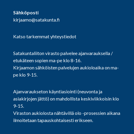
Sähköposti
kirjaamo@satakunta.fi
Katso tarkemmat yhteystiedot
Satakuntaliiton virasto palvelee ajanvarauksella /
etukäteen sopien ma-pe klo 8-16.
Kirjaamon sähköisten palvelujen aukioloaika on ma-
pe klo 9-15.
Ajanvaraukseton käyntiasiointi (neuvonta ja
asiakirjojen jättö) on mahdollista keskiviikkoisin klo
9-15.
Viraston aukiolosta nähtävillä olo -prosessien aikana
ilmoitetaan tapauskohtaisesti erikseen.