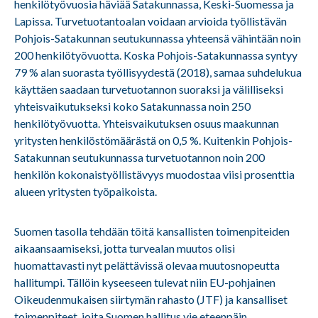
henkilötyövuosia häviää Satakunnassa, Keski-Suomessa ja
Lapissa. Turvetuotantoalan voidaan arvioida työllistävän
Pohjois-Satakunnan seutukunnassa yhteensä vähintään noin
200 henkilötyövuotta. Koska Pohjois-Satakunnassa syntyy
79 % alan suorasta työllisyydestä (2018), samaa suhdelukua
käyttäen saadaan turvetuotannon suoraksi ja välilliseksi
yhteisvaikutukseksi koko Satakunnassa noin 250
henkilötyövuotta. Yhteisvaikutuksen osuus maakunnan
yritysten henkilöstömäärästä on 0,5 %. Kuitenkin Pohjois-
Satakunnan seutukunnassa turvetuotannon noin 200
henkilön kokonaistyöllistävyys muodostaa viisi prosenttia
alueen yritysten työpaikoista.
Suomen tasolla tehdään töitä kansallisten toimenpiteiden
aikaansaamiseksi, jotta turvealan muutos olisi
huomattavasti nyt pelättävissä olevaa muutosnopeutta
hallitumpi. Tällöin kyseeseen tulevat niin EU-pohjainen
Oikeudenmukaisen siirtymän rahasto (JTF) ja kansalliset
toimenpiteet, joita Suomen hallitus vie eteenpäin.