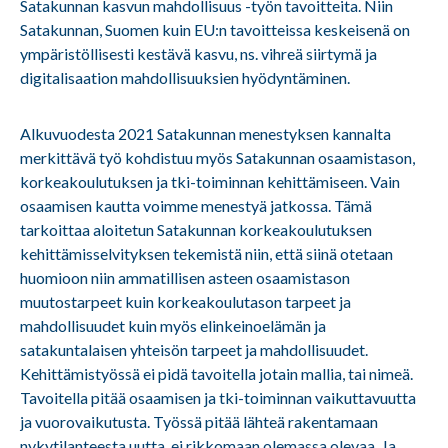
Satakunnan kasvun mahdollisuus -työn tavoitteita. Niin
Satakunnan, Suomen kuin EU:n tavoitteissa keskeisenä on
ympäristöllisesti kestävä kasvu, ns. vihreä siirtymä ja
digitalisaation mahdollisuuksien hyödyntäminen.
Alkuvuodesta 2021 Satakunnan menestyksen kannalta
merkittävä työ kohdistuu myös Satakunnan osaamistason,
korkeakoulutuksen ja tki-toiminnan kehittämiseen. Vain
osaamisen kautta voimme menestyä jatkossa. Tämä
tarkoittaa aloitetun Satakunnan korkeakoulutuksen
kehittämisselvityksen tekemistä niin, että siinä otetaan
huomioon niin ammatillisen asteen osaamistason
muutostarpeet kuin korkeakoulutason tarpeet ja
mahdollisuudet kuin myös elinkeinoelämän ja
satakuntalaisen yhteisön tarpeet ja mahdollisuudet.
Kehittämistyössä ei pidä tavoitella jotain mallia, tai nimeä.
Tavoitella pitää osaamisen ja tki-toiminnan vaikuttavuutta
ja vuorovaikutusta. Työssä pitää lähteä rakentamaan
nykytilanteesta uutta, ei rikkomaan olemassa olevaa. Ja