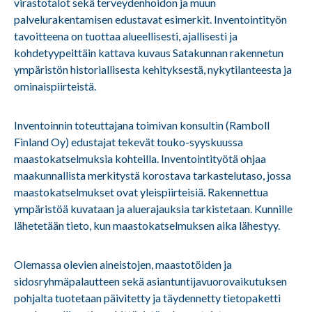
virastotalot sekä terveydenhoidon ja muun
palvelurakentamisen edustavat esimerkit. Inventointityön
tavoitteena on tuottaa alueellisesti, ajallisesti ja
kohdetyypeittäin kattava kuvaus Satakunnan rakennetun
ympäristön historiallisesta kehityksestä, nykytilanteesta ja
ominaispiirteistä.
Inventoinnin toteuttajana toimivan konsultin (Ramboll
Finland Oy) edustajat tekevät touko-syyskuussa
maastokatselmuksia kohteilla. Inventointityötä ohjaa
maakunnallista merkitystä korostava tarkastelutaso, jossa
maastokatselmukset ovat yleispiirteisiä. Rakennettua
ympäristöä kuvataan ja aluerajauksia tarkistetaan. Kunnille
lähetetään tieto, kun maastokatselmuksen aika lähestyy.
Olemassa olevien aineistojen, maastotöiden ja
sidosryhmäpalautteen sekä asiantuntijavuorovaikutuksen
pohjalta tuotetaan päivitetty ja täydennetty tietopaketti