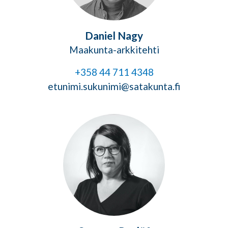
Daniel Nagy
Maakunta-arkkitehti
+358 44 711 4348
etunimi.sukunimi@satakunta.fi