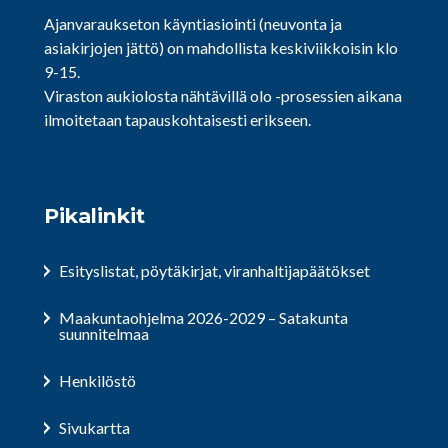
Ajanvaraukseton käyntiasiointi (neuvonta ja
asiakirjojen jättö) on mahdollista keskiviikkoisin klo
9-15.
Viraston aukiolosta nähtävillä olo -prosessien aikana
ilmoitetaan tapauskohtaisesti erikseen.
Pikalinkit
Esityslistat, pöytäkirjat, viranhaltijapäätökset
Maakuntaohjelma 2026-2029 – Satakunta
suunnitelmaa
Henkilöstö
Sivukartta