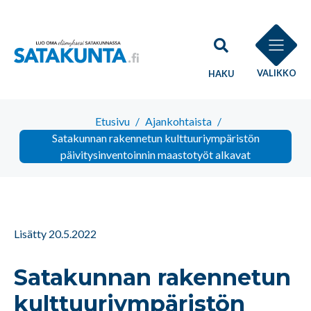
VALIKKO
HAKU
Etusivu
/
Ajankohtaista
/
Satakunnan rakennetun kulttuuriympäristön
päivitysinventoinnin maastotyöt alkavat
Lisätty 20.5.2022
Satakunnan rakennetun
kulttuuriympäristön