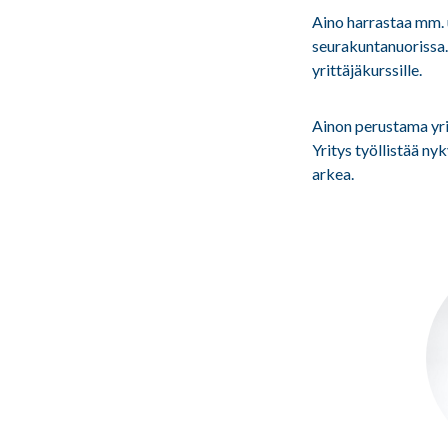
Aino harrastaa mm. u
seurakuntanuorissa.
yrittäjäkurssille.
Ainon perustama yrit
Yritys työllistää ny
arkea.