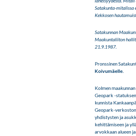
läheisyydestä. Mitali
Satakunta-mitalissa 
Kekkosen hautamuist
Satakunnan Maakuntal
Maakuntaliiton halli
21.9.1987.
Pronssinen Satakun
Koivumäelle
.
Kolmen maakunnan a
Geopark -statuksen 
kunnista Kankaanpää
Geopark-verkoston 
yhdistysten ja asuk
kehittämiseen ja yl
arvokkaan alueen ja