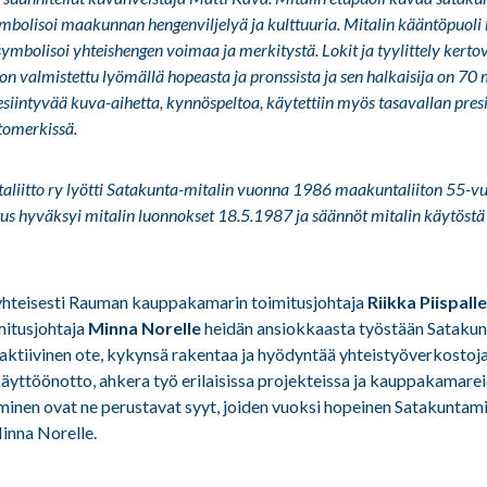
ymbolisoi maakunnan hengenviljelyä ja kulttuuria. Mitalin kääntöpuol
a symbolisoi yhteishengen voimaa ja merkitystä. Lokit ja tyylittely kert
 on valmistettu lyömällä hopeasta ja pronssista ja sen halkaisija on 70
esiintyvää kuva-aihetta, kynnöspeltoa, käytettiin myös tasavallan pres
omerkissä.
iitto ry lyötti Satakunta-mitalin vuonna 1986 maakuntaliiton 55-vu
tus hyväksyi mitalin luonnokset 18.5.1987 ja säännöt mitalin käytöstä
 yhteisesti Rauman kauppakamarin toimitusjohtaja
Riikka Piispalle
itusjohtaja
Minna Norelle
heidän ansiokkaasta työstään Satakun
aktiivinen ote, kykynsä rakentaa ja hyödyntää yhteistyöverkostoja
käyttöönotto, ahkera työ erilaisissa projekteissa ja kauppakamare
minen ovat ne perustavat syyt, joiden vuoksi hopeinen Satakuntam
Minna Norelle.