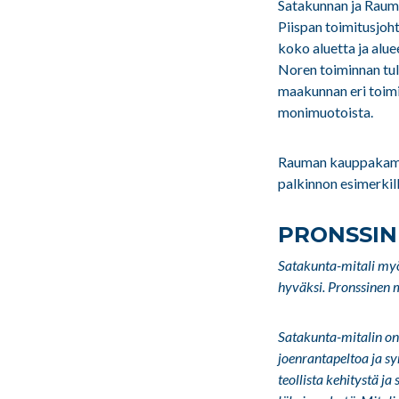
Satakunnan ja Rauma
Piispan toimitusjoh
koko aluetta ja alue
Noren toiminnan tul
maakunnan eri toimij
monimuotoista.
Rauman kauppakamar
palkinnon esimerkill
PRONSSIN
Satakunta-mitali my
hyväksi. Pronssinen 
Satakunta-mitalin on
joenrantapeltoa ja s
teollista kehitystä j