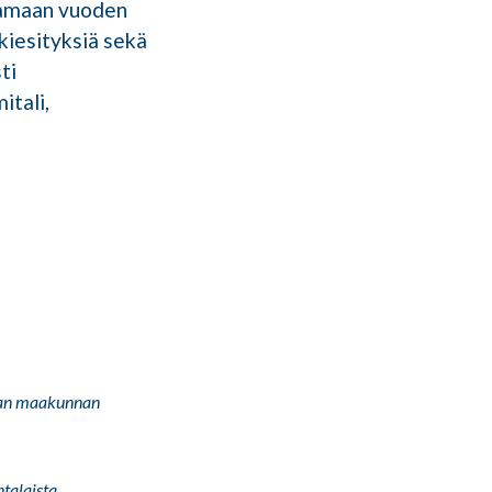
ttamaan vuoden
kkiesityksiä sekä
ti
itali,
nnan maakunnan
ntalaista