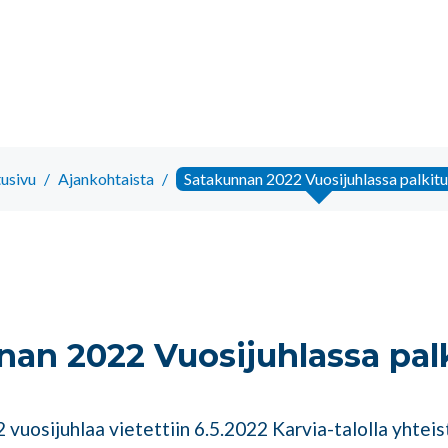
tusivu
/
Ajankohtaista
/
Satakunnan 2022 Vuosijuhlassa palkitu
an 2022 Vuosijuhlassa pal
vuosijuhlaa vietettiin 6.5.2022 Karvia-talolla yhtei