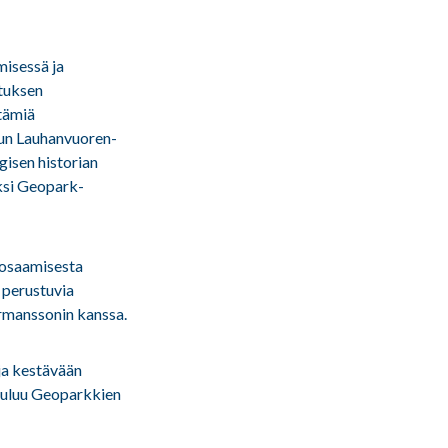
isessä ja
ituksen
ttämiä
tun Lauhanvuoren-
isen historian
aksi Geopark-
 osaamisesta
 perustuvia
rmanssonin kanssa.
ja kestävään
uuluu Geoparkkien