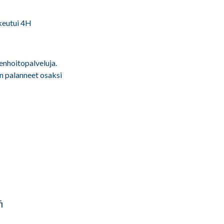
keutui 4H
tenhoitopalveluja.
on palanneet osaksi
i