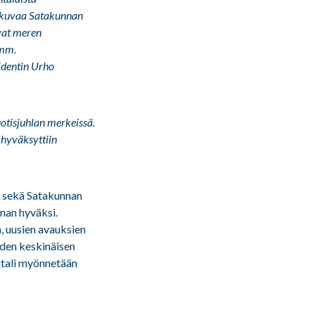
i kuvaa Satakunnan
ovat meren
 mm.
identin Urho
otisjuhlan merkeissä.
 hyväksyttiin
sekä Satakunnan
nan hyväksi.
, uusien avauksien
iden keskinäisen
itali myönnetään