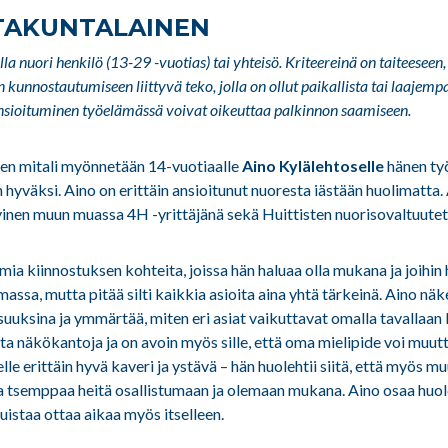
TAKUNTALAINEN
la nuori henkilö (13-29 -vuotias) tai yhteisö. Kriteereinä on taiteeseen, 
 kunnostautumiseen liittyvä teko, jolla on ollut paikallista tai laajem
nsioituminen työelämässä voivat oikeuttaa palkinnon saamiseen.
en mitali myönnetään 14-vuotiaalle
Aino Kylälehtoselle
hänen ty
n hyväksi. Aino on erittäin ansioitunut nuoresta iästään huolimatta. 
vinen muun muassa 4H -yrittäjänä sekä Huittisten nuorisovaltuutet
omia kiinnostuksen kohteita, joissa hän haluaa olla mukana ja joihin 
massa, mutta pitää silti kaikkia asioita aina yhtä tärkeinä. Aino näk
uuksina ja ymmärtää, miten eri asiat vaikuttavat omalla tavallaan
 näkökantoja ja on avoin myös sille, että oma mielipide voi muuttu
lle erittäin hyvä kaveri ja ystävä – hän huolehtii siitä, että myös m
ja tsemppaa heitä osallistumaan ja olemaan mukana. Aino osaa hu
istaa ottaa aikaa myös itselleen.