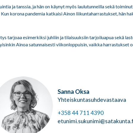
intia ja tanssia, ja hän on käynyt myös laulutunneilla sekä toiminut
 Kun korona pandemia katkaisi Ainon liikuntaharrastukset, hän ha
ys tarjoaa esimerkiksi juhliin ja tilaisuuksiin tarjoiluapua sekä las
kyisinkin Ainoa satunnaisesti viikonloppuisin, vaikka harrastukset 
Sanna Oksa
Yhteiskuntasuhdevastaava
+358 44 711 4390
etunimi.sukunimi@satakunta.f