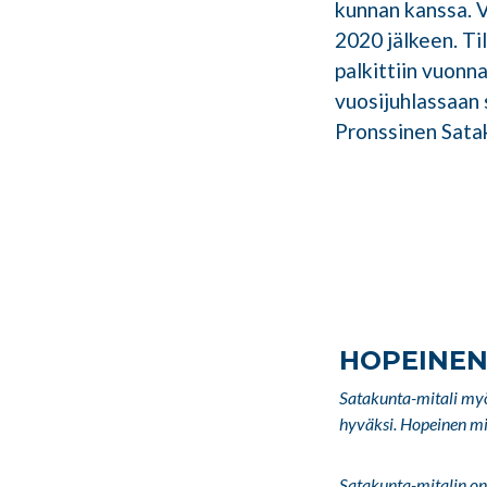
kunnan kanssa. V
2020 jälkeen. Til
palkittiin vuonn
vuosijuhlassaan
Pronssinen Satak
HOPEINEN
Satakunta-mitali my
hyväksi. Hopeinen mit
Satakunta-mitalin on