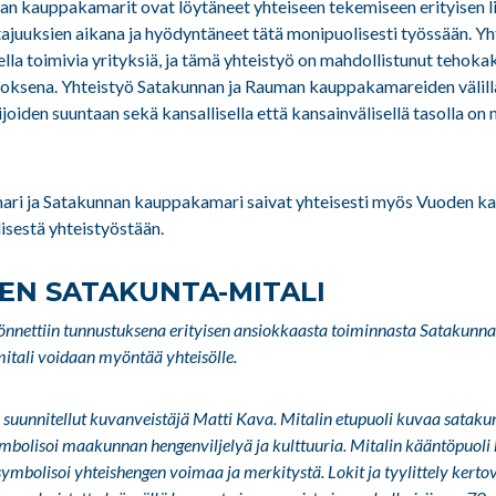
n kauppakamarit ovat löytäneet yhteiseen tekemiseen erityisen l
tajuuksien aikana ja hyödyntäneet tätä monipuolisesti työssään. Y
ella toimivia yrityksiä, ja tämä yhteistyö on mahdollistunut tehoka
oksena. Yhteistyö Satakunnan ja Rauman kauppakamareiden välillä
oiden suuntaan sekä kansallisella että kansainvälisellä tasolla on
i ja Satakunnan kauppakamari saivat yhteisesti myös Vuoden k
isestä yhteistyöstään.
EN SATAKUNTA-MITALI
önnettiin tunnustuksena erityisen ansiokkaasta toiminnasta Satakun
mitali voidaan myöntää yhteisölle.
 suunnitellut kuvanveistäjä Matti Kava. Mitalin etupuoli kuvaa sataku
ymbolisoi maakunnan hengenviljelyä ja kulttuuria. Mitalin kääntöpuol
a symbolisoi yhteishengen voimaa ja merkitystä. Lokit ja tyylittely kert