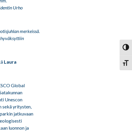
 mm.
identin Urho
otisjuhlan merkeissä.
 hyväksyttiin
Vaihd
kä
Laura
Vaihd
NESCO Global
 Satakunnan
ohti Unescon
sekä yritysten,
oparkin jatkuvaan
eologisesti
aan luonnon ja