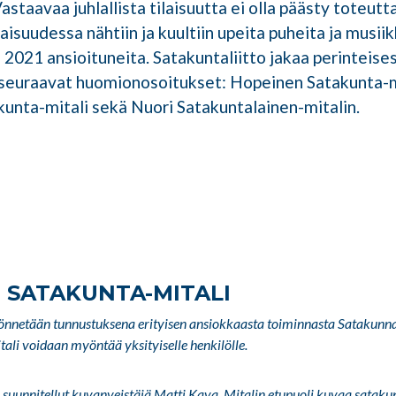
astaavaa juhlallista tilaisuutta ei olla päästy toteu
aisuudessa nähtiin ja kuultiin upeita puheita ja musii
a 2021 ansioituneita. Satakuntaliitto jakaa perinteises
 seuraavat huomionosoitukset: Hopeinen Satakunta-m
unta-mitali sekä Nuori Satakuntalainen-mitalin.
 SATAKUNTA-MITALI
önnetään tunnustuksena erityisen ansiokkaasta toiminnasta Sataku
ali voidaan myöntää yksityiselle henkilölle.
 suunnitellut kuvanveistäjä Matti Kava. Mitalin etupuoli kuvaa sataku