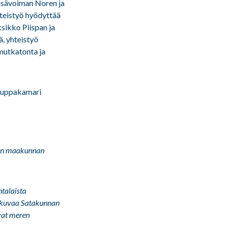
isävoiman Noren ja
hteistyö hyödyttää
ksikko Piispan ja
, yhteistyö
 mutkatonta ja
auppakamari
nan maakunnan
ntalaista
i kuvaa Satakunnan
ovat meren