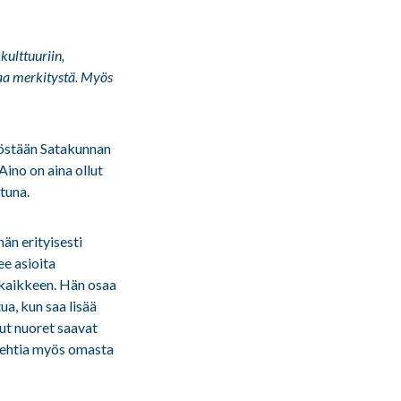
kulttuuriin,
paa merkitystä. Myös
östään Satakunnan
Aino on aina ollut
tuna.
hän erityisesti
ee asioita
 kaikkeen. Hän osaa
a, kun saa lisää
uut nuoret saavat
olehtia myös omasta