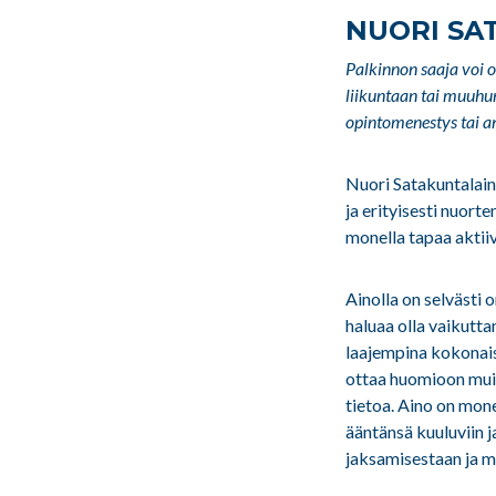
NUORI SA
Palkinnon saaja voi ol
liikuntaan tai muuhun
opintomenestys tai a
Nuori Satakuntalain
ja erityisesti nuorte
monella tapaa aktii
Ainolla on selvästi 
haluaa olla vaikutta
laajempina kokonais
ottaa huomioon muita
tietoa. Aino on mone
ääntänsä kuuluviin 
jaksamisestaan ja mu