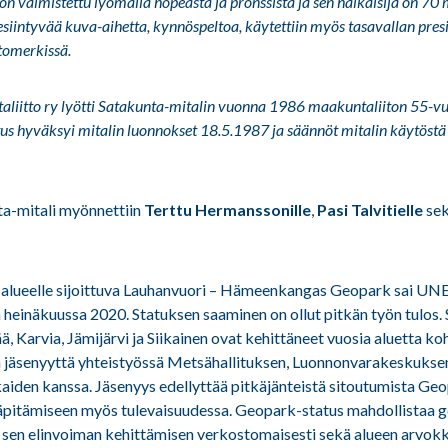
 on valmistettu lyömällä hopeasta ja pronssista ja sen halkaisija on 70
esiintyvää kuva-aihetta, kynnöspeltoa, käytettiin myös tasavallan pres
omerkissä.
iitto ry lyötti Satakunta-mitalin vuonna 1986 maakuntaliiton 55-vu
tus hyväksyi mitalin luonnokset 18.5.1987 ja säännöt mitalin käytöstä
ta-mitali myönnettiin
Terttu Hermanssonille
,
Pasi Talvitielle
se
lueelle sijoittuva Lauhanvuori – Hämeenkangas Geopark sai U
heinäkuussa 2020. Statuksen saaminen on ollut pitkän työn tulos.
, Karvia, Jämijärvi ja Siikainen ovat kehittäneet vuosia aluetta k
jäsenyyttä yhteistyössä Metsähallituksen, Luonnonvarakeskuksen 
kaiden kanssa. Jäsenyys edellyttää pitkäjänteistä sitoutumista Ge
läpitämiseen myös tulevaisuudessa. Geopark-status mahdollistaa g
 sen elinvoiman kehittämisen verkostomaisesti sekä alueen arvokk