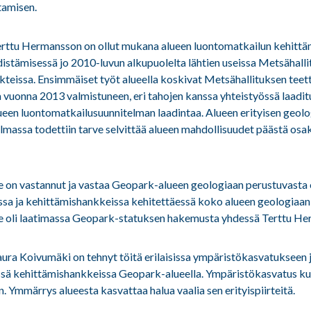
stamisen.
rttu Hermansson on ollut mukana alueen luontomatkailun kehittäm
istämisessä jo 2010-luvun alkupuolelta lähtien useissa Metsähall
ekteissa. Ensimmäiset työt alueella koskivat Metsähallituksen tee
a vuonna 2013 valmistuneen, eri tahojen kanssa yhteistyössä laadi
n luontomatkailusuunnitelman laadintaa. Alueen erityisen geolog
elmassa todettiin tarve selvittää alueen mahdollisuudet päästä os
ie on vastannut ja vastaa Geopark-alueen geologiaan perustuvasta
eissa ja kehittämishankkeissa kehitettäessä koko alueen geologiaan
ie oli laatimassa Geopark-statuksen hakemusta yhdessä Terttu He
aura Koivumäki on tehnyt töitä erilaisissa ympäristökasvatukseen 
issä kehittämishankkeissa Geopark-alueella. Ympäristökasvatus k
n. Ymmärrys alueesta kasvattaa halua vaalia sen erityispiirteitä.