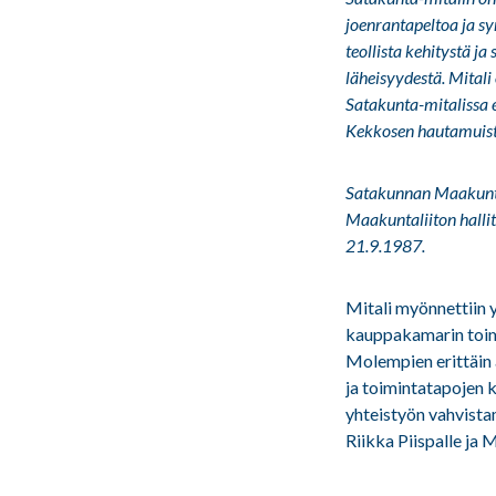
joenrantapeltoa ja s
teollista kehitystä j
läheisyydestä. Mitali
Satakunta-mitalissa 
Kekkosen hautamuist
Satakunnan Maakuntal
Maakuntaliiton halli
21.9.1987.
Mitali myönnettiin
kauppakamarin toim
Molempien erittäin 
ja toimintatapojen 
yhteistyön vahvista
Riikka Piispalle ja 