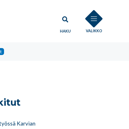
VALIKKO
HAKU
t
kitut
styössä Karvian