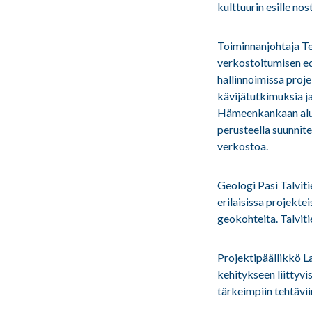
kulttuurin esille no
Toiminnanjohtaja Te
verkostoitumisen ed
hallinnoimissa proj
kävijätutkimuksia j
Hämeenkankaan aluee
perusteella suunnit
verkostoa.
Geologi Pasi Talvit
erilaisissa projekt
geokohteita. Talvit
Projektipäällikkö L
kehitykseen liittyv
tärkeimpiin tehtävii