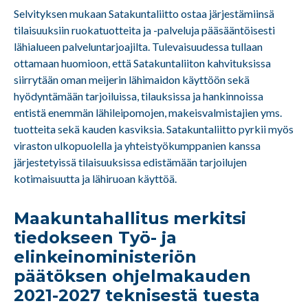
Selvityksen mukaan Satakuntaliitto ostaa järjestämiinsä
tilaisuuksiin ruokatuotteita ja -palveluja pääsääntöisesti
lähialueen palveluntarjoajilta. Tulevaisuudessa tullaan
ottamaan huomioon, että Satakuntaliiton kahvituksissa
siirrytään oman meijerin lähimaidon käyttöön sekä
hyödyntämään tarjoiluissa, tilauksissa ja hankinnoissa
entistä enemmän lähileipomojen, makeisvalmistajien yms.
tuotteita sekä kauden kasviksia. Satakuntaliitto pyrkii myös
viraston ulkopuolella ja yhteistyökumppanien kanssa
järjestetyissä tilaisuuksissa edistämään tarjoilujen
kotimaisuutta ja lähiruoan käyttöä.
Maakuntahallitus merkitsi
tiedokseen Työ- ja
elinkeinoministeriön
päätöksen ohjelmakauden
2021-2027 teknisestä tuesta