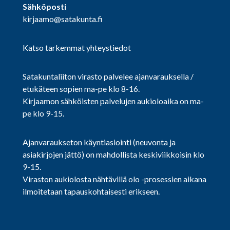
Sähköposti
kirjaamo@satakunta.fi
Katso tarkemmat yhteystiedot
Satakuntaliiton virasto palvelee ajanvarauksella /
etukäteen sopien ma-pe klo 8-16.
Kirjaamon sähköisten palvelujen aukioloaika on ma-
pe klo 9-15.
Ajanvaraukseton käyntiasiointi (neuvonta ja
asiakirjojen jättö) on mahdollista keskiviikkoisin klo
9-15.
Viraston aukiolosta nähtävillä olo -prosessien aikana
ilmoitetaan tapauskohtaisesti erikseen.