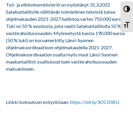
Työ- ja elinkeinoministeriö on myöntänyt 31.3.2022
Vaihd
Satakuntaliitolle välittävän toimielimen teknistä tukea
ohjelmakauden 2021-2027 hallintoa varten 750.000 euroa.
Vaihd
Tuki on 50 % avustusta, joka vaatii Satakuntaliitolta 50 %
vastinrahoitusosuuden. Myönnetystä tuesta 190.000 euroa
(50 % tuki) on korvamerkitty Länsi-Suomen
ohjelmakoordinaatioon ohjelmakaudella 2021-2027.
Ohjelmakoordinaation osalta myös muut Länsi-Suomen
maakuntaliitot osallistuvat tuen vastinrahoitusosuuden
maksamiseen.
Linkki kokouksen esityslistaan:
https://bit.ly/3OCD0EU