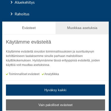
Aluekehitys
Rahoitus
Hallinto ja päätöksenteko
Evästeet
Muokkaa asetuksia
Käytämme evästeitä
Seuraa sosiaalisessa mediassa
Käytämme evästeitä sivuston toiminnallisuuksien ja suorituskyvyn
kehittämiseen taataksemme sinulle parhaan mahdollisen
käyttökokemuksen. Hyödynnämme tässä erityyppisiä evästeitä, joiden
Neliön mallinen ikoni, joka kuvastaa f-kirjainta.
Neliön mallinen ikoni, joka kuvastaa f-kirjainta.
Neliön mallinen ikoni, joka kuvastaa kame
Neliön mallinen ikoni, jonka sisäll
Neliön mallinen ikoni, jok
Neliön mallinen i
käyttöä voit muuttaa asetuksissa.
Toiminnalliset evästeet
Analytiikka
Hyväksy kaikki
Tietosuoja- ja rekisteriselosteet
|
Saavutettavuusseloste
Vain pakolliset evästeet
Muokkaa evästeasetuksia