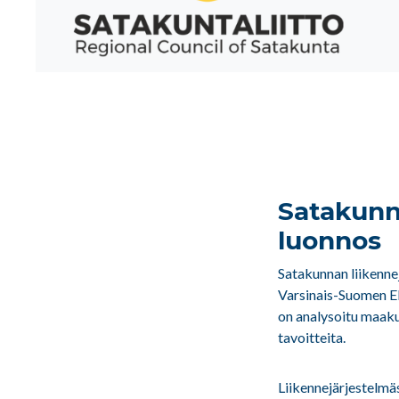
Satakunn
luonnos
Satakunnan liikenne
Varsinais-Suomen E
on analysoitu maaku
tavoitteita.
Liikennejärjestelmä