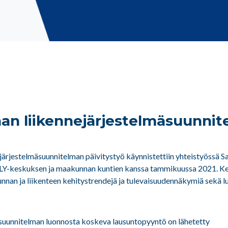
an liikennejärjestelmäsuunni
järjestelmäsuunnitelman päivitystyö käynnistettiin yhteistyössä Sa
LY-keskuksen ja maakunnan kuntien kanssa tammikuussa 2021. K
nnan ja liikenteen kehitystrendejä ja tulevaisuudennäkymiä sekä l
suunnitelman luonnosta koskeva lausuntopyyntö on lähetetty