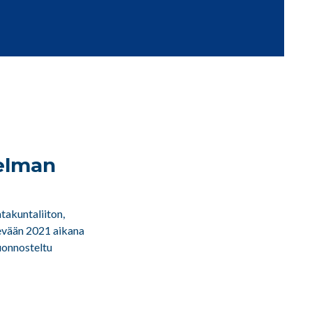
telman
takuntaliiton,
evään 2021 aikana
uonnosteltu