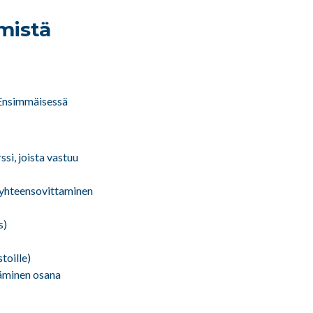
mistä
Ensimmäisessä
si, joista vastuu
n yhteensovittaminen
s)
toille)
täminen osana