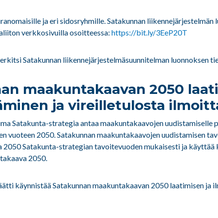
iranomaisille ja eri sidosryhmille. Satakunnan liikennejärjestelmän
liiton verkkosivuilla osoitteessa:
https://bit.ly/3EeP20T
rkitsi Satakunnan liikennejärjestelmäsuunnitelman luonnoksen ti
an maakuntakaavan 2050 laat
minen ja vireilletulosta ilmoi
tima Satakunta-strategia antaa maakuntakaavojen uudistamiselle 
tuen vuoteen 2050. Satakunnan maakuntakaavojen uudistamisen ta
a 2050 Satakunta-strategian tavoitevuoden mukaisesti ja käyttää
takaava 2050.
ätti käynnistää Satakunnan maakuntakaavan 2050 laatimisen ja i