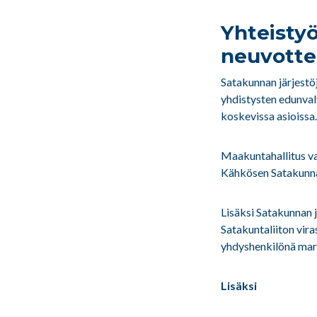
Yhteisty
neuvotte
Satakunnan järjestö
yhdistysten edunval
koskevissa asioissa.
Maakuntahallitus va
Kähkösen Satakunnan
Lisäksi Satakunnan 
Satakuntaliiton vira
yhdyshenkilönä mark
Lisäksi