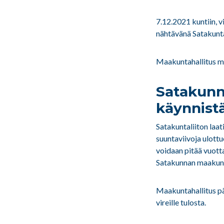
7.12.2021 kuntiin, v
nähtävänä Satakunta
Maakuntahallitus me
Satakunn
käynnistä
Satakuntaliiton laa
suuntaviivoja ulot
voidaan pitää vuott
Satakunnan maakun
Maakuntahallitus pä
vireille tulosta.