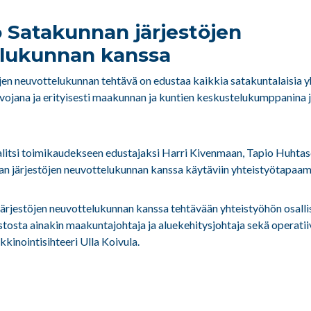
ö Satakunnan järjestöjen
lukunnan kanssa
jen neuvottelukunnan tehtävä on edustaa kaikkia satakuntalaisia yh
vojana ja erityisesti maakunnan ja kuntien keskustelukumppanina 
litsi toimikaudekseen edustajaksi Harri Kivenmaan, Tapio Huhtas
 järjestöjen neuvottelukunnan kanssa käytäviin yhteistyötapaami
järjestöjen neuvottelukunnan kanssa tehtävään yhteistyöhön osalli
stosta ainakin maakuntajohtaja ja aluekehitysjohtaja sekä operatii
kinointisihteeri Ulla Koivula.