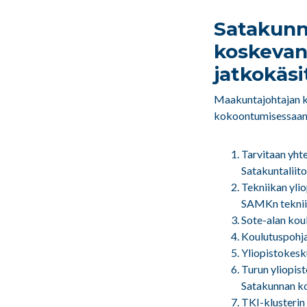
Satakunn
koskevan
jatkokäsi
Maakuntajohtajan 
kokoontumisessaan t
Tarvitaan yhte
Satakuntaliitol
Tekniikan yli
SAMKn teknii
Sote-alan kou
Koulutuspohja
Yliopistokesk
Turun yliopis
Satakunnan k
TKI-klusterin