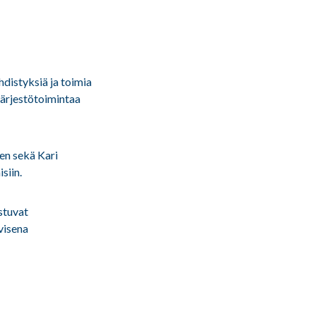
distyksiä ja toimia
järjestötoimintaa
en sekä Kari
siin.
stuvat
visena