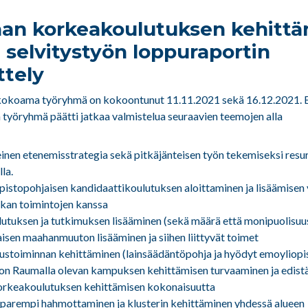
an korkeakoulutuksen kehittä
 selvitystyön loppuraportin
ttely
kokoama työryhmä on kokoontunut 11.11.2021 sekä 16.12.2021. 
yöryhmä päätti jatkaa valmistelua seuraavien teemojen alla
inen etenemisstrategia sekä pitkäjänteisen työn tekemiseksi resurs
la.
opistopohjaisen kandidaattikoulutuksen aloittaminen ja lisäämise
kan toimintojen kanssa
lutuksen ja tutkimuksen lisääminen (sekä määrä että monipuolisuu
isen maahanmuuton lisääminen ja siihen liittyvät toimet
ustoiminnan kehittäminen (lainsäädäntöpohja ja hyödyt emoyliopis
ton Raumalla olevan kampuksen kehittämisen turvaaminen ja edis
orkeakoulutuksen kehittämisen kokonaisuutta
 parempi hahmottaminen ja klusterin kehittäminen yhdessä alueen