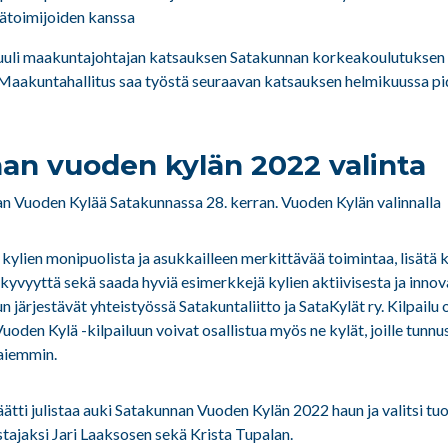
ätoimijoiden kanssa
uuli maakuntajohtajan katsauksen Satakunnan korkeakoulutuksen 
Maakuntahallitus saa työstä seuraavan katsauksen helmikuussa p
an vuoden kylän 2022 valinta
 Vuoden Kylää Satakunnassa 28. kerran. Vuoden Kylän valinnalla
 kylien monipuolista ja asukkailleen merkittävää toimintaa, lisätä
kyvyyttä sekä saada hyviä esimerkkejä kylien aktiivisesta ja innov
n järjestävät yhteistyössä Satakuntaliitto ja SataKylät ry. Kilpailu 
Vuoden Kylä -kilpailuun voivat osallistua myös ne kylät, joille tun
 aiemmin.
ätti julistaa auki Satakunnan Vuoden Kylän 2022 haun ja valitsi t
stajaksi Jari Laaksosen sekä Krista Tupalan.