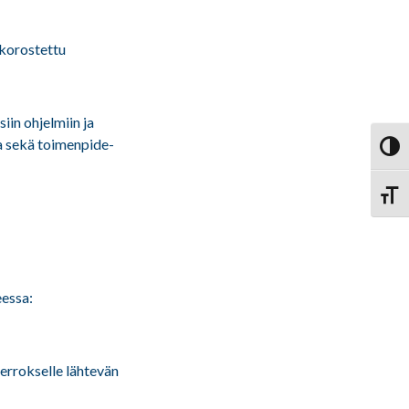
 korostettu
iin ohjelmiin ja
ta sekä toimenpide-
Vaihd
Vaihd
eessa:
errokselle lähtevän