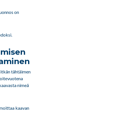
 luonnos on
edoksi.
imisen
ttaminen
pitkän tähtäimen
voitevuotena
 kaavasta nimeä
lmoittaa kaavan