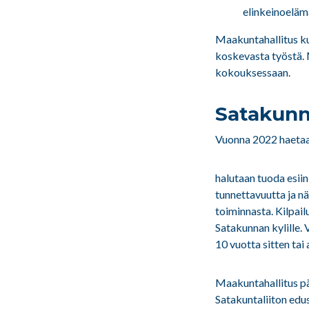
elinkeinoeläm
Maakuntahallitus k
koskevasta työstä. 
kokouksessaan.
Satakunn
Vuonna 2022 haetaan
halutaan tuoda esiin
tunnettavuutta ja nä
toiminnasta. Kilpailu
Satakunnan kylille. 
10 vuotta sitten tai
Maakuntahallitus pä
Satakuntaliiton edu