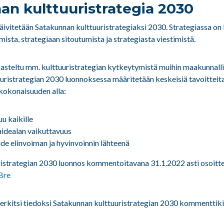
an kulttuuristrategia 2030
päivitetään Satakunnan kulttuuristrategiaksi 2030. Strategiassa on
mista, strategiaan sitoutumista ja strategiasta viestimistä.
kasteltu mm. kulttuuristrategian kytkeytymistä muihin maakunnallis
tuuristrategian 2030 luonnoksessa määritetään keskeisiä tavoittei
kokonaisuuden alla:
uu kaikille
taidealan vaikuttavuus
aide elinvoiman ja hyvinvoinnin lähteenä
istrategian 2030 luonnos kommentoitavana 31.1.2022 asti osoitt
Bre
rkitsi tiedoksi Satakunnan kulttuuristrategian 2030 kommenttiki