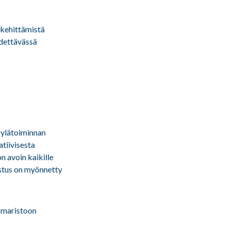
kehittämistä
idettävässä
 kylätoiminnan
atiivisesta
on avoin kaikille
nustus on myönnetty
uomaristoon