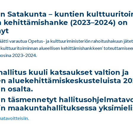
lon Satakunta – kuntien kulttuurito
n kehittämishanke (2023–2024) on
nyt
tti varautua Opetus- ja kulttuuriministeriön rahoitushakuun jätett
 kulttuuritoiminnan alueellisen kehittämishankkeen’ toteuttamisee
uosina 2023–2024.
llitus kuuli katsaukset valtion ja
n aluekehittämiskeskusteluista 2
n osalta.
n täsmennetyt hallitusohjelmatavo
in maakuntahallituksessa yksimieli
atavoitteisiin.