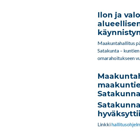
Ilon ja va
alueellise
käynnisty
Maakuntahallitus pää
Satakunta – kuntien
omarahoitukseen v
Maakuntaha
maakuntie
Satakunna
Satakunna
hyväksytti
Linkki
hallitusohjelm