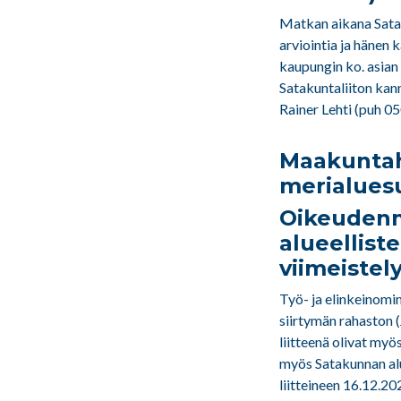
Matkan aikana Satak
arviointia ja hänen
kaupungin ko. asian
Satakuntaliiton kan
Rainer Lehti (puh 
Maakuntaha
merialuesu
Oikeudenm
alueellist
viimeistel
Työ- ja elinkeinom
siirtymän rahaston
liitteenä olivat my
myös Satakunnan al
liitteineen 16.12.