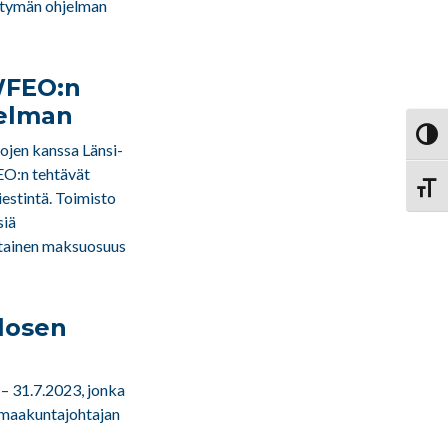
rtymän ohjelman
WFEO:n
telman
Vaihd
ojen kanssa Länsi-
EO:n tehtävät
Vaihd
iestintä. Toimisto
siä
ittainen maksuosuus
alosen
 – 31.7.2023, jonka
3 maakuntajohtajan