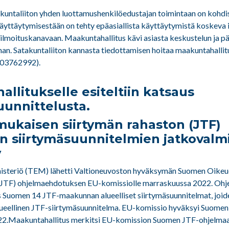
untaliiton yhden luottamushenkilöedustajan toimintaan on kohdis
 käyttäytymisestään on tehty epäasiallista käyttäytymistä koskeva
 ilmoituskanavaan. Maakuntahallitus kävi asiasta keskustelun ja pä
nan. Satakuntaliiton kannasta tiedottamisen hoitaa maakuntahalli
0503762992).
llitukselle esiteltiin katsaus
unnittelusta.
ukaisen siirtymän rahaston (JTF)
en siirtymäsuunnitelmien jatkovalmi
y
inisteriö (TEM) lähetti Valtioneuvoston hyväksymän Suomen Oik
 (JTF) ohjelmaehdotuksen EU-komissiolle marraskuussa 2022. Oh
ös Suomen 14 JTF-maakunnan alueelliset siirtymäsuunnitelmat, joid
ueellinen JTF-siirtymäsuunnitelma. EU-komissio hyväksyi Suome
2022.Maakuntahallitus merkitsi EU-komission Suomen JTF-ohjelma