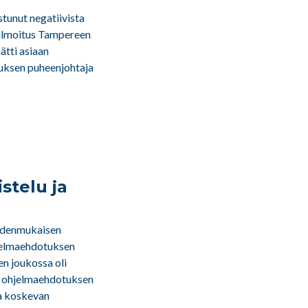
tunut negatiivista
 ilmoitus Tampereen
ätti asiaan
tuksen puheenjohtaja
stelu ja
eudenmukaisen
jelmaehdotuksen
en joukossa oli
n ohjelmaehdotuksen
a koskevan