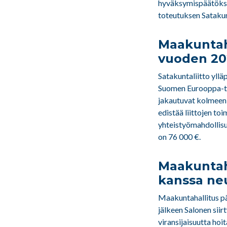
hyväksymispäätökse
toteutuksen Sataku
Maakuntah
vuoden 20
Satakuntaliitto yll
Suomen Eurooppa-to
jakautuvat kolmeen p
edistää liittojen to
yhteistyömahdollisu
on 76 000 €.
Maakuntaha
kanssa ne
Maakuntahallitus pää
jälkeen Salonen siir
viransijaisuutta hoi