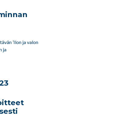
iminnan
ävän ’Ilon ja valon
n ja
023
itteet
sesti