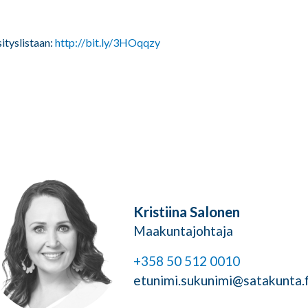
ityslistaan:
http://bit.ly/3HOqqzy
Kristiina Salonen
Maakuntajohtaja
+358 50 512 0010
etunimi.sukunimi@satakunta.f