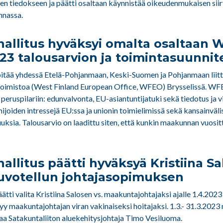
n tiedokseen ja päätti osaltaan käynnistää oikeudenmukaisen sii
nnassa.
allitus hyväksyi omalta osaltaan 
23 talousarvion ja toimintasuunni
äpitää yhdessä Etelä-Pohjanmaan, Keski-Suomen ja Pohjanmaan liitt
imistoa (West Finland European Office, WFEO) Brysselissä. WF
eruspilariin: edunvalvonta, EU-asiantuntijatuki sekä tiedotus ja v
imijoiden intressejä EU:ssa ja unionin toimielimissä sekä kansainväli
uksia. Talousarvio on laadittu siten, että kunkin maakunnan vuos
llitus päätti hyväksyä Kristiina S
uvotellun johtajasopimuksen
tti valita Kristiina Salosen vs. maakuntajohtajaksi ajalle 1.4.2023
tyy maakuntajohtajan viran vakinaiseksi hoitajaksi. 1.3.- 31.3.202
taa Satakuntaliiton aluekehitysjohtaja Timo Vesiluoma.