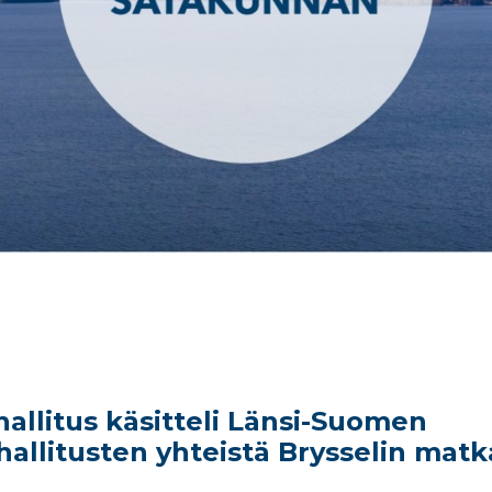
llitus käsitteli Länsi-Suomen
llitusten yhteistä Brysselin matka