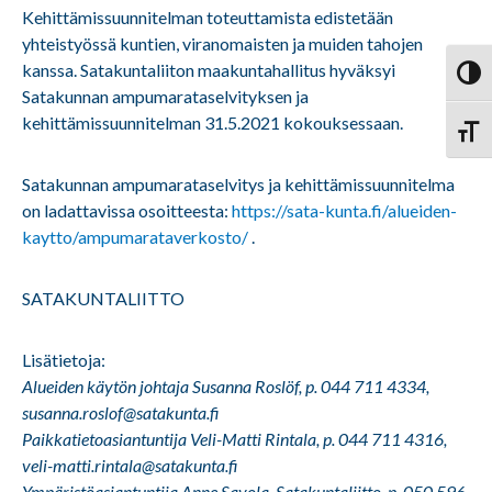
Kehittämissuunnitelman toteuttamista edistetään
yhteistyössä kuntien, viranomaisten ja muiden tahojen
kanssa. Satakuntaliiton maakuntahallitus hyväksyi
Vaihd
Satakunnan ampumarataselvityksen ja
kehittämissuunnitelman 31.5.2021 kokouksessaan.
Vaihd
Satakunnan ampumarataselvitys ja kehittämissuunnitelma
on ladattavissa osoitteesta:
https://sata-kunta.fi/alueiden-
kaytto/ampumarataverkosto/
.
SATAKUNTALIITTO
Lisätietoja:
Alueiden käytön johtaja Susanna Roslöf, p. 044 711 4334,
susanna.roslof@satakunta.fi
Paikkatietoasiantuntija Veli-Matti Rintala, p. 044 711 4316,
veli-matti.rintala@satakunta.fi
Ympäristöasiantuntija Anne Savola, Satakuntaliitto, p. 050 596