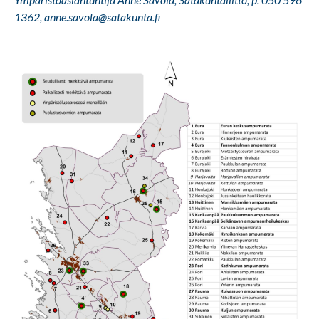
1362, anne.savola@satakunta.fi