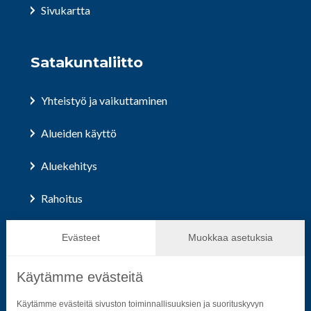
Sivukartta
Satakuntaliitto
Yhteistyö ja vaikuttaminen
Alueiden käyttö
Aluekehitys
Rahoitus
Hallinto ja päätöksenteko
Evästeet
Muokkaa asetuksia
Käytämme evästeitä
Seuraa sosiaalisessa mediassa
Käytämme evästeitä sivuston toiminnallisuuksien ja suorituskyvyn