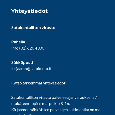
Yhteystiedot
Satakuntaliiton virasto
Puhelin
Info
(02) 620 4300
Sähköposti
kirjaamo@satakunta.fi
Katso tarkemmat yhteystiedot
Satakuntaliiton virasto palvelee ajanvarauksella /
etukäteen sopien ma-pe klo 8-16.
Kirjaamon sähköisten palvelujen aukioloaika on ma-