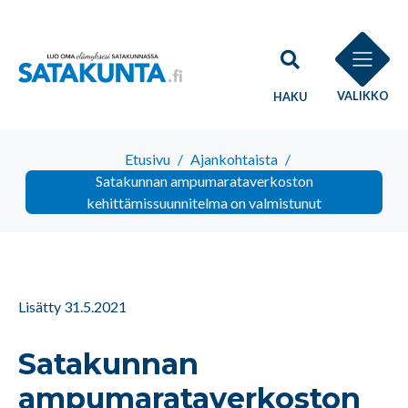
VALIKKO
HAKU
Etusivu
/
Ajankohtaista
/
Satakunnan ampumarataverkoston
kehittämissuunnitelma on valmistunut
Lisätty 31.5.2021
Satakunnan
ampumarataverkoston