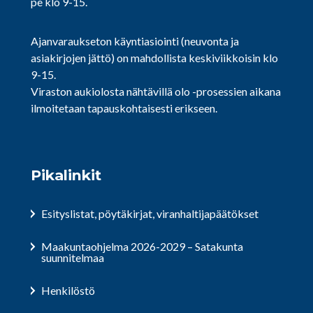
pe klo 9-15.
Ajanvaraukseton käyntiasiointi (neuvonta ja
asiakirjojen jättö) on mahdollista keskiviikkoisin klo
9-15.
Viraston aukiolosta nähtävillä olo -prosessien aikana
ilmoitetaan tapauskohtaisesti erikseen.
Pikalinkit
Esityslistat, pöytäkirjat, viranhaltijapäätökset
Maakuntaohjelma 2026-2029 – Satakunta
suunnitelmaa
Henkilöstö