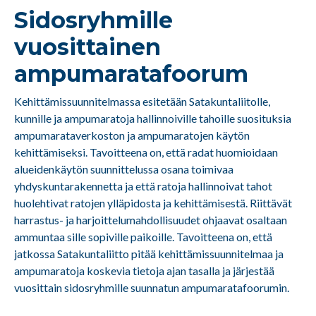
Sidosryhmille
vuosittainen
ampumaratafoorum
Kehittämissuunnitelmassa esitetään Satakuntaliitolle,
kunnille ja ampumaratoja hallinnoiville tahoille suosituksia
ampumarataverkoston ja ampumaratojen käytön
kehittämiseksi. Tavoitteena on, että radat huomioidaan
alueidenkäytön suunnittelussa osana toimivaa
yhdyskuntarakennetta ja että ratoja hallinnoivat tahot
huolehtivat ratojen ylläpidosta ja kehittämisestä. Riittävät
harrastus- ja harjoittelumahdollisuudet ohjaavat osaltaan
ammuntaa sille sopiville paikoille. Tavoitteena on, että
jatkossa Satakuntaliitto pitää kehittämissuunnitelmaa ja
ampumaratoja koskevia tietoja ajan tasalla ja järjestää
vuosittain sidosryhmille suunnatun ampumaratafoorumin.