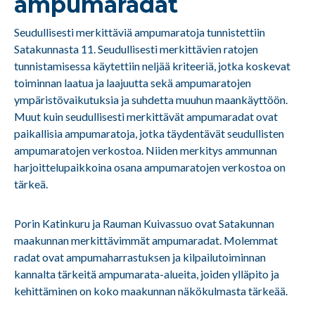
ampumaradat
Seudullisesti merkittäviä ampumaratoja tunnistettiin
Satakunnasta 11. Seudullisesti merkittävien ratojen
tunnistamisessa käytettiin neljää kriteeriä, jotka koskevat
toiminnan laatua ja laajuutta sekä ampumaratojen
ympäristövaikutuksia ja suhdetta muuhun maankäyttöön.
Muut kuin seudullisesti merkittävät ampumaradat ovat
paikallisia ampumaratoja, jotka täydentävät seudullisten
ampumaratojen verkostoa. Niiden merkitys ammunnan
harjoittelupaikkoina osana ampumaratojen verkostoa on
tärkeä.
Porin Katinkuru ja Rauman Kuivassuo ovat Satakunnan
maakunnan merkittävimmät ampumaradat. Molemmat
radat ovat ampumaharrastuksen ja kilpailutoiminnan
kannalta tärkeitä ampumarata-alueita, joiden ylläpito ja
kehittäminen on koko maakunnan näkökulmasta tärkeää.