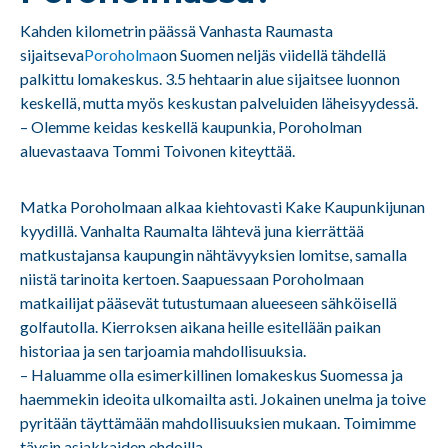
Kahden kilometrin päässä Vanhasta Raumasta
sijaitseva
Poroholma
on Suomen neljäs viidellä tähdellä
palkittu lomakeskus. 3.5 hehtaarin alue sijaitsee luonnon
keskellä, mutta myös keskustan palveluiden läheisyydessä.
– Olemme keidas keskellä kaupunkia, Poroholman
aluevastaava Tommi Toivonen kiteyttää.
Matka Poroholmaan alkaa kiehtovasti Kake Kaupunkijunan
kyydillä. Vanhalta Raumalta lähtevä juna kierrättää
matkustajansa kaupungin nähtävyyksien lomitse, samalla
niistä tarinoita kertoen. Saapuessaan Poroholmaan
matkailijat pääsevät tutustumaan alueeseen sähköisellä
golfautolla. Kierroksen aikana heille esitellään paikan
historiaa ja sen tarjoamia mahdollisuuksia.
– Haluamme olla esimerkillinen lomakeskus Suomessa ja
haemmekin ideoita ulkomailta asti. Jokainen unelma ja toive
pyritään täyttämään mahdollisuuksien mukaan. Toimimme
täysin asiakkaiden ehdoilla.