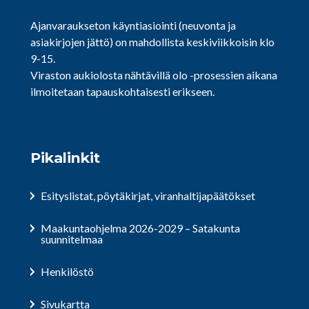
Ajanvaraukseton käyntiasiointi (neuvonta ja
asiakirjojen jättö) on mahdollista keskiviikkoisin klo
9-15.
Viraston aukiolosta nähtävillä olo -prosessien aikana
ilmoitetaan tapauskohtaisesti erikseen.
Pikalinkit
Esityslistat, pöytäkirjat, viranhaltijapäätökset
Maakuntaohjelma 2026-2029 – Satakunta
suunnitelmaa
Henkilöstö
Sivukartta