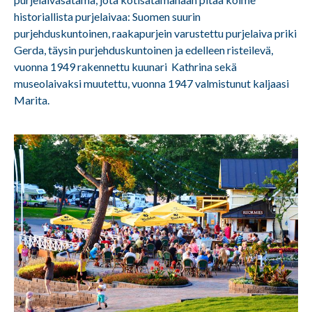
historiallista purjelaivaa: Suomen suurin
purjehduskuntoinen, raakapurjein varustettu purjelaiva priki
Gerda, täysin purjehduskuntoinen ja edelleen risteilevä,
vuonna 1949 rakennettu kuunari Kathrina sekä
museolaivaksi muutettu, vuonna 1947 valmistunut kaljaasi
Marita.