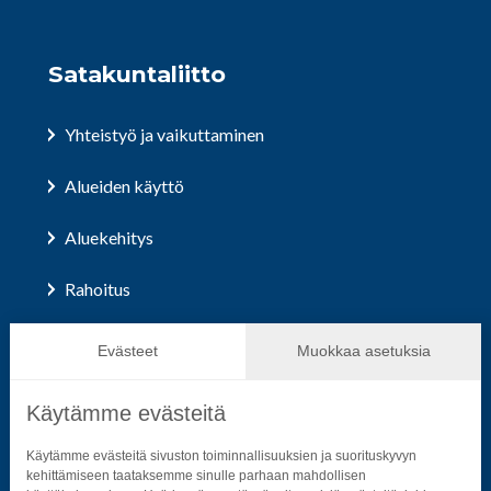
Satakuntaliitto
Yhteistyö ja vaikuttaminen
Alueiden käyttö
Aluekehitys
Rahoitus
Hallinto ja päätöksenteko
Evästeet
Muokkaa asetuksia
Käytämme evästeitä
Seuraa sosiaalisessa mediassa
Käytämme evästeitä sivuston toiminnallisuuksien ja suorituskyvyn
kehittämiseen taataksemme sinulle parhaan mahdollisen