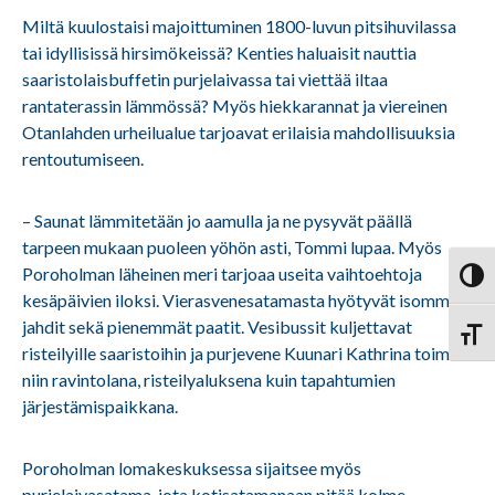
Miltä kuulostaisi majoittuminen 1800-luvun pitsihuvilassa
tai idyllisissä hirsimökeissä? Kenties haluaisit nauttia
saaristolaisbuffetin purjelaivassa tai viettää iltaa
rantaterassin lämmössä? Myös hiekkarannat ja viereinen
Otanlahden urheilualue tarjoavat erilaisia mahdollisuuksia
rentoutumiseen.
– Saunat lämmitetään jo aamulla ja ne pysyvät päällä
tarpeen mukaan puoleen yöhön asti, Tommi lupaa. Myös
Poroholman läheinen meri tarjoaa useita vaihtoehtoja
Vaihd
kesäpäivien iloksi. Vierasvenesatamasta hyötyvät isommat
jahdit sekä pienemmät paatit. Vesibussit kuljettavat
Vaihd
risteilyille saaristoihin ja purjevene Kuunari Kathrina toimii
niin ravintolana, risteilyaluksena kuin tapahtumien
järjestämispaikkana.
Poroholman lomakeskuksessa sijaitsee myös
purjelaivasatama, jota kotisatamanaan pitää kolme