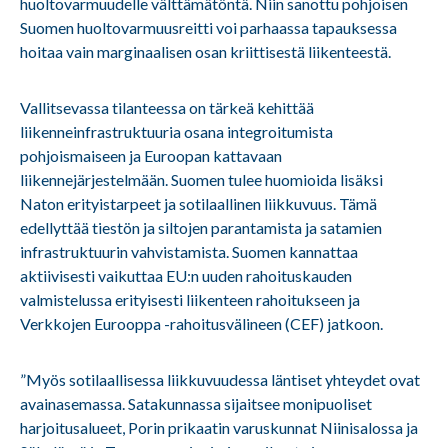
huoltovarmuudelle välttämätöntä. Niin sanottu pohjoisen
Suomen huoltovarmuusreitti voi parhaassa tapauksessa
hoitaa vain marginaalisen osan kriittisestä liikenteestä.
Vallitsevassa tilanteessa on tärkeä kehittää
liikenneinfrastruktuuria osana integroitumista
pohjoismaiseen ja Euroopan kattavaan
liikennejärjestelmään. Suomen tulee huomioida lisäksi
Naton erityistarpeet ja sotilaallinen liikkuvuus. Tämä
edellyttää tiestön ja siltojen parantamista ja satamien
infrastruktuurin vahvistamista. Suomen kannattaa
aktiivisesti vaikuttaa EU:n uuden rahoituskauden
valmistelussa erityisesti liikenteen rahoitukseen ja
Verkkojen Eurooppa -rahoitusvälineen (CEF) jatkoon.
”Myös sotilaallisessa liikkuvuudessa läntiset yhteydet ovat
avainasemassa. Satakunnassa sijaitsee monipuoliset
harjoitusalueet, Porin prikaatin varuskunnat Niinisalossa ja