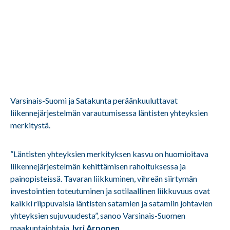
Varsinais-Suomi ja Satakunta peräänkuuluttavat
liikennejärjestelmän varautumisessa läntisten yhteyksien
merkitystä.
”Läntisten yhteyksien merkityksen kasvu on huomioitava
liikennejärjestelmän kehittämisen rahoituksessa ja
painopisteissä. Tavaran liikkuminen, vihreän siirtymän
investointien toteutuminen ja sotilaallinen liikkuvuus ovat
kaikki riippuvaisia läntisten satamien ja satamiin johtavien
yhteyksien sujuvuudesta”, sanoo Varsinais-Suomen
maakuntajohtaja
Jyri Arponen
.