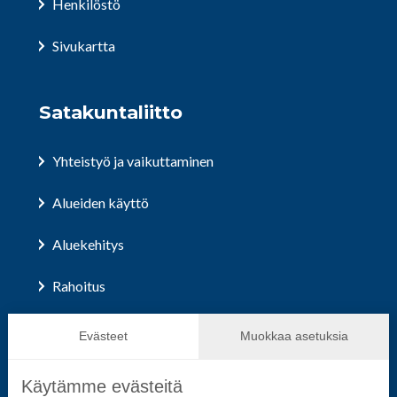
Henkilöstö
Sivukartta
Satakuntaliitto
Yhteistyö ja vaikuttaminen
Alueiden käyttö
Aluekehitys
Rahoitus
Hallinto ja päätöksenteko
Evästeet
Muokkaa asetuksia
Käytämme evästeitä
Seuraa sosiaalisessa mediassa