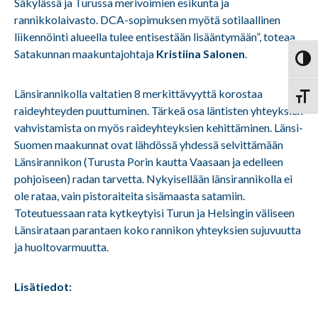
Säkylässä ja Turussa merivoimien esikunta ja
rannikkolaivasto. DCA-sopimuksen myötä sotilaallinen
liikennöinti alueella tulee entisestään lisääntymään”, toteaa
Satakunnan maakuntajohtaja
Kristiina Salonen
.
Vaihd
Länsirannikolla valtatien 8 merkittävyyttä korostaa
Vaihd
raideyhteyden puuttuminen. Tärkeä osa läntisten yhteyksien
vahvistamista on myös raideyhteyksien kehittäminen. Länsi-
Suomen maakunnat ovat lähdössä yhdessä selvittämään
Länsirannikon (Turusta Porin kautta Vaasaan ja edelleen
pohjoiseen) radan tarvetta. Nykyisellään länsirannikolla ei
ole rataa, vain pistoraiteita sisämaasta satamiin.
Toteutuessaan rata kytkeytyisi Turun ja Helsingin väliseen
Länsirataan parantaen koko rannikon yhteyksien sujuvuutta
ja huoltovarmuutta.
Lisätiedot: