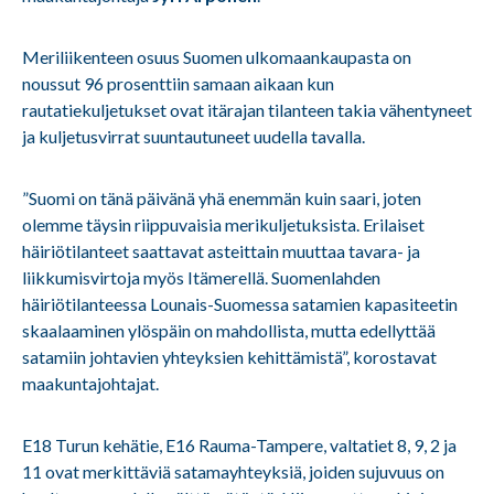
Meriliikenteen osuus Suomen ulkomaankaupasta on
noussut 96 prosenttiin samaan aikaan kun
rautatiekuljetukset ovat itärajan tilanteen takia vähentyneet
ja kuljetusvirrat suuntautuneet uudella tavalla.
”Suomi on tänä päivänä yhä enemmän kuin saari, joten
olemme täysin riippuvaisia merikuljetuksista. Erilaiset
häiriötilanteet saattavat asteittain muuttaa tavara- ja
liikkumisvirtoja myös Itämerellä. Suomenlahden
häiriötilanteessa Lounais-Suomessa satamien kapasiteetin
skaalaaminen ylöspäin on mahdollista, mutta edellyttää
satamiin johtavien yhteyksien kehittämistä”, korostavat
maakuntajohtajat.
E18 Turun kehätie, E16 Rauma-Tampere, valtatiet 8, 9, 2 ja
11 ovat merkittäviä satamayhteyksiä, joiden sujuvuus on