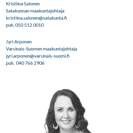
Kristiina Salonen
Satakunnan maakuntajohtaja
kristiina.salonen@satakunta.fi
puh. 050 512 0010
Jyri Arponen
Varsinais-Suomen maakuntajohtaja
jyri.arponen@varsinais-suomi.fi
puh. 040 766 2906