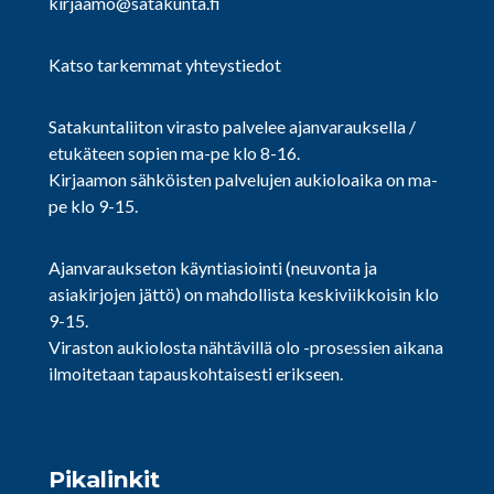
kirjaamo@satakunta.fi
Katso tarkemmat yhteystiedot
Satakuntaliiton virasto palvelee ajanvarauksella /
etukäteen sopien ma-pe klo 8-16.
Kirjaamon sähköisten palvelujen aukioloaika on ma-
pe klo 9-15.
Ajanvaraukseton käyntiasiointi (neuvonta ja
asiakirjojen jättö) on mahdollista keskiviikkoisin klo
9-15.
Viraston aukiolosta nähtävillä olo -prosessien aikana
ilmoitetaan tapauskohtaisesti erikseen.
Pikalinkit