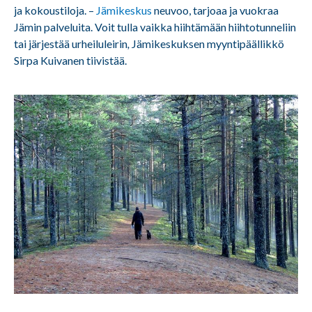
ja kokoustiloja. –
Jämikeskus
neuvoo, tarjoaa ja vuokraa
Jämin palveluita. Voit tulla vaikka hiihtämään hiihtotunneliin
tai järjestää urheiluleirin
,
Jämikeskuksen myyntipäällikkö
Sirpa Kuivanen tiivistää.