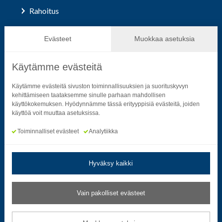
Rahoitus
Hallinto ja päätöksenteko
Evästeet
Muokkaa asetuksia
Käytämme evästeitä
Seuraa sosiaalisessa mediassa
Käytämme evästeitä sivuston toiminnallisuuksien ja suorituskyvyn
kehittämiseen taataksemme sinulle parhaan mahdollisen
käyttökokemuksen. Hyödynnämme tässä erityyppisiä evästeitä, joiden
Neliön mallinen ikoni, joka kuvastaa f-kirjainta.
Neliön mallinen ikoni, joka kuvastaa f-kirjainta.
Neliön mallinen ikoni, joka kuvastaa kame
Neliön mallinen ikoni, jonka sisäll
Neliön mallinen ikoni, jok
Neliön mallinen i
käyttöä voit muuttaa asetuksissa.
Toiminnalliset evästeet
Analytiikka
Hyväksy kaikki
Tietosuoja- ja rekisteriselosteet
|
Saavutettavuusseloste
Vain pakolliset evästeet
Muokkaa evästeasetuksia