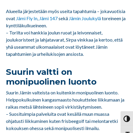
Alueella järjestetään myös useita tapahtumia – jokavuotisia
ovat
Jämi Fly In
,
Jämi 147
sekä
Jämin Joulukylä
toreineen ja
kynttiläkulkueineen.
– Torilta voi hankkia joulun ruoat ja leivonnaiset,
joulukoristeet ja lahjatavarat, Sirpa vinkkaa ja kertoo, että
yhä useammat ulkomaalaiset ovat löytäneet Jämin
tapahtumien ja urheilukisojen ansiosta.
Suurin valtti on
monipuolinen luonto
S
uurin Jämin valteista on kuitenkin monipuolinen luonto.
Helppokulkuinen kangasmaasto houkuttelee liikkumaan ja
raikas metsä lähteineen sopii virkistäytymiseen.
– Suosituimpia palveluita ovat kesällä muun muassa
Vaihd
ohjatusti liikkuminen kuten frisbeegolf tai melontaretki
kokouksen ohessa sekä monipuolisesti ilmailu.