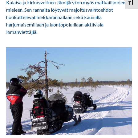
Kalaisa ja kirkasvetinen Jämijärvi on myös matkailijoiden
Vaihd
mieleen. Sen rannalta löytyvät majoitusvaihtoehdot
houkuttelevat hiekkarannallaan sekä kauniilla
harjumaisemillaan ja luontopoluillaan aktiivisia
lomanviettäjiä.