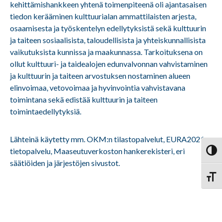
kehittämishankkeen yhtenä toimenpiteenä oli ajantasaisen
tiedon kerääminen kulttuurialan ammattilaisten arjesta,
osaamisesta ja työskentelyn edellytyksistä sekä kulttuurin
ja taiteen sosiaalisista, taloudellisista ja yhteiskunnallisista
vaikutuksista kunnissa ja maakunnassa. Tarkoituksena on
ollut kulttuuri- ja taidealojen edunvalvonnan vahvistaminen
ja kulttuurin ja taiteen arvostuksen nostaminen alueen
elinvoimaa, vetovoimaa ja hyvinvointia vahvistavana
toimintana sekä edistää kulttuurin ja taiteen
toimintaedellytyksiä.
Lähteinä käytetty mm. OKM:n tilastopalvelut, EURA2021-
tietopalvelu, Maaseutuverkoston hankerekisteri, eri
Vaihd
säätiöiden ja järjestöjen sivustot.
Vaihd