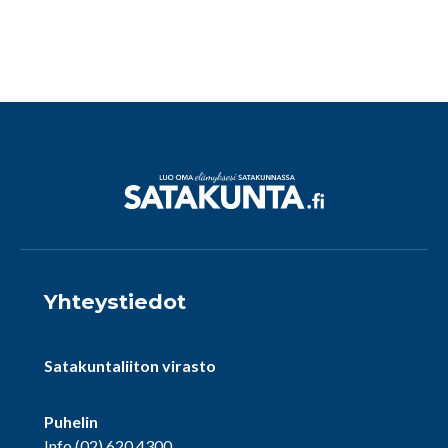
Yhteystiedot
Satakuntaliiton virasto
Puhelin
Info
(02) 620 4300