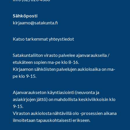
Sähköposti
kirjaamo@satakunta.fi
Katso tarkemmat yhteystiedot
Satakuntaliiton virasto palvelee ajanvarauksella /
etukäteen sopien ma-pe klo 8-16.
Kirjaamon sähköisten palvelujen aukioloaika on ma-
pe klo 9-15.
Ajanvaraukseton käyntiasiointi (neuvonta ja
asiakirjojen jättö) on mahdollista keskiviikkoisin klo
9-15.
Viraston aukiolosta nähtävillä olo -prosessien aikana
ilmoitetaan tapauskohtaisesti erikseen.