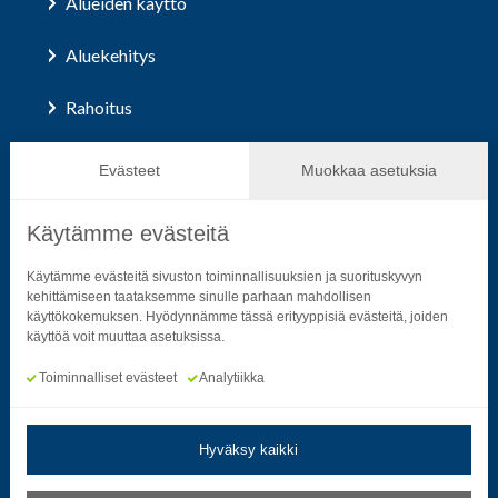
Alueiden käyttö
Aluekehitys
Rahoitus
Hallinto ja päätöksenteko
Evästeet
Muokkaa asetuksia
Käytämme evästeitä
Seuraa sosiaalisessa mediassa
Käytämme evästeitä sivuston toiminnallisuuksien ja suorituskyvyn
kehittämiseen taataksemme sinulle parhaan mahdollisen
käyttökokemuksen. Hyödynnämme tässä erityyppisiä evästeitä, joiden
Neliön mallinen ikoni, joka kuvastaa f-kirjainta.
Neliön mallinen ikoni, joka kuvastaa f-kirjainta.
Neliön mallinen ikoni, joka kuvastaa kame
Neliön mallinen ikoni, jonka sisäll
Neliön mallinen ikoni, jok
Neliön mallinen i
käyttöä voit muuttaa asetuksissa.
Toiminnalliset evästeet
Analytiikka
Hyväksy kaikki
Tietosuoja- ja rekisteriselosteet
|