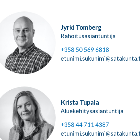
Jyrki Tomberg
Rahoitusasiantuntija
+358 50 569 6818
etunimi.sukunimi@satakunta.f
Krista Tupala
Aluekehitysasiantuntija
+358 44 711 4387
etunimi.sukunimi@satakunta.f