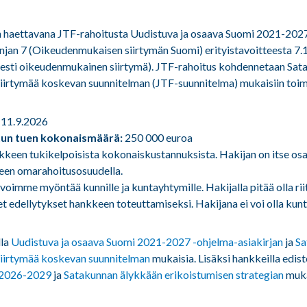
n haettavana JTF-rahoitusta Uudistuva ja osaava Suomi 2021-202
linjan 7 (Oikeudenmukaisen siirtymän Suomi) erityistavoitteesta 7.
sesti oikeudenmukainen siirtymä). JTF-rahoitus kohdennetaan Sa
irtymää koskevan suunnitelman (JTF-suunnitelma) mukaisiin toimi
.-11.9.2026
un tuen kokonaismäärä:
250 000 euroa
kkeen tukikelpoisista kokonaiskustannuksista. Hakijan on itse osa
een omarahoitusosuudella.
voimme myöntää kunnille ja kuntayhtymille. Hakijalla pitää olla rii
et edellytykset hankkeen toteuttamiseksi. Hakijana ei voi olla kun
la
Uudistuva ja osaava Suomi 2021-2027 -ohjelma-asiakirjan
ja
Sa
iirtymää koskevan suunnitelman
mukaisia. Lisäksi hankkeilla edis
 2026-2029
ja
Satakunnan älykkään erikoistumisen strategian
muka