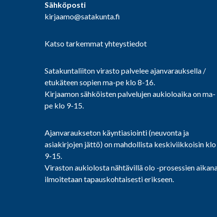
Sähköposti
kirjaamo@satakunta.fi
Katso tarkemmat yhteystiedot
Satakuntaliiton virasto palvelee ajanvarauksella /
etukäteen sopien ma-pe klo 8-16.
Kirjaamon sähköisten palvelujen aukioloaika on ma-
pe klo 9-15.
Ajanvaraukseton käyntiasiointi (neuvonta ja
asiakirjojen jättö) on mahdollista keskiviikkoisin klo
9-15.
Viraston aukiolosta nähtävillä olo -prosessien aikan
ilmoitetaan tapauskohtaisesti erikseen.