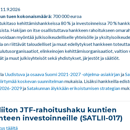
.-11.9.2026
un tuen kokonaismäärä:
700 000 euroa
tukitaso kehittämishankkeissa 80 % ja investoinneissa 70 % hankk
sta. Hakijan on itse osallistuttava hankkeen rahoitukseen omarah
voidaan myöntää julkisoikeudelliselle yhteisölle ja yksityisoikeudel
lla on riittävät taloudelliset ja muut edellytykset hankkeen toteutt
lutusorganisaatiot, elinkeinojen kehittämisorganisaatiot, valtion 
 ja muut julkisyhteisöt sekä yhdistykset, järjestöt ja säätiöt.
la
Uudistuva ja osaava Suomi 2021-2027 -ohjelma-asiakirjan
ja
Sa
iirtymää koskevan suunnitelman
mukaisia. Lisäksi hankkeilla edis
 2026-2029
ja
Satakunnan älykkään erikoistumisen strategian
muka
iiton JTF-rahoitushaku kuntien
teen investoinneille (SATLII-017)
us täältä