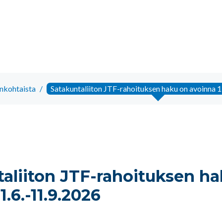
nkohtaista
/
Satakuntaliiton JTF-rahoituksen haku on avoinna 1
aliiton JTF-rahoituksen h
1.6.-11.9.2026