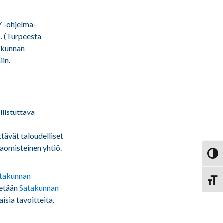
7 -ohjelma-
1. (Turpeesta
takunnan
in.
llistuttava
ttävät taloudelliset
taomisteinen yhtiö.
Vaihd
takunnan
Vaihd
tetään
Satakunnan
isia tavoitteita.