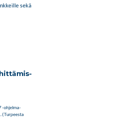
ankkeille sekä
hittämis-
7 -ohjelma-
1. (Turpeesta