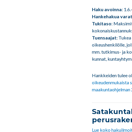
Haku avoinna
: 1.6
Hankehakua varat
Tukitaso
: Maksimi
kokonaiskustannuksi
Tuensaajat:
Tukea 
oikeushenkilölle, jo
mm. tutkimus- ja kou
kunnat, kuntayhtymät
Hankkeiden tulee ol
oikeudenmukaista s
maakuntaohjelman
Satakuntal
perusraken
Lue koko hakuilmoit