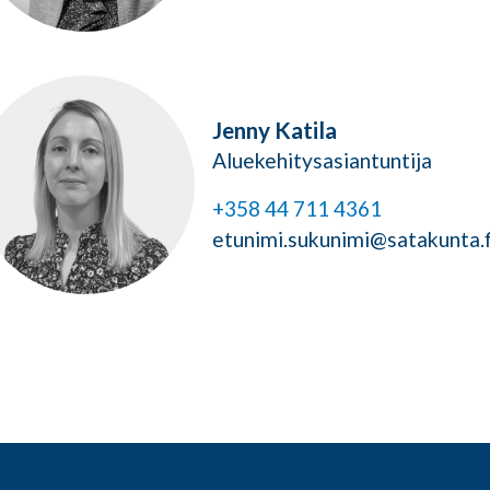
Jenny Katila
Aluekehitysasiantuntija
+358 44 711 4361
etunimi.sukunimi@satakunta.f