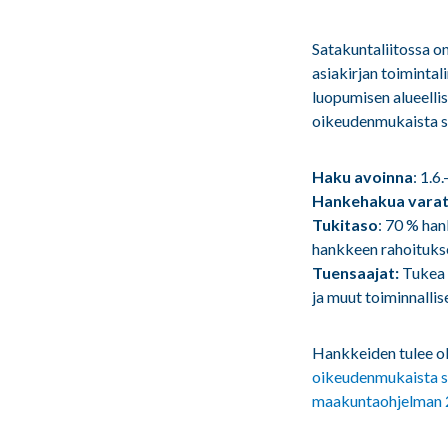
Satakuntaliitossa o
asiakirjan toiminta
luopumisen alueelli
oikeudenmukaista si
Haku avoinna
: 1.6
Hankehakua varat
Tukitaso
: 70 % han
hankkeen rahoituks
Tuensaajat:
Tukea 
ja muut toiminnallis
Hankkeiden tulee ol
oikeudenmukaista s
maakuntaohjelman