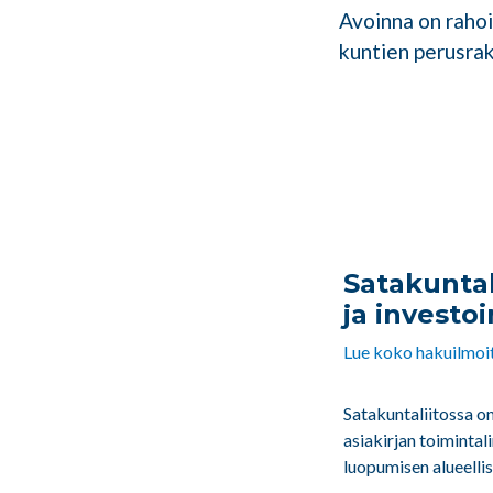
Avoinna on rahoi
kuntien perusrak
Satakuntal
ja investoi
Lue koko hakuilmoit
Satakuntaliitossa o
asiakirjan toiminta
luopumisen alueelli