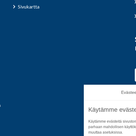
Sivukartta
Evästee
a
Käytämme eväste
Käytämme evästeitä sivuston
parhaan mahdollisen käyttök
muuttaa asetuksissa.