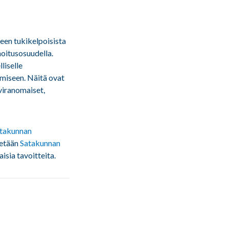
een tukikelpoisista
oitusosuudella.
liselle
amiseen. Näitä ovat
viranomaiset,
takunnan
tetään
Satakunnan
isia tavoitteita.