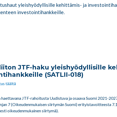
tushaut yleishyödyllisille kehittämis- ja investointih
enteen investointihankkeille.
iiton JTF-haku yleishyödyllisille ke
ntihankkeille (SATLII-018)
us täältä
n haettavana JTF-rahoitusta Uudistuva ja osaava Suomi 2021-202
linjan 7 (Oikeudenmukaisen siirtymän Suomi) erityistavoitteesta 7.
sesti oikeudenmukainen siirtymä).