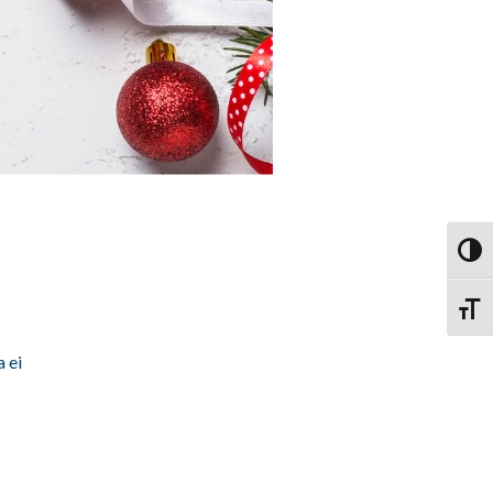
Vaihd
Vaihd
 ei