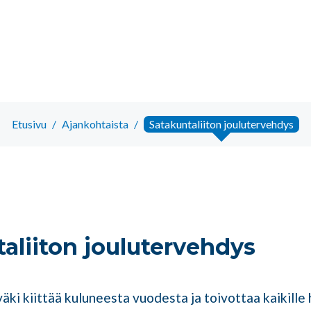
Etusivu
/
Ajankohtaista
/
Satakuntaliiton joulutervehdys
aliiton joulutervehdys
äki kiittää kuluneesta vuodesta ja toivottaa kaikille 