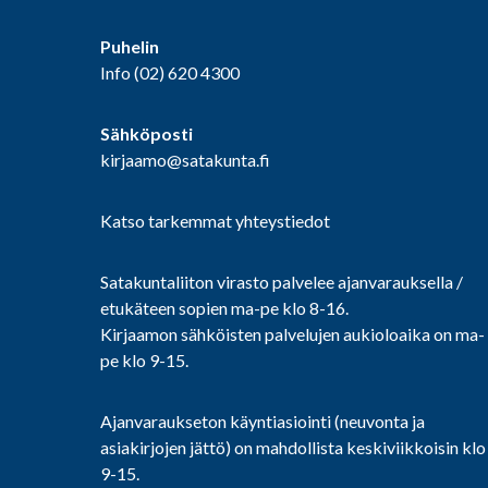
Puhelin
Info
(02) 620 4300
Sähköposti
kirjaamo@satakunta.fi
Katso tarkemmat yhteystiedot
Satakuntaliiton virasto palvelee ajanvarauksella /
etukäteen sopien ma-pe klo 8-16.
Kirjaamon sähköisten palvelujen aukioloaika on ma-
pe klo 9-15.
Ajanvaraukseton käyntiasiointi (neuvonta ja
asiakirjojen jättö) on mahdollista keskiviikkoisin klo
9-15.