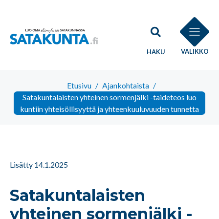
VALIKKO
HAKU
Etusivu
/
Ajankohtaista
/
Satakuntalaisten yhteinen sormenjälki -taideteos luo
kuntiin yhteisöllisyyttä ja yhteenkuuluvuuden tunnetta
Lisätty 14.1.2025
Satakuntalaisten
yhteinen sormenjälki -