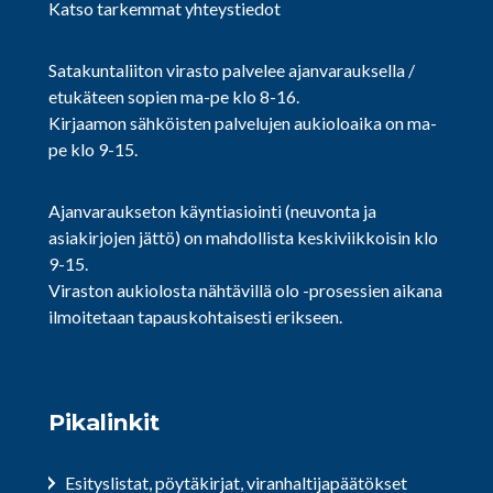
Katso tarkemmat yhteystiedot
Satakuntaliiton virasto palvelee ajanvarauksella /
etukäteen sopien ma-pe klo 8-16.
Kirjaamon sähköisten palvelujen aukioloaika on ma-
pe klo 9-15.
Ajanvaraukseton käyntiasiointi (neuvonta ja
asiakirjojen jättö) on mahdollista keskiviikkoisin klo
9-15.
Viraston aukiolosta nähtävillä olo -prosessien aikana
ilmoitetaan tapauskohtaisesti erikseen.
Pikalinkit
Esityslistat, pöytäkirjat, viranhaltijapäätökset