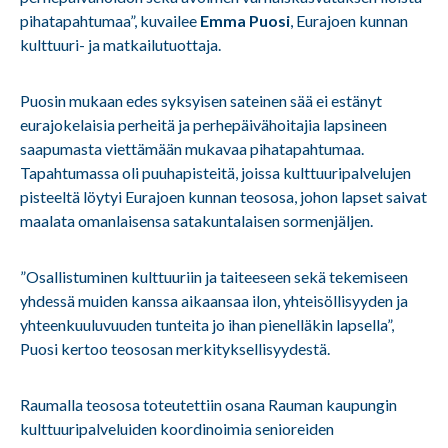
pihatapahtumaa”, kuvailee
Emma Puosi
,
Eurajoen kunnan
kulttuuri- ja matkailutuottaja.
Puosin mukaan edes syksyisen sateinen sää ei estänyt
eurajokelaisia perheitä ja perhepäivähoitajia lapsineen
saapumasta viettämään mukavaa pihatapahtumaa.
Tapahtumassa oli puuhapisteitä, joissa kulttuuripalvelujen
pisteeltä löytyi Eurajoen kunnan teososa, johon lapset saivat
maalata omanlaisensa satakuntalaisen sormenjäljen.
”Osallistuminen kulttuuriin ja taiteeseen sekä tekemiseen
yhdessä muiden kanssa aikaansaa ilon, yhteisöllisyyden ja
yhteenkuuluvuuden tunteita jo ihan pienelläkin lapsella”,
Puosi kertoo teososan merkityksellisyydestä.
Raumalla teososa toteutettiin osana Rauman kaupungin
kulttuuripalveluiden koordinoimia senioreiden