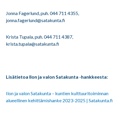
Jonna Fagerlund, puh. 044 711 4355,
jonna.fagerlund@satakunta.fi
Krista Tupala, puh. 044 711 4387,
krista.tupala@satakunta.fi
Lisätietoa Ilon ja valon Satakunta -hankkeesta:
Ilon ja valon Satakunta – kuntien kulttuuritoiminnan
alueellinen kehittämishanke 2023-2025 | Satakunta.fi