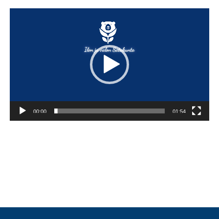
Videotoistin
00:00
01:54