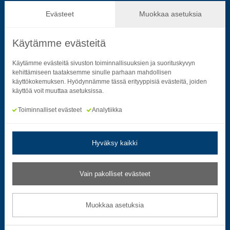
Hallinto ja päätöksenteko
Evästeet
Muokkaa asetuksia
Käytämme evästeitä
Seuraa sosiaalisessa mediassa
Käytämme evästeitä sivuston toiminnallisuuksien ja suorituskyvyn
kehittämiseen taataksemme sinulle parhaan mahdollisen
käyttökokemuksen. Hyödynnämme tässä erityyppisiä evästeitä, joiden
Neliön mallinen ikoni, joka kuvastaa f-kirjainta.
Neliön mallinen ikoni, joka kuvastaa f-kirjainta.
Neliön mallinen ikoni, joka kuvastaa kame
Neliön mallinen ikoni, jonka sisäll
Neliön mallinen ikoni, jok
Neliön mallinen i
käyttöä voit muuttaa asetuksissa.
Toiminnalliset evästeet
Analytiikka
Hyväksy kaikki
Tietosuoja- ja rekisteriselosteet
|
Saavutettavuusseloste
Vain pakolliset evästeet
Muokkaa evästeasetuksia
Muokkaa asetuksia
© 2026 Satakuntaliitto. All Rights Reserved.