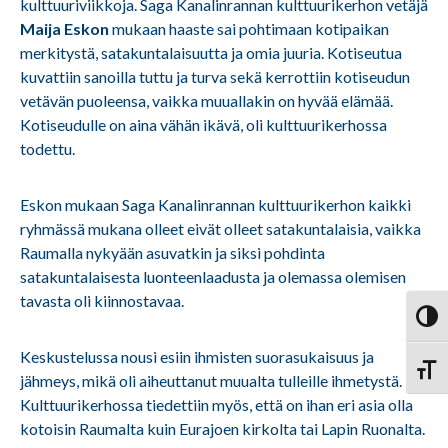
kulttuuriviikkoja. Saga Kanalinrannan kulttuurikerhon vetäjä
Maija Eskon
mukaan haaste sai pohtimaan kotipaikan
merkitystä, satakuntalaisuutta ja omia juuria.
Kotiseutua
kuvattiin sanoilla tuttu ja turva sekä kerrottiin kotiseudun
vetävän puoleensa, vaikka muuallakin on hyvää elämää.
Kotiseudulle on aina vähän ikävä, oli kulttuurikerhossa
todettu.
Eskon mukaan Saga Kanalinrannan kulttuurikerhon kaikki
ryhmässä mukana olleet eivät olleet satakuntalaisia, vaikka
Raumalla nykyään asuvatkin ja siksi pohdinta
satakuntalaisesta luonteenlaadusta ja olemassa olemisen
tavasta oli kiinnostavaa.
Vaihd
Keskustelussa nousi esiin ihmisten suorasukaisuus ja
Vaihd
jähmeys, mikä oli aiheuttanut muualta tulleille ihmetystä.
Kulttuurikerhossa tiedettiin myös, että on ihan eri asia olla
kotoisin Raumalta kuin Eurajoen kirkolta tai Lapin Ruonalta.