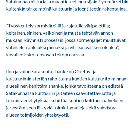
Satakunnan historia ja maantieteellinen sijainti ymmärrettiin
kuitenkin tärkeimpinä kulttuurin ja identiteetin rakentajina.
”Työskentely sormiväreillä ja rajatulla väripaletilla;
keltainen, sininen, valkoinen ja musta tehtävän annon
mukaan, käynnisti prosessin, jossa sormenjäljet muuttuivat
yhteiseksi paksuksi pinnaksi ja vihreän värikerroksiksi”,
kuvailee Esko teososan tekoprosessia.
Ilon ja valon Satakunta –hanke on Opetus- ja
kulttuuriministeriön rahoittama kuntien
kulttuuritoiminnan
alueellinen kehittämishanke, jonka tavoitteena on edistää
Satakunnassa kulttuurin ja taiteen saavutettavuutta ja
toimintaedellytyksiä, kehittää kuntien kulttuuripalvelujen
järjestämiseen liittyviä toimintamalleja sekä vahvistaa
alueen toimijoiden yhteistyötä.