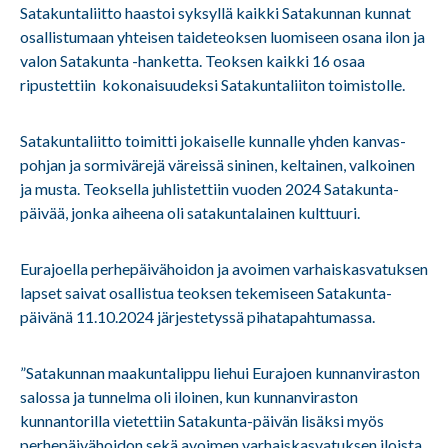
Satakuntaliitto haastoi syksyllä kaikki Satakunnan kunnat
osallistumaan yhteisen taideteoksen luomiseen osana ilon ja
valon Satakunta -hanketta. Teoksen kaikki 16 osaa
ripustettiin kokonaisuudeksi Satakuntaliiton toimistolle.
Satakuntaliitto toimitti jokaiselle kunnalle yhden kanvas-
pohjan ja sormivärejä väreissä sininen, keltainen, valkoinen
ja musta. Teoksella juhlistettiin vuoden 2024 Satakunta-
päivää, jonka aiheena oli satakuntalainen kulttuuri.
Eurajoella perhepäivähoidon ja avoimen varhaiskasvatuksen
lapset saivat osallistua teoksen tekemiseen Satakunta-
päivänä 11.10.2024 järjestetyssä pihatapahtumassa.
”Satakunnan maakuntalippu liehui Eurajoen kunnanviraston
salossa ja tunnelma oli iloinen, kun kunnanviraston
kunnantorilla vietettiin Satakunta-päivän lisäksi myös
perhepäivähoidon sekä avoimen varhaiskasvatuksen iloista