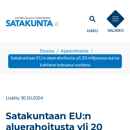
VALIKKO
HAKU
Etusivu
/
Ajankohtaista
/
Satakuntaan EU:n aluerahoitusta yli 20 miljoonaa euroa
kahtena tulevana vuotena
Lisätty 30.10.2024
Satakuntaan EU:n
aluerahoitusta yli 20