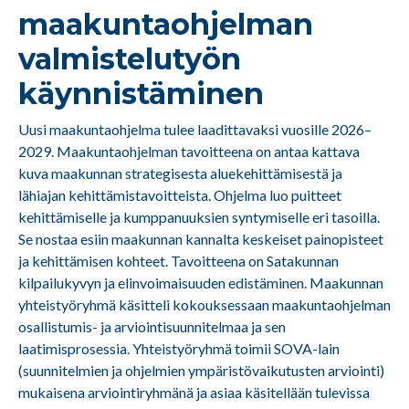
maakuntaohjelman
valmistelutyön
käynnistäminen
Uusi maakuntaohjelma tulee laadittavaksi vuosille 2026–
2029. Maakuntaohjelman tavoitteena on antaa kattava
kuva maakunnan strategisesta aluekehittämisestä ja
lähiajan kehittämistavoitteista. Ohjelma luo puitteet
kehittämiselle ja kumppanuuksien syntymiselle eri tasoilla.
Se nostaa esiin maakunnan kannalta keskeiset painopisteet
ja kehittämisen kohteet. Tavoitteena on Satakunnan
kilpailukyvyn ja elinvoimaisuuden edistäminen. Maakunnan
yhteistyöryhmä käsitteli kokouksessaan maakuntaohjelman
osallistumis- ja arviointisuunnitelmaa ja sen
laatimisprosessia. Yhteistyöryhmä toimii SOVA-lain
(suunnitelmien ja ohjelmien ympäristövaikutusten arviointi)
mukaisena arviointiryhmänä ja asiaa käsitellään tulevissa