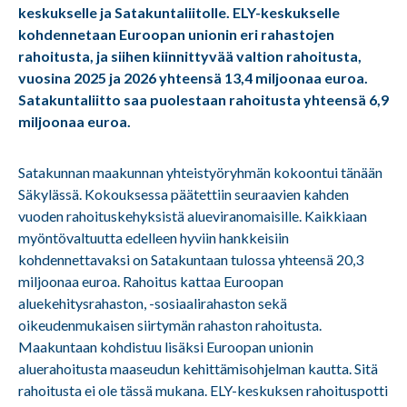
keskukselle ja Satakuntaliitolle. ELY-keskukselle
kohdennetaan Euroopan unionin eri rahastojen
rahoitusta, ja siihen kiinnittyvää valtion rahoitusta,
vuosina 2025 ja 2026 yhteensä 13,4 miljoonaa euroa.
Satakuntaliitto saa puolestaan rahoitusta yhteensä 6,9
miljoonaa euroa.
Satakunnan maakunnan yhteistyöryhmän kokoontui tänään
Säkylässä. Kokouksessa päätettiin seuraavien kahden
vuoden rahoituskehyksistä alueviranomaisille. Kaikkiaan
myöntövaltuutta edelleen hyviin hankkeisiin
kohdennettavaksi on Satakuntaan tulossa yhteensä 20,3
miljoonaa euroa. Rahoitus kattaa Euroopan
aluekehitysrahaston, -sosiaalirahaston sekä
oikeudenmukaisen siirtymän rahaston rahoitusta.
Maakuntaan kohdistuu lisäksi Euroopan unionin
aluerahoitusta maaseudun kehittämisohjelman kautta. Sitä
rahoitusta ei ole tässä mukana. ELY-keskuksen rahoituspotti