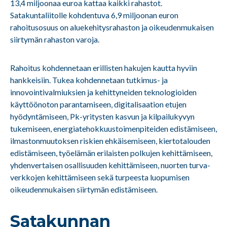
13,4 miljoonaa euroa kattaa kaikki rahastot.
Satakuntaliitolle kohdentuva 6,9 miljoonan euron
rahoitusosuus on aluekehitysrahaston ja oikeudenmukaisen
siirtymän rahaston varoja.
Rahoitus kohdennetaan erillisten hakujen kautta hyviin
hankkeisiin. Tukea kohdennetaan tutkimus- ja
innovointivalmiuksien ja kehittyneiden teknologioiden
käyttöönoton parantamiseen, digitalisaation etujen
hyödyntämiseen, Pk-yritysten kasvun ja kilpailukyvyn
tukemiseen, energiatehokkuustoimenpiteiden edistämiseen,
ilmastonmuutoksen riskien ehkäisemiseen, kiertotalouden
edistämiseen, työelämän erilaisten polkujen kehittämiseen,
yhdenvertaisen osallisuuden kehittämiseen, nuorten turva-
verkkojen kehittämiseen sekä turpeesta luopumisen
oikeudenmukaisen siirtymän edistämiseen.
Satakunnan