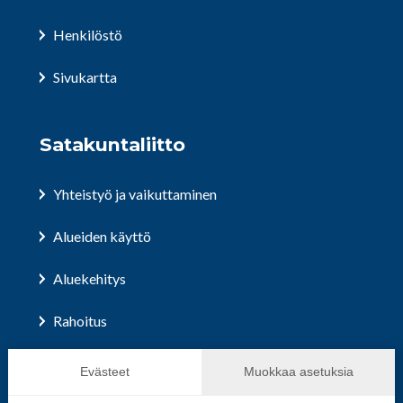
Henkilöstö
Sivukartta
Satakuntaliitto
Yhteistyö ja vaikuttaminen
Alueiden käyttö
Aluekehitys
Rahoitus
Hallinto ja päätöksenteko
Evästeet
Muokkaa asetuksia