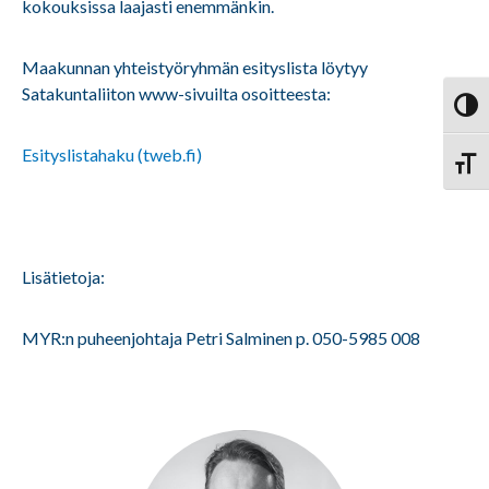
kokouksissa laajasti enemmänkin.
Maakunnan yhteistyöryhmän esityslista löytyy
Satakuntaliiton www-sivuilta osoitteesta:
Vaihd
Esityslistahaku (tweb.fi)
Vaihd
Lisätietoja:
MYR:n puheenjohtaja Petri Salminen p. 050-5985 008