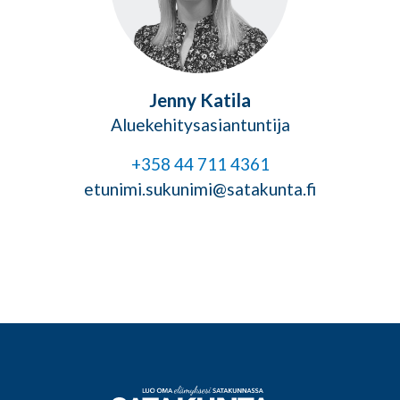
Jenny Katila
Aluekehitysasiantuntija
+358 44 711 4361
etunimi.sukunimi@satakunta.fi