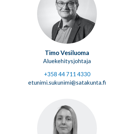
Timo Vesiluoma
Aluekehitysjohtaja
+358 44 711 4330
etunimi.sukunimi@satakunta.fi