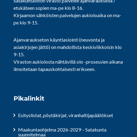
Satakuntaliiton virasto palvelee ajanvarauksella /
etukäteen sopien ma-pe klo 8-16.
Kirjaamon sähköisten palvelujen aukioloaika on ma-
pe klo 9-15.
Ajanvaraukseton käyntiasiointi (neuvonta ja
asiakirjojen jättö) on mahdollista keskiviikkoisin klo
9-15.
Viraston aukiolosta nähtävillä olo -prosessien aikana
ilmoitetaan tapauskohtaisesti erikseen.
Pikalinkit
Esityslistat, pöytäkirjat, viranhaltijapäätökset
Maakuntaohjelma 2026-2029 – Satakunta
suunnitelmaa