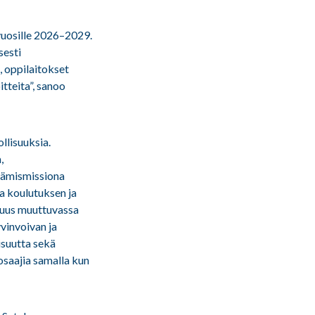
uosille 2026–2029.
sesti
, oppilaitokset
tteita”, sanoo
llisuuksia.
,
tämismissiona
a koulutuksen ja
vuus muuttuvassa
vinvoivan ja
isuutta sekä
 osaajia samalla kun