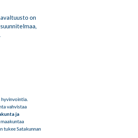
avaltuusto on
suunnitelmaa,
.
hyvinvointia.
ta vahvistaa
akunta ja
ti maakuntaa
an tukee Satakunnan