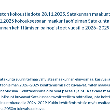
ton kokoustiedote 28.11.2025. Satakunnan maakunt
1.2025 kokouksessaan maakuntaohjelman Satakunta 
kunnan kehittämisen painopisteet vuosille 2026–2029
takunta suunnitelmaa vahvistaa maakunnan elinvoimaa, kasvua ja 
aohjelman 2026–2029 kehittämismissiot kuvaavat, miten maakun
ina vuosina. Kehittämismissioita ovat
paras sijainti, kasvava ma
. Missiot kuvaavat Satakunnan tavoitteellista tahtotilaa, jota koh
valtuustokaudella 2026–2029. Kukin kehittämismissio myös osalta
a 2050:n tulevaisuuskuvia.