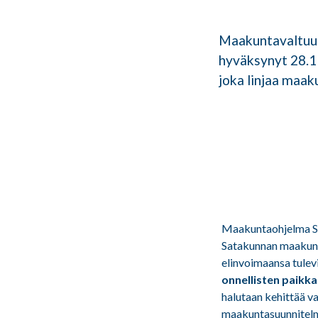
Maakuntavaltuus
hyväksynyt 28.1
joka linjaa maa
Maakuntaohjelma Sa
Satakunnan maakunt
elinvoimaansa tulev
onnellisten paikka
halutaan kehittää 
maakuntasuunnitelm