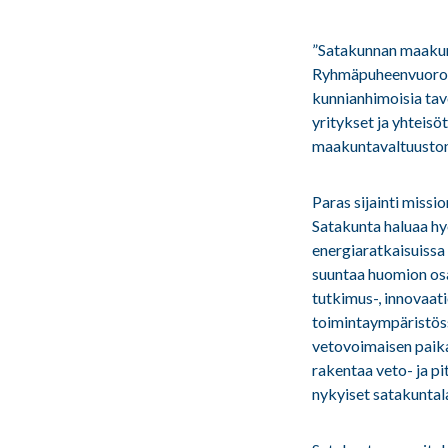
”Satakunnan maakun
Ryhmäpuheenvuoroissa
kunnianhimoisia tav
yritykset ja yhteis
maakuntavaltuusto
Paras sijainti missi
Satakunta haluaa hyö
energiaratkaisuiss
suuntaa huomion osa
tutkimus-, innovaat
toimintaympäristöss
vetovoimaisen paika
rakentaa veto- ja pi
nykyiset satakuntal