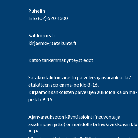
Puhelin
Info
(02) 620 4300
Sähköposti
kirjaamo@satakunta.fi
Katso tarkemmat yhteystiedot
Satakuntaliiton virasto palvelee ajanvarauksella /
etukäteen sopien ma-pe klo 8-16.
Kirjaamon sähköisten palvelujen aukioloaika on ma-
pe klo 9-15.
Ajanvaraukseton käyntiasiointi (neuvonta ja
asiakirjojen jättö) on mahdollista keskiviikkoisin klo
9-15.