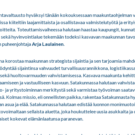
tavaltuusto hyväksyi tänään kokouksessaan maakuntaohjelman v
 kiiteltiin laajamittaista ja osallistavaa valmistelutyötä ja erityi
oitteita. Toteuttamisvaiheessa halutaan haastaa kaupungit, kunnat
öt sekä hyvinvointialue tekemään todeksi kasvavan maakunnan tavoi
n puheenjohtaja
Arja Laulainen
.
ona korostaa maakunnan strategista sijaintia ja sen tarjoamia mahdo
dyntää sijaintinsa vahvuudet turvallisuusrannikkona, logistiikassa
a sekä huoltovarmuuden vahvistamisessa. Kasvava maakunta kehit
amiseen ja vastuulliseen kasvuun. Satakunnassa halutaan vahvista
io- ja yritystoiminnan merkitystä sekä varmistaa työvoiman saata
ä. Kolmas missio, eli onnellisten paikka, rakentaa Satakunnasta hy
n asua ja elää. Satakunnassa halutaan edistää luonnon monimuoto
tovoimaltaan sellaista aluetta, joka houkuttelee uusia asukkaita ja
aiset kokevat elämänlaatunsa paranevan.