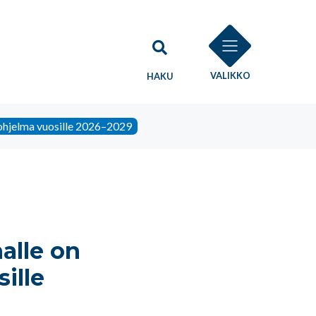
VALIKKO
HAKU
aohjelma vuosille 2026–2029
alle on
ille