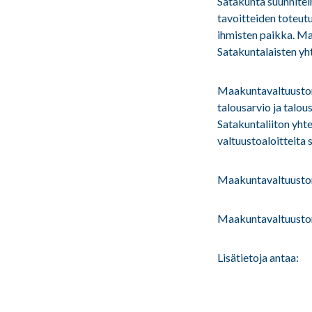
Satakunta suunnite
tavoitteiden toteutu
ihmisten paikka. Ma
Satakuntalaisten yh
Maakuntavaltuuston 
talousarvio ja talo
Satakuntaliiton yht
valtuustoaloitteita
Maakuntavaltuuston
Maakuntavaltuust
Lisätietoja antaa: