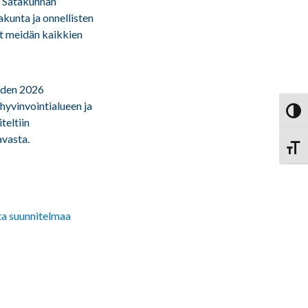
ä Satakunnan
akunta ja onnellisten
at meidän kaikkien
oden 2026
hyvinvointialueen ja
Vaihd
teltiin
avasta.
Vaihd
a suunnitelmaa