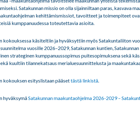
lmaa –maakuntaohjelma tavoittelee maakunnan yhteistä tekemist
miseksi. Satakunnan missio on olla sijainniltaan paras, kasvava ma
akuntaohjelman kehittämismissiot, tavoitteet ja toimenpiteet ov
teisiä kumppanuudessa toteutettavia asioita.
kokouksessa käsiteltiin ja hyväksyttiin myös Satakuntaliiton vu
ussuunnitelma vuosille 2026–2029, Satakunnan kuntien, Satakunnan 
einen strateginen kumppanuussopimus puitesopimuksena sekä käsi
 sekä kuultiin tilannekatsaus merialuesuunnittelusta ja maakuntaka
 kokouksen esityslistaan pääset
tästä linkistä
.
on hyväksymä
Satakunnan maakuntaohjelma 2026-2029 – Satakunt