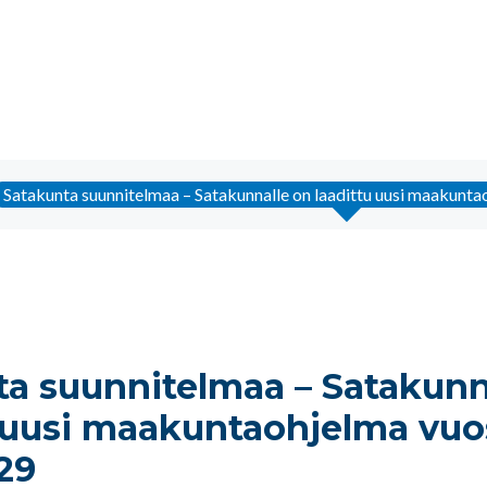
Satakunta suunnitelmaa – Satakunnalle on laadittu uusi maakunt
ta suunnitelmaa – Satakunn
 uusi maakuntaohjelma vuos
29