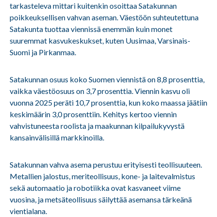
tarkasteleva mittari kuitenkin osoittaa Satakunnan
poikkeuksellisen vahvan aseman. Väestöön suhteutettuna
Satakunta tuottaa viennissä enemmän kuin monet
suuremmat kasvukeskukset, kuten Uusimaa, Varsinais-
Suomi ja Pirkanmaa.
Satakunnan osuus koko Suomen viennistä on 8,8 prosenttia,
vaikka väestöosuus on 3,7 prosenttia. Viennin kasvu oli
vuonna 2025 peräti 10,7 prosenttia, kun koko maassa jäätiin
keskimäärin 3,0 prosenttiin. Kehitys kertoo viennin
vahvistuneesta roolista ja maakunnan kilpailukyvystä
kansainvälisillä markkinoilla.
Satakunnan vahva asema perustuu erityisesti teollisuuteen.
Metallien jalostus, meriteollisuus, kone- ja laitevalmistus
sekä automaatio ja robotiikka ovat kasvaneet viime
vuosina, ja metsäteollisuus säilyttää asemansa tärkeänä
vientialana.