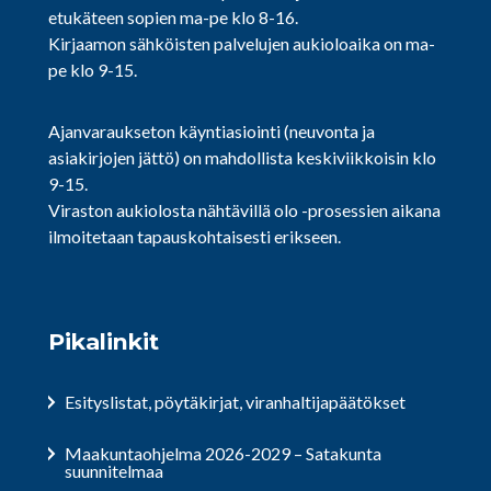
etukäteen sopien ma-pe klo 8-16.
Kirjaamon sähköisten palvelujen aukioloaika on ma-
pe klo 9-15.
Ajanvaraukseton käyntiasiointi (neuvonta ja
asiakirjojen jättö) on mahdollista keskiviikkoisin klo
9-15.
Viraston aukiolosta nähtävillä olo -prosessien aikana
ilmoitetaan tapauskohtaisesti erikseen.
Pikalinkit
Esityslistat, pöytäkirjat, viranhaltijapäätökset
Maakuntaohjelma 2026-2029 – Satakunta
suunnitelmaa