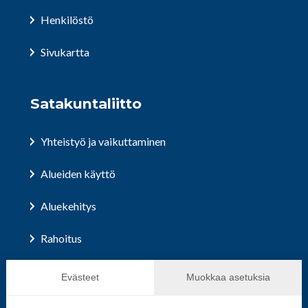
Henkilöstö
Sivukartta
Satakuntaliitto
Yhteistyö ja vaikuttaminen
Alueiden käyttö
Aluekehitys
Rahoitus
Hallinto ja päätöksenteko
Evästeet
Muokkaa asetuksia