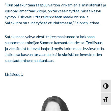
”Kun Satakuntaan saapuu valtion virkamiehiä, ministereitä ja
europarlamentaarikkoja, on tärkeää näyttää, missä kasvu
syntyy. Tulevaisuutta rakennetaan maakunnissa ja
Satakunta on siinä työssä eturintamassa,” Salonen jatkaa.
Satakunnan vahva vienti tekee maakunnasta kokoaan
suuremman toimijan Suomen kansantaloudessa. Teollisuus
ja vientitulot tukevat laajasti myös koko maan hyvinvointia.
Jatkossa kasvun turvaamiseksi keskeistä on investointien
suuntautuminen maakuntaan.
Lisätiedot:
Vaihd
Vaihd