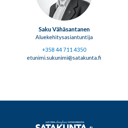
Saku Vähäsantanen
Aluekehitysasiantuntija
+358 44 711 4350
etunimi.sukunimi@satakunta.fi