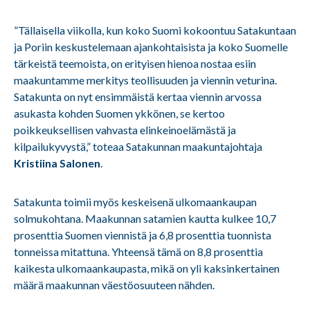
”Tällaisella viikolla, kun koko Suomi kokoontuu Satakuntaan
ja Poriin keskustelemaan ajankohtaisista ja koko Suomelle
tärkeistä teemoista, on erityisen hienoa nostaa esiin
maakuntamme merkitys teollisuuden ja viennin veturina.
Satakunta on nyt ensimmäistä kertaa viennin arvossa
asukasta kohden Suomen ykkönen, se kertoo
poikkeuksellisen vahvasta elinkeinoelämästä ja
kilpailukyvystä,” toteaa Satakunnan maakuntajohtaja
Kristiina Salonen
.
Satakunta toimii myös keskeisenä ulkomaankaupan
solmukohtana. Maakunnan satamien kautta kulkee 10,7
prosenttia Suomen viennistä ja 6,8 prosenttia tuonnista
tonneissa mitattuna. Yhteensä tämä on 8,8 prosenttia
kaikesta ulkomaankaupasta, mikä on yli kaksinkertainen
määrä maakunnan väestöosuuteen nähden.