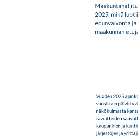
Maakuntahallitu
2025, mikä luot
edunvalvonta ja 
maakunnan etuja p
Vuoden 2025 ajankoh
vuosittain päivitty
näkökulmasta kansal
tavoitteiden saavut
kaupunkien ja kunti
järjestöjen ja yritt