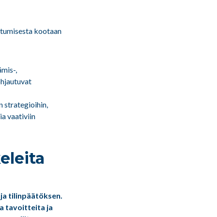
eutumisesta kootaan
ämis-,
ohjautuvat
 strategioihin,
a vaativiin
eleita
a tilinpäätöksen.
a tavoitteita ja