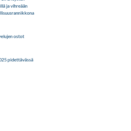
lä ja vihreään
allisuusrannikkona
velujen ostot
2025 pidettävässä