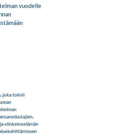
itelman vuodelle
unnan
distämään
 joka toimii
kunnan
nitelman
kansanedustajien,
 ja elinkeinoelämän
n aluekehittämiseen