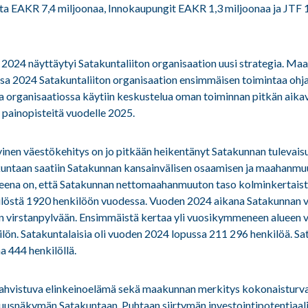
sta EAKR 7,4 miljoonaa, Innokaupungit EAKR 1,3 miljoonaa ja JTF 
 2024 näyttäytyi Satakuntaliiton organisaation uusi strategia. Ma
a 2024 Satakuntaliiton organisaation ensimmäisen toimintaa ohja
a organisaatiossa käytiin keskustelua oman toiminnan pitkän aikavä
 painopisteitä vuodelle 2025.
inen väestökehitys on jo pitkään heikentänyt Satakunnan tulevai
untaan saatiin Satakunnan kansainvälisen osaamisen ja maahanmu
tteena on, että Satakunnan nettomaahanmuuton taso kolminkertais
löstä 1920 henkilöön vuodessa. Vuoden 2024 aikana Satakunnan 
än virstanpylvään. Ensimmäistä kertaa yli vuosikymmeneen alueen
kilön. Satakuntalaisia oli vuoden 2024 lopussa 211 296 henkilöä. S
a 444 henkilöllä.
ahvistuva elinkeinoelämä sekä maakunnan merkitys kokonaisturval
isuusnäkymän Satakuntaan. Puhtaan siirtymän investointipotentiaali