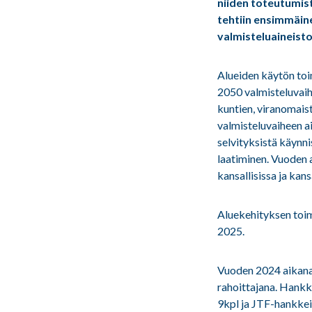
niiden toteutumis
tehtiin ensimmäine
valmisteluaineisto
Alueiden käytön to
2050 valmisteluvaih
kuntien, viranomaist
valmisteluvaiheen a
selvityksistä käynn
laatiminen. Vuoden a
kansallisissa ja kan
Aluekehityksen toim
2025.
Vuoden 2024 aikana
rahoittajana. Hankk
9kpl ja JTF-hankkeit