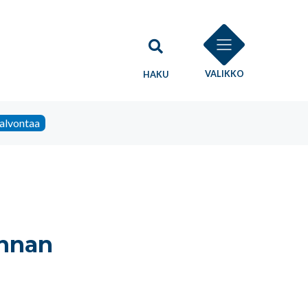
VALIKKO
HAKU
alvontaa
unnan