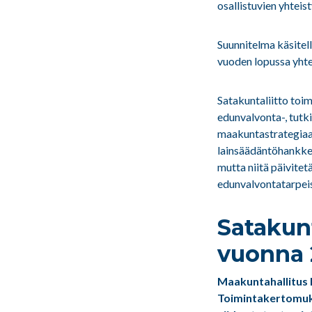
osallistuvien yhteis
Suunnitelma käsitel
vuoden lopussa yhte
Satakuntaliitto toi
edunvalvonta-, tutk
maakuntastrategiaan 
lainsäädäntöhankkei
mutta niitä päivitet
edunvalvontatarpeis
Satakunt
vuonna
Maakuntahallitus 
Toimintakertomu