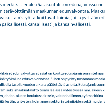
s merkitsi tiedoksi Satakuntaliiton edunajamissuunn
iin terävöittämään maakunnan edunvalvontaa. Maak
vaikuttamistyö tarkoittavat toimia, joilla pyritään e
aikallisesti, kansallisesti ja kansainvälisesti.
taiset edunvalvottavat asiat on koottu edunajamissuunnitelmaan,
vänä työkaluna edunvalvonnassa. Siihen on pyritty nostamaan maa
lisella tasolla vuoden aikana päätettäviä asioita. Edunajamissuun
tamiseksi maakuntaliitto toimii laajassa yhteistyössä mm. alueen 
en johdon, alueen koulutussektorin, valtionhallinnon, työmarkkina-
äjäjärjestön, yritysten, kolmannen sektorin toimijoiden sekä muide