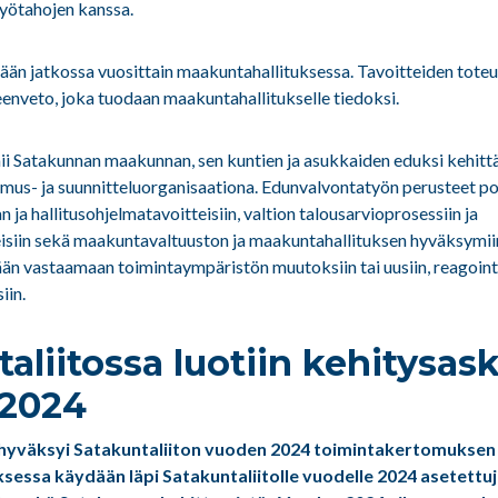
työtahojen kanssa.
lään jatkossa vuosittain maakuntahallituksessa. Tavoitteiden tot
enveto, joka tuodaan maakuntahallitukselle tiedoksi.
mii Satakunnan maakunnan, sen kuntien ja asukkaiden eduksi kehitt
imus- ja suunnitteluorganisaationa. Edunvalvontatyön perusteet p
ja hallitusohjelmatavoitteisiin, valtion talousarvioprosessiin ja
siin sekä maakuntavaltuuston ja maakuntahallituksen hyväksymiin
ään vastaamaan toimintaympäristön muutoksiin tai uusiin, reagointi
iin.
aliitossa luotiin kehitysask
 2024
hyväksyi Satakuntaliiton vuoden 2024 toimintakertomuksen j
ksessa
käydään läpi Satakuntaliitolle vuodelle 2024 asetettuj