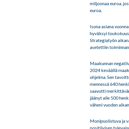
miljoonaa euroa, jo
euroa.
Isona asiana vuonna
hyväksyi toukokuuss
Strategiatyön aikan
asetettiin toiminnan
Maakunnan negatiiv
2024 keväällä maak
ohjelma. Sen tavoi
mennessä 640 henki
saavutti merkittäv
jäänyt alle 500 hen
väheni vuoden aikan
Monipuolistuva ja v
positiivisen tuleva