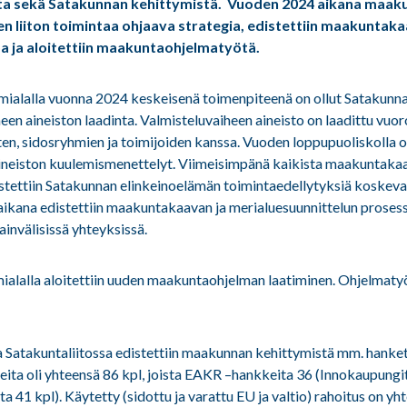
ta sekä Satakunnan kehittymistä. Vuoden 2024 aikana maaku
n liiton toimintaa ohjaava strategia, edistettiin maakuntak
a ja aloitettiin maakuntaohjelmatyötä.
imialalla vuonna 2024 keskeisenä toimenpiteenä on ollut Sataku
een aineiston laadinta. Valmisteluvaiheen aineisto on laadittu vuo
en, sidosryhmien ja toimijoiden kanssa. Vuoden loppupuoliskolla o
ineiston kuulemismenettelyt. Viimeisimpänä kaikista maakuntakaav
istettiin Satakunnan elinkeinoelämän toimintaedellytyksiä koskeva
ikana edistettiin maakuntakaavan ja merialuesuunnittelun prosesse
sainvälisissä yhteyksissä.
ialalla aloitettiin uuden maakuntaohjelman laatiminen. Ohjelmaty
 Satakuntaliitossa edistettiin maakunnan kehittymistä mm. hanke
eita oli yhteensä 86 kpl, joista EAKR –hankkeita 36 (Innokaupun
a 41 kpl). Käytetty (sidottu ja varattu EU ja valtio) rahoitus on yh