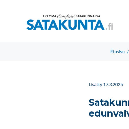
Etusivu
/
Lisätty 17.3.2025
Satakun
edunval