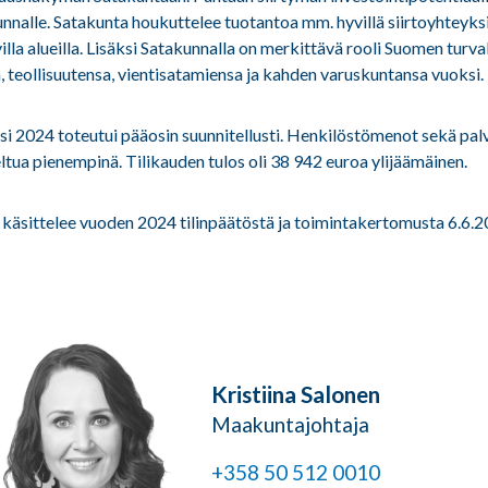
nalle. Satakunta houkuttelee tuotantoa mm. hyvillä siirtoyhteyksil
lla alueilla. Lisäksi Satakunnalla on merkittävä rooli Suomen turv
sa, teollisuutensa, vientisatamiensa ja kahden varuskuntansa vuoksi.
si 2024 toteutui pääosin suunnitellusti. Henkilöstömenot sekä pal
ltua pienempinä. Tilikauden tulos oli 38 942 euroa ylijäämäinen.
äsittelee vuoden 2024 tilinpäätöstä ja toimintakertomusta 6.6.
Kristiina Salonen
Maakuntajohtaja
+358 50 512 0010