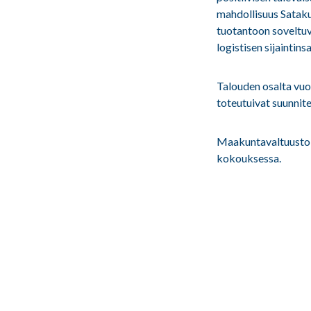
mahdollisuus Satakun
tuotantoon soveltuvi
logistisen sijaintin
Talouden osalta vuo
toteutuivat suunnite
Maakuntavaltuusto k
kokouksessa.