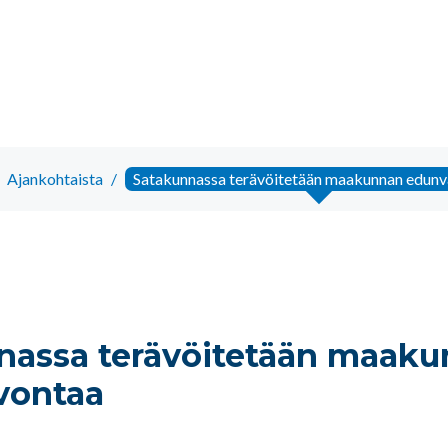
Ajankohtaista
/
Satakunnassa terävöitetään maakunnan edunv
nassa terävöitetään maak
vontaa