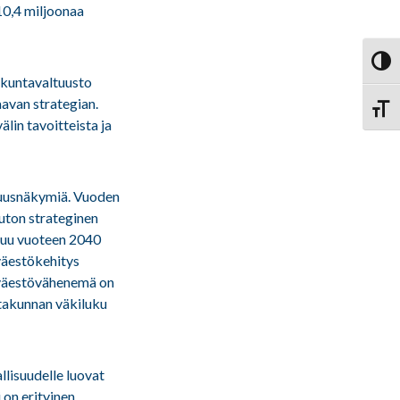
10,4 miljoonaa
Vaihd
akuntavaltuusto
avan strategian.
Vaihd
lin tavoitteista ja
suusnäkymiä. Vuoden
uton strateginen
tuu vuoteen 2040
väestökehitys
 väestövähenemä on
atakunnan väkiluku
lisuudelle luovat
 on erityinen