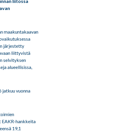
nnan liitossa
aavan
nnan maakuntakaavan
rovaikutuksessa
n järjestetty
aan liittyvistä
n selvityksen
ja alueellisissa,
ö jatkuu vuonna
toimien
git EAKR-hankkeita
teensä 19,1