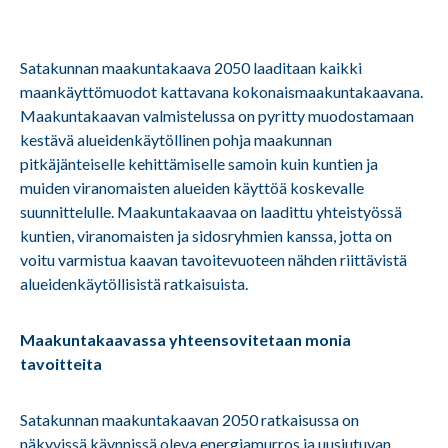
Satakunnan maakuntakaava 2050 laaditaan kaikki
maankäyttömuodot kattavana kokonaismaakuntakaavana.
Maakuntakaavan valmistelussa on pyritty muodostamaan
kestävä alueidenkäytöllinen pohja maakunnan
pitkäjänteiselle kehittämiselle samoin kuin kuntien ja
muiden viranomaisten alueiden käyttöä koskevalle
suunnittelulle. Maakuntakaavaa on laadittu yhteistyössä
kuntien, viranomaisten ja sidosryhmien kanssa, jotta on
voitu varmistua kaavan tavoitevuoteen nähden riittävistä
alueidenkäytöllisistä ratkaisuista.
Maakuntakaavassa yhteensovitetaan monia
tavoitteita
Satakunnan maakuntakaavan 2050 ratkaisussa on
näkyvissä käynnissä oleva energiamurros ja uusiutuvan