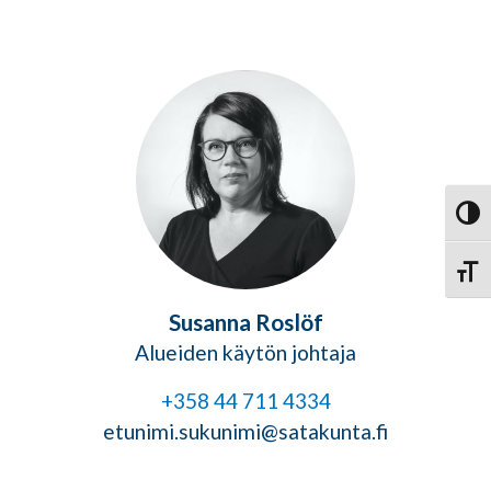
Vaihd
Vaihd
Susanna Roslöf
Alueiden käytön johtaja
+358 44 711 4334
etunimi.sukunimi@satakunta.fi