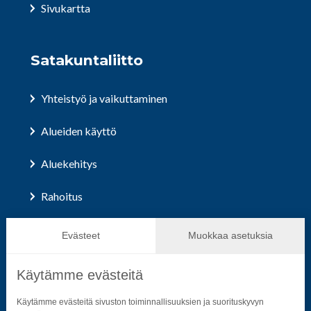
Sivukartta
Satakuntaliitto
Yhteistyö ja vaikuttaminen
Alueiden käyttö
Aluekehitys
Rahoitus
Hallinto ja päätöksenteko
Evästeet
Muokkaa asetuksia
Käytämme evästeitä
Seuraa sosiaalisessa mediassa
Käytämme evästeitä sivuston toiminnallisuuksien ja suorituskyvyn