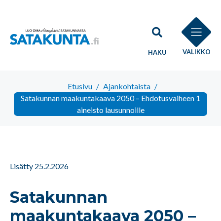
VALIKKO
HAKU
Etusivu
/
Ajankohtaista
/
Satakunnan maakuntakaava 2050 – Ehdotusvaiheen 1
aineisto lausunnoille
Lisätty 25.2.2026
Satakunnan
maakuntakaava 2050 –