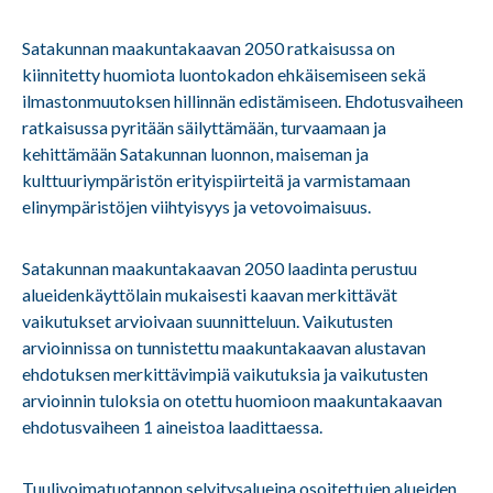
Satakunnan maakuntakaavan 2050 ratkaisussa on
kiinnitetty huomiota luontokadon ehkäisemiseen sekä
ilmastonmuutoksen hillinnän edistämiseen. Ehdotusvaiheen
ratkaisussa pyritään säilyttämään, turvaamaan ja
kehittämään Satakunnan luonnon, maiseman ja
kulttuuriympäristön erityispiirteitä ja varmistamaan
elinympäristöjen viihtyisyys ja vetovoimaisuus.
Satakunnan maakuntakaavan 2050 laadinta perustuu
alueidenkäyttölain mukaisesti kaavan merkittävät
vaikutukset arvioivaan suunnitteluun. Vaikutusten
arvioinnissa on tunnistettu maakuntakaavan alustavan
ehdotuksen merkittävimpiä vaikutuksia ja vaikutusten
arvioinnin tuloksia on otettu huomioon maakuntakaavan
ehdotusvaiheen 1 aineistoa laadittaessa.
Tuulivoimatuotannon selvitysalueina osoitettujen alueiden