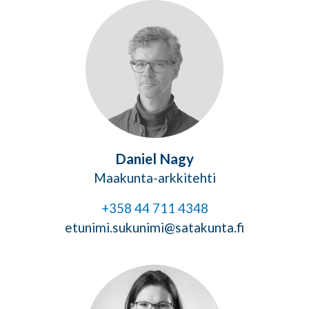
Daniel Nagy
Maakunta-arkkitehti
+358 44 711 4348
etunimi.sukunimi@satakunta.fi