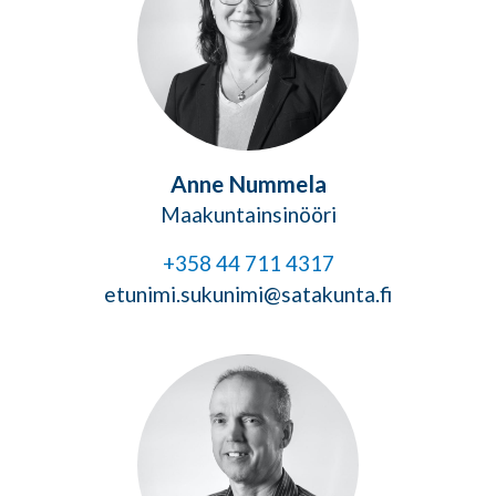
Anne Nummela
Maakuntainsinööri
+358 44 711 4317
etunimi.sukunimi@satakunta.fi