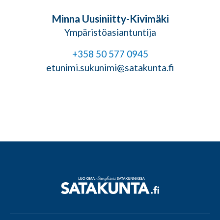
Minna Uusiniitty-Kivimäki
Ympäristöasiantuntija
+358 50 577 0945
etunimi.sukunimi@satakunta.fi