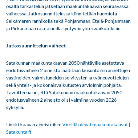
osalta tarkastelua jatketaan maakuntakaavan seuraavassa
vaiheessa. Jatkosuunnittelussa kiinnitetään huomiota
Selkämeren rannikolla sekä Pohjanmaan, Etelä-Pohjanmaan
ja Pirkanmaan raja-alueilla syntyviin yhteisvaikutuksiin.
Jatkosuunnittelun vaiheet
Satakunnan maakuntakaavan 2050 nähtäville asetettava
ehdotusvaiheen 2 aineisto laaditaan lausuntoihin annettujen
vastineiden, valmistuneiden selvitysten ja työneuvottelujen
sekä yhteis- ja kokonaisvaikutusten arvioinnin pohjalta.
Tavoitteena on, että Satakunnan maakuntakaavan 2050
ehdotusvaiheen 2 aineisto olisi valmiina vuoden 2026
syksyllä.
Linkki kaavan aineistoihin:
Vireillä olevat maakuntakaavat |
Satakunta.fi