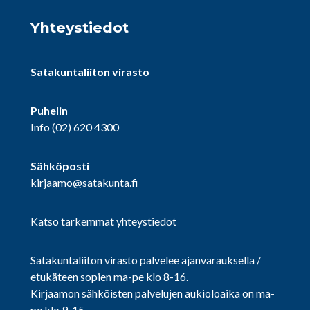
Yhteystiedot
Satakuntaliiton virasto
Puhelin
Info
(02) 620 4300
Sähköposti
kirjaamo@satakunta.fi
Katso tarkemmat yhteystiedot
Satakuntaliiton virasto palvelee ajanvarauksella /
etukäteen sopien ma-pe klo 8-16.
Kirjaamon sähköisten palvelujen aukioloaika on ma-
pe klo 9-15.