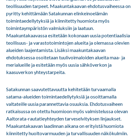
teollisuuden tarpeet. Maakuntakaavan ehdotusvaiheessa on
pyritty kehittämään Satakunnan elinkeinoelämän
toimintaedellytyksiä ja kiinnitetty huomiota myös
toimintaympäristön valmiuksiin ja laatuun.
Maakuntakaavassa esitetään kokonaan uusia potentiaalisia
teollisuus- ja varastotoimintojen alueita ja olemassa olevien
alueiden laajentamista. Lisäksi maakuntakaavan
ehdotuksessa osoitetaan tuulivoimaloiden alueita maa- ja
merialueille ja esitetään myös uusia sähköverkon ja
kaasuverkon yhteystarpeita.
Satakunnan saavutettavuutta kehitetään turvaamalla
satama-alueiden toimintaedellytyksiä ja osoittamalla
valtateille uusia parannettavia osuuksia. Ehdotusvaiheen
ratkaisussa on otettu huomioon myös valmistelussa olevan
Aaltorata-rautatieyhteyden tarveselvityksen linjaukset.
Maakuntakaavan laadinnan aikana on erityistä huomiota
kiinnitetty huoltovarmuuden ja turvallisuuden näkökulmiin.