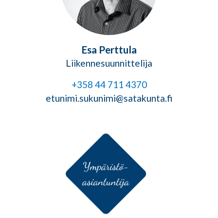
Esa Perttula
Liikennesuunnittelija
+358 44 711 4370
etunimi.sukunimi@satakunta.fi