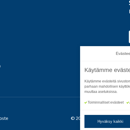
Evästee
a
Käytämme eväste
Käytämme evästeitä sivuston
parhaan mahdollisen käyttök
muuttaa asetuksissa.
Toiminnalliset evästeet
oste
© 2026 Satakuntaliitto. All R
Hyväksy kaikki