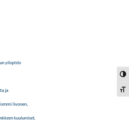
un yliopisto
Vaihd
ta ja
Vaihd
 Tommi Iivonen,
ankkeen kuulumiset,