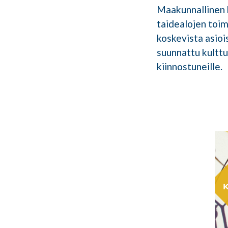
Maakunnallinen k
taidealojen toim
koskevista asioi
suunnattu kulttuu
kiinnostuneille.