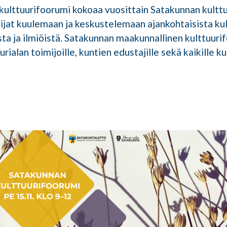
ulttuurifoorumi kokoaa vuosittain Satakunnan kulttuu
ijat kuulemaan ja keskustelemaan ajankohtaisista kul
sta ja ilmiöistä. Satakunnan maakunnallinen kulttuuri
rialan toimijoille, kuntien edustajille sekä kaikille ku