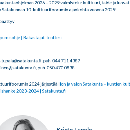
akuntaohjelman 2026 – 2029 valmistelu: kulttuuri, taide ja luovat 
a Satakunnan 10. kulttuurifoorumin ajankohta vuonna 2025!
päättyy
pumisohje | Rakastajat-teatteri
ta.tupala@satakunta.fi, puh. 044 711 4387
ylinen@satakunta.fi, puh. 050 470 0838
ttuurifoorumin 2024 järjestää
Ilon ja valon Satakunta – kuntien ku
mishanke 2023-2024 | Satakunta.fi
Krista Tupala