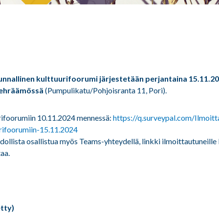
nallinen kulttuurifoorumi järjestetään perjantaina 15.11.20
Kehräämössä
(Pumpulikatu/Pohjoisranta 11, Pori).
urifoorumiin 10.11.2024 mennessä:
https://q.surveypal.com/Ilmoit
rifoorumiin-15.11.2024
ollista osallistua myös Teams-yhteydellä, linkki ilmoittautuneille
aa.
tty)