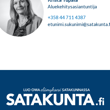
Aluekehitysasiantuntija
+358 44 711 4387
etunimi.sukunimi@satakunta.f