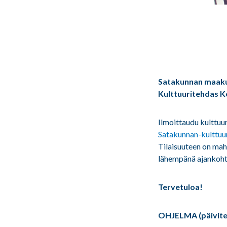
Satakunnan maakun
Kulttuuritehdas 
Ilmoittaudu kulttu
Satakunnan-kulttuu
Tilaisuuteen on mahd
lähempänä ajankoht
Tervetuloa!
OHJELMA (päivite