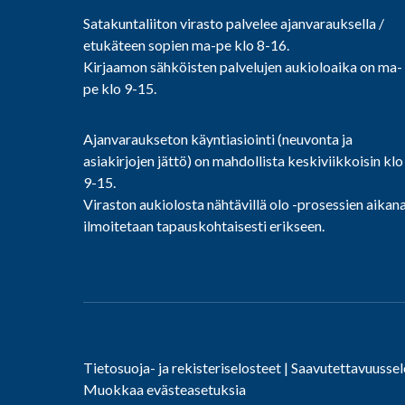
Satakuntaliiton virasto palvelee ajanvarauksella /
etukäteen sopien ma-pe klo 8-16.
Kirjaamon sähköisten palvelujen aukioloaika on ma-
pe klo 9-15.
Ajanvaraukseton käyntiasiointi (neuvonta ja
asiakirjojen jättö) on mahdollista keskiviikkoisin klo
9-15.
Viraston aukiolosta nähtävillä olo -prosessien aikan
ilmoitetaan tapauskohtaisesti erikseen.
Tietosuoja- ja rekisteriselosteet
|
Saavutettavuussel
Muokkaa evästeasetuksia