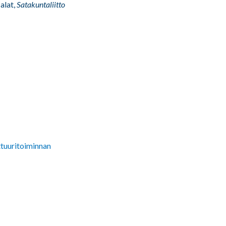
alat,
Satakuntaliitto
lttuuritoiminnan