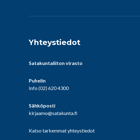
Yhteystiedot
Satakuntaliiton virasto
Puhelin
Info
(02) 620 4300
Sähköposti
kirjaamo@satakunta.fi
Katso tarkemmat yhteystiedot