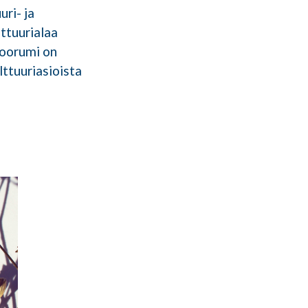
ri- ja
ttuurialaa
foorumi on
lttuuriasioista