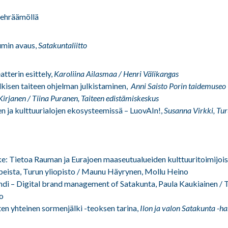
ehräämöllä
umin avaus,
Satakuntaliitto
atterin esittely,
Karoliina Ailasmaa / Henri Välikangas
lkisen taiteen ohjelman julkistaminen,
Anni Saisto Porin taidemuseo
 Kirjanen / Tiina Puranen, Taiteen edistämiskeskus
n ja kulttuurialojen ekosysteemissä – LuovAIn!,
Susanna Virkki, Tur
e: Tietoa Rauman ja Eurajoen maaseutualueiden kulttuuritoimijois
peista,
Turun yliopisto / Maunu Häyrynen, Mollu Heino
di – Digital brand management of Satakunta
, Paula Kaukiainen /
to
ten yhteinen sormenjälki -teoksen tarina,
Ilon ja valon Satakunta -h