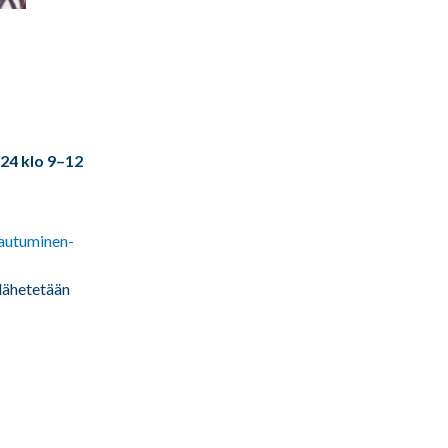
24 klo 9–12
tautuminen-
 lähetetään