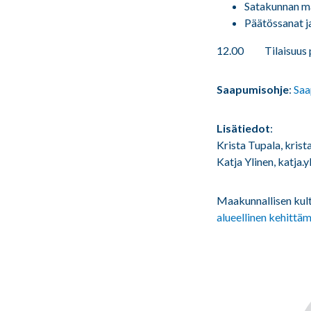
Satakunnan ma
Päätössanat j
12.00 Tilaisuus 
Saapumisohje
:
Saa
Lisätiedot
:
Krista Tupala, kris
Katja Ylinen, katja.
Maakunnallisen kul
alueellinen kehittä