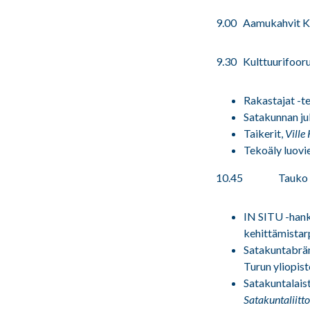
9.00 Aamukahvit K
9.30 Kulttuurifoor
Rakastajat -te
Satakunnan ju
Taikerit,
Ville
Tekoäly luovie
10.45 Tauko
IN SITU -hank
kehittämistar
Satakuntabrän
Turun yliopis
Satakuntalais
Satakuntaliitto