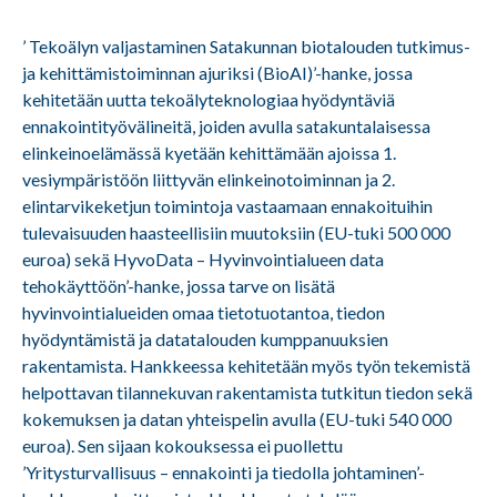
’ Tekoälyn valjastaminen Satakunnan biotalouden tutkimus-
ja kehittämistoiminnan ajuriksi (BioAI)’-hanke, jossa
kehitetään uutta tekoälyteknologiaa hyödyntäviä
ennakointityövälineitä, joiden avulla satakuntalaisessa
elinkeinoelämässä kyetään kehittämään ajoissa 1.
vesiympäristöön liittyvän elinkeinotoiminnan ja 2.
elintarvikeketjun toimintoja vastaamaan ennakoituihin
tulevaisuuden haasteellisiin muutoksiin (EU-tuki 500 000
euroa) sekä HyvoData – Hyvinvointialueen data
tehokäyttöön’-hanke, jossa tarve on lisätä
hyvinvointialueiden omaa tietotuotantoa, tiedon
hyödyntämistä ja datatalouden kumppanuuksien
rakentamista. Hankkeessa kehitetään myös työn tekemistä
helpottavan tilannekuvan rakentamista tutkitun tiedon sekä
kokemuksen ja datan yhteispelin avulla (EU-tuki 540 000
euroa). Sen sijaan kokouksessa ei puollettu
’Yritysturvallisuus – ennakointi ja tiedolla johtaminen’-