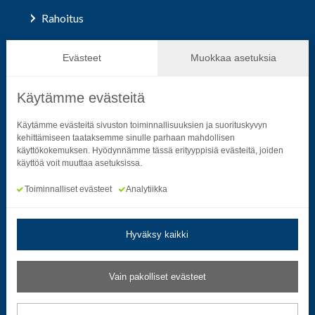
Rahoitus
Hallinto ja päätöksenteko
Evästeet
Muokkaa asetuksia
Käytämme evästeitä
Seuraa sosiaalisessa mediassa
Käytämme evästeitä sivuston toiminnallisuuksien ja suorituskyvyn
kehittämiseen taataksemme sinulle parhaan mahdollisen
käyttökokemuksen. Hyödynnämme tässä erityyppisiä evästeitä, joiden
Neliön mallinen ikoni, joka kuvastaa f-kirjainta.
Neliön mallinen ikoni, joka kuvastaa f-kirjainta.
Neliön mallinen ikoni, joka kuvastaa kame
Neliön mallinen ikoni, jonka sisäll
Neliön mallinen ikoni, jok
Neliön mallinen i
käyttöä voit muuttaa asetuksissa.
Toiminnalliset evästeet
Analytiikka
Hyväksy kaikki
Tietosuoja- ja rekisteriselosteet
|
Saavutettavuusseloste
Vain pakolliset evästeet
Muokkaa evästeasetuksia