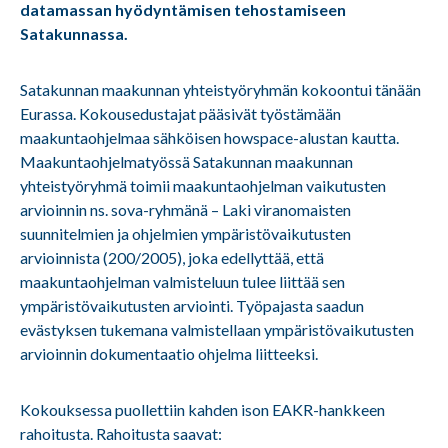
datamassan hyödyntämisen tehostamiseen
Satakunnassa.
Satakunnan maakunnan yhteistyöryhmän kokoontui tänään
Eurassa. Kokousedustajat pääsivät työstämään
maakuntaohjelmaa sähköisen howspace-alustan kautta.
Maakuntaohjelmatyössä Satakunnan maakunnan
yhteistyöryhmä toimii maakuntaohjelman vaikutusten
arvioinnin ns. sova-ryhmänä – Laki viranomaisten
suunnitelmien ja ohjelmien ympäristövaikutusten
arvioinnista (200/2005), joka edellyttää, että
maakuntaohjelman valmisteluun tulee liittää sen
ympäristövaikutusten arviointi. Työpajasta saadun
evästyksen tukemana valmistellaan ympäristövaikutusten
arvioinnin dokumentaatio ohjelma liitteeksi.
Kokouksessa puollettiin kahden ison EAKR-hankkeen
rahoitusta. Rahoitusta saavat: