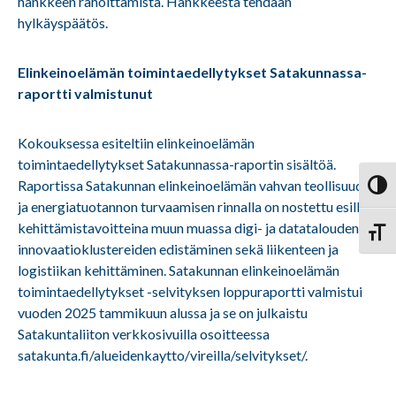
hankkeen rahoittamista. Hankkeesta tehdään
hylkäyspäätös.
Elinkeinoelämän toimintaedellytykset Satakunnassa-
raportti valmistunut
Kokouksessa esiteltiin elinkeinoelämän
toimintaedellytykset Satakunnassa-raportin sisältöä.
Raportissa Satakunnan elinkeinoelämän vahvan teollisuuden
Vaihd
ja energiatuotannon turvaamisen rinnalla on nostettu esille
kehittämistavoitteina muun muassa digi- ja datatalouden ja
Vaihd
innovaatioklustereiden edistäminen sekä liikenteen ja
logistiikan kehittäminen. Satakunnan elinkeinoelämän
toimintaedellytykset -selvityksen loppuraportti valmistui
vuoden 2025 tammikuun alussa ja se on julkaistu
Satakuntaliiton verkkosivuilla osoitteessa
satakunta.fi/alueidenkaytto/vireilla/selvitykset/.