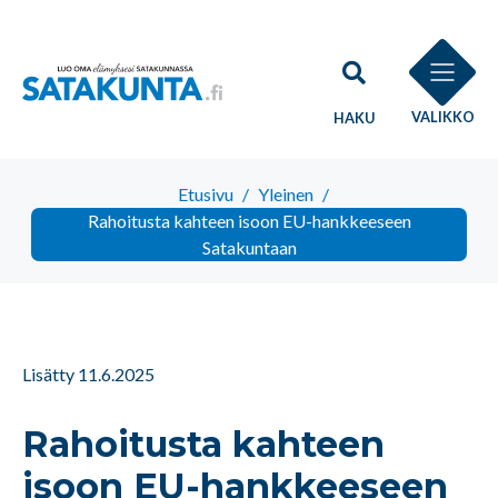
VALIKKO
HAKU
Etusivu
/
Yleinen
/
Rahoitusta kahteen isoon EU-hankkeeseen
Satakuntaan
Lisätty 11.6.2025
Rahoitusta kahteen
isoon EU-hankkeeseen