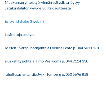
Maakunnan yhteistyöryhmän esityslista löytyy
Satakuntaliiton www-sivuilta osoitteesta:
Esityslistahaku (tweb.fi)
Lisätietoja antavat
MYR:n 1.varapuheenjohtaja Eveliina Lehto p. 044 5011 131
aluekehitysjohtaja Timo Vesiluoma p. 044 7114 330
rahoitusasiantuntija Jyrki Tomberg p. 050 5696 818