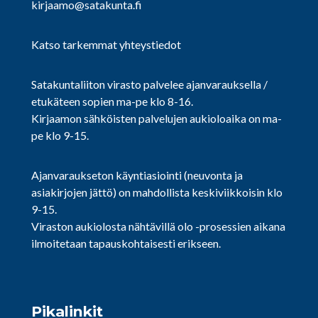
kirjaamo@satakunta.fi
Katso tarkemmat yhteystiedot
Satakuntaliiton virasto palvelee ajanvarauksella /
etukäteen sopien ma-pe klo 8-16.
Kirjaamon sähköisten palvelujen aukioloaika on ma-
pe klo 9-15.
Ajanvaraukseton käyntiasiointi (neuvonta ja
asiakirjojen jättö) on mahdollista keskiviikkoisin klo
9-15.
Viraston aukiolosta nähtävillä olo -prosessien aikana
ilmoitetaan tapauskohtaisesti erikseen.
Pikalinkit