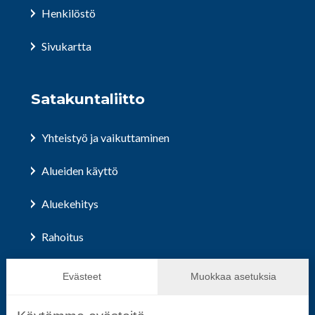
Henkilöstö
Sivukartta
Satakuntaliitto
Yhteistyö ja vaikuttaminen
Alueiden käyttö
Aluekehitys
Rahoitus
Hallinto ja päätöksenteko
Evästeet
Muokkaa asetuksia