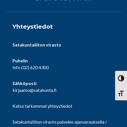
Yhteystiedot
Satakuntaliiton virasto
Puhelin
Info
(02) 620 4300
Vaihd
Sähköposti
kirjaamo@satakunta.fi
Vaihd
Katso tarkemmat yhteystiedot
Satakuntaliiton virasto palvelee ajanvarauksella /