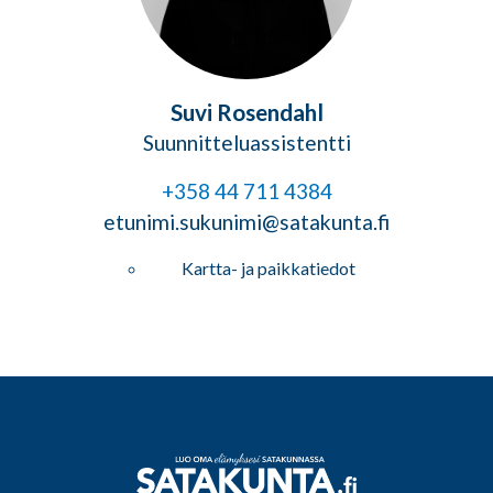
Suvi Rosendahl
Suunnitteluassistentti
+358 44 711 4384
etunimi.sukunimi@satakunta.fi
Kartta- ja paikkatiedot