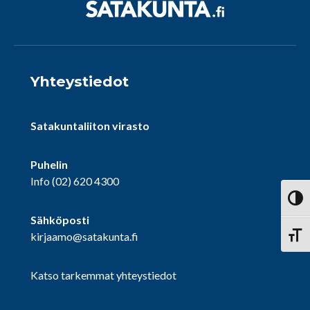
Yhteystiedot
Satakuntaliiton virasto
Puhelin
Info
(02) 620 4300
Vaihd
Sähköposti
kirjaamo@satakunta.fi
Vaihd
Katso tarkemmat yhteystiedot