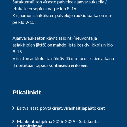
Satakuntaliiton virasto palvelee ajanvarauksella /
etukäteen sopien ma-pe klo 8-16.
Kirjaamon sähköisten palvelujen aukioloaika on ma-
pe klo 9-15.
Ajanvaraukseton käyntiasiointi (neuvonta ja
asiakirjojen jättö) on mahdollista keskiviikkoisin klo
9-15.
Viraston aukiolosta nähtävillä olo -prosessien aikana
ilmoitetaan tapauskohtaisesti erikseen.
Pikalinkit
Esityslistat, pöytäkirjat, viranhaltijapäätökset
Maakuntaohjelma 2026-2029 – Satakunta
suunnitelmaa