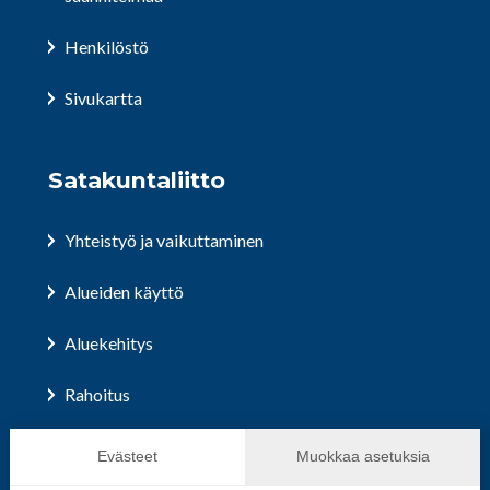
Henkilöstö
Sivukartta
Satakuntaliitto
Yhteistyö ja vaikuttaminen
Alueiden käyttö
Aluekehitys
Rahoitus
Hallinto ja päätöksenteko
Evästeet
Muokkaa asetuksia