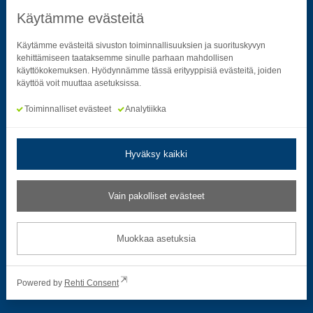
Käytämme evästeitä
Seuraa sosiaalisessa mediassa
Käytämme evästeitä sivuston toiminnallisuuksien ja suorituskyvyn
kehittämiseen taataksemme sinulle parhaan mahdollisen
käyttökokemuksen. Hyödynnämme tässä erityyppisiä evästeitä, joiden
Neliön mallinen ikoni, joka kuvastaa f-kirjainta.
Neliön mallinen ikoni, joka kuvastaa f-kirjainta.
Neliön mallinen ikoni, joka kuvastaa kame
Neliön mallinen ikoni, jonka sisäll
Neliön mallinen ikoni, jok
Neliön mallinen i
käyttöä voit muuttaa asetuksissa.
Toiminnalliset evästeet
Analytiikka
Hyväksy kaikki
Tietosuoja- ja rekisteriselosteet
|
Saavutettavuusseloste
Vain pakolliset evästeet
Muokkaa evästeasetuksia
Muokkaa asetuksia
© 2026 Satakuntaliitto. All Rights Reserved.
Powered by
Rehti Consent