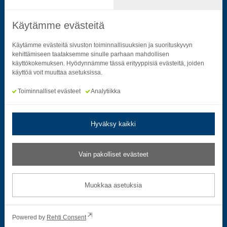
Käytämme evästeitä
Seuraa sosiaalisessa mediassa
Käytämme evästeitä sivuston toiminnallisuuksien ja suorituskyvyn
kehittämiseen taataksemme sinulle parhaan mahdollisen
käyttökokemuksen. Hyödynnämme tässä erityyppisiä evästeitä, joiden
Neliön mallinen ikoni, joka kuvastaa f-kirjainta.
Neliön mallinen ikoni, joka kuvastaa f-kirjainta.
Neliön mallinen ikoni, joka kuvastaa kame
Neliön mallinen ikoni, jonka sisäll
Neliön mallinen ikoni, jok
Neliön mallinen i
käyttöä voit muuttaa asetuksissa.
Toiminnalliset evästeet
Analytiikka
Hyväksy kaikki
Tietosuoja- ja rekisteriselosteet
|
Saavutettavuusseloste
Vain pakolliset evästeet
Muokkaa evästeasetuksia
Muokkaa asetuksia
© 2026 Satakuntaliitto. All Rights Reserved.
Powered by
Rehti Consent