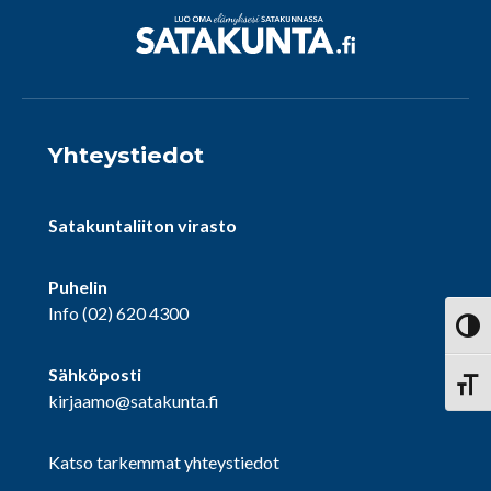
Yhteystiedot
Satakuntaliiton virasto
Puhelin
Info
(02) 620 4300
Vaihd
Sähköposti
Vaihd
kirjaamo@satakunta.fi
Katso tarkemmat yhteystiedot