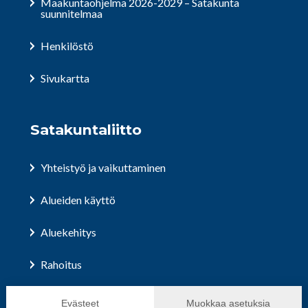
Maakuntaohjelma 2026-2029 – Satakunta
suunnitelmaa
Henkilöstö
Sivukartta
Satakuntaliitto
Yhteistyö ja vaikuttaminen
Alueiden käyttö
Aluekehitys
Rahoitus
Hallinto ja päätöksenteko
Evästeet
Muokkaa asetuksia